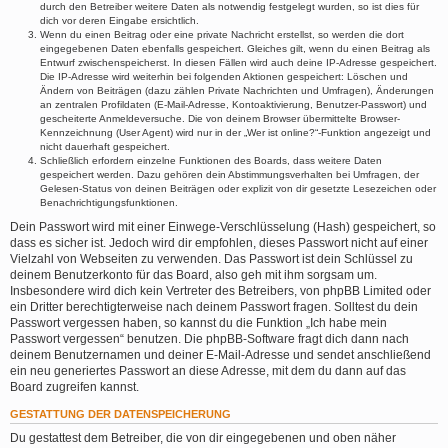
durch den Betreiber weitere Daten als notwendig festgelegt wurden, so ist dies für
dich vor deren Eingabe ersichtlich.
Wenn du einen Beitrag oder eine private Nachricht erstellst, so werden die dort
eingegebenen Daten ebenfalls gespeichert. Gleiches gilt, wenn du einen Beitrag als
Entwurf zwischenspeicherst. In diesen Fällen wird auch deine IP-Adresse gespeichert.
Die IP-Adresse wird weiterhin bei folgenden Aktionen gespeichert: Löschen und
Ändern von Beiträgen (dazu zählen Private Nachrichten und Umfragen), Änderungen
an zentralen Profildaten (E-Mail-Adresse, Kontoaktivierung, Benutzer-Passwort) und
gescheiterte Anmeldeversuche. Die von deinem Browser übermittelte Browser-
Kennzeichnung (User Agent) wird nur in der „Wer ist online?“-Funktion angezeigt und
nicht dauerhaft gespeichert.
Schließlich erfordern einzelne Funktionen des Boards, dass weitere Daten
gespeichert werden. Dazu gehören dein Abstimmungsverhalten bei Umfragen, der
Gelesen-Status von deinen Beiträgen oder explizit von dir gesetzte Lesezeichen oder
Benachrichtigungsfunktionen.
Dein Passwort wird mit einer Einwege-Verschlüsselung (Hash) gespeichert, so
dass es sicher ist. Jedoch wird dir empfohlen, dieses Passwort nicht auf einer
Vielzahl von Webseiten zu verwenden. Das Passwort ist dein Schlüssel zu
deinem Benutzerkonto für das Board, also geh mit ihm sorgsam um.
Insbesondere wird dich kein Vertreter des Betreibers, von phpBB Limited oder
ein Dritter berechtigterweise nach deinem Passwort fragen. Solltest du dein
Passwort vergessen haben, so kannst du die Funktion „Ich habe mein
Passwort vergessen“ benutzen. Die phpBB-Software fragt dich dann nach
deinem Benutzernamen und deiner E-Mail-Adresse und sendet anschließend
ein neu generiertes Passwort an diese Adresse, mit dem du dann auf das
Board zugreifen kannst.
GESTATTUNG DER DATENSPEICHERUNG
Du gestattest dem Betreiber, die von dir eingegebenen und oben näher