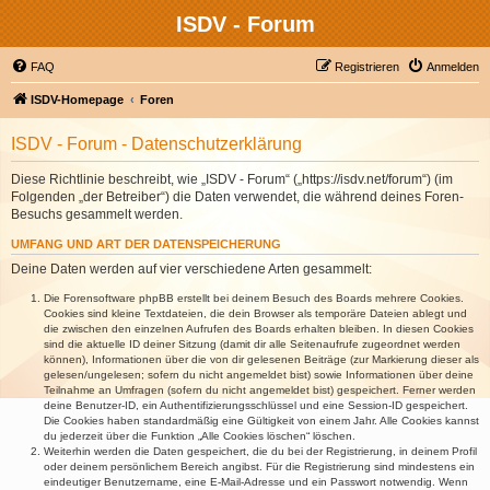
ISDV - Forum
FAQ
Registrieren
Anmelden
ISDV-Homepage
Foren
ISDV - Forum - Datenschutzerklärung
Diese Richtlinie beschreibt, wie „ISDV - Forum“ („https://isdv.net/forum“) (im
Folgenden „der Betreiber“) die Daten verwendet, die während deines Foren-
Besuchs gesammelt werden.
UMFANG UND ART DER DATENSPEICHERUNG
Deine Daten werden auf vier verschiedene Arten gesammelt:
Die Forensoftware phpBB erstellt bei deinem Besuch des Boards mehrere Cookies.
Cookies sind kleine Textdateien, die dein Browser als temporäre Dateien ablegt und
die zwischen den einzelnen Aufrufen des Boards erhalten bleiben. In diesen Cookies
sind die aktuelle ID deiner Sitzung (damit dir alle Seitenaufrufe zugeordnet werden
können), Informationen über die von dir gelesenen Beiträge (zur Markierung dieser als
gelesen/ungelesen; sofern du nicht angemeldet bist) sowie Informationen über deine
Teilnahme an Umfragen (sofern du nicht angemeldet bist) gespeichert. Ferner werden
deine Benutzer-ID, ein Authentifizierungsschlüssel und eine Session-ID gespeichert.
Die Cookies haben standardmäßig eine Gültigkeit von einem Jahr. Alle Cookies kannst
du jederzeit über die Funktion „Alle Cookies löschen“ löschen.
Weiterhin werden die Daten gespeichert, die du bei der Registrierung, in deinem Profil
oder deinem persönlichem Bereich angibst. Für die Registrierung sind mindestens ein
eindeutiger Benutzername, eine E-Mail-Adresse und ein Passwort notwendig. Wenn