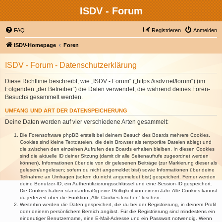
ISDV - Forum
FAQ
Registrieren
Anmelden
ISDV-Homepage
Foren
ISDV - Forum - Datenschutzerklärung
Diese Richtlinie beschreibt, wie „ISDV - Forum“ („https://isdv.net/forum“) (im
Folgenden „der Betreiber“) die Daten verwendet, die während deines Foren-
Besuchs gesammelt werden.
UMFANG UND ART DER DATENSPEICHERUNG
Deine Daten werden auf vier verschiedene Arten gesammelt:
Die Forensoftware phpBB erstellt bei deinem Besuch des Boards mehrere Cookies.
Cookies sind kleine Textdateien, die dein Browser als temporäre Dateien ablegt und
die zwischen den einzelnen Aufrufen des Boards erhalten bleiben. In diesen Cookies
sind die aktuelle ID deiner Sitzung (damit dir alle Seitenaufrufe zugeordnet werden
können), Informationen über die von dir gelesenen Beiträge (zur Markierung dieser als
gelesen/ungelesen; sofern du nicht angemeldet bist) sowie Informationen über deine
Teilnahme an Umfragen (sofern du nicht angemeldet bist) gespeichert. Ferner werden
deine Benutzer-ID, ein Authentifizierungsschlüssel und eine Session-ID gespeichert.
Die Cookies haben standardmäßig eine Gültigkeit von einem Jahr. Alle Cookies kannst
du jederzeit über die Funktion „Alle Cookies löschen“ löschen.
Weiterhin werden die Daten gespeichert, die du bei der Registrierung, in deinem Profil
oder deinem persönlichem Bereich angibst. Für die Registrierung sind mindestens ein
eindeutiger Benutzername, eine E-Mail-Adresse und ein Passwort notwendig. Wenn