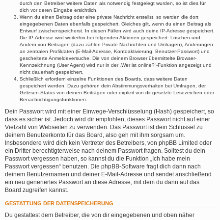
durch den Betreiber weitere Daten als notwendig festgelegt wurden, so ist dies für
dich vor deren Eingabe ersichtlich.
Wenn du einen Beitrag oder eine private Nachricht erstellst, so werden die dort
eingegebenen Daten ebenfalls gespeichert. Gleiches gilt, wenn du einen Beitrag als
Entwurf zwischenspeicherst. In diesen Fällen wird auch deine IP-Adresse gespeichert.
Die IP-Adresse wird weiterhin bei folgenden Aktionen gespeichert: Löschen und
Ändern von Beiträgen (dazu zählen Private Nachrichten und Umfragen), Änderungen
an zentralen Profildaten (E-Mail-Adresse, Kontoaktivierung, Benutzer-Passwort) und
gescheiterte Anmeldeversuche. Die von deinem Browser übermittelte Browser-
Kennzeichnung (User Agent) wird nur in der „Wer ist online?“-Funktion angezeigt und
nicht dauerhaft gespeichert.
Schließlich erfordern einzelne Funktionen des Boards, dass weitere Daten
gespeichert werden. Dazu gehören dein Abstimmungsverhalten bei Umfragen, der
Gelesen-Status von deinen Beiträgen oder explizit von dir gesetzte Lesezeichen oder
Benachrichtigungsfunktionen.
Dein Passwort wird mit einer Einwege-Verschlüsselung (Hash) gespeichert, so
dass es sicher ist. Jedoch wird dir empfohlen, dieses Passwort nicht auf einer
Vielzahl von Webseiten zu verwenden. Das Passwort ist dein Schlüssel zu
deinem Benutzerkonto für das Board, also geh mit ihm sorgsam um.
Insbesondere wird dich kein Vertreter des Betreibers, von phpBB Limited oder
ein Dritter berechtigterweise nach deinem Passwort fragen. Solltest du dein
Passwort vergessen haben, so kannst du die Funktion „Ich habe mein
Passwort vergessen“ benutzen. Die phpBB-Software fragt dich dann nach
deinem Benutzernamen und deiner E-Mail-Adresse und sendet anschließend
ein neu generiertes Passwort an diese Adresse, mit dem du dann auf das
Board zugreifen kannst.
GESTATTUNG DER DATENSPEICHERUNG
Du gestattest dem Betreiber, die von dir eingegebenen und oben näher