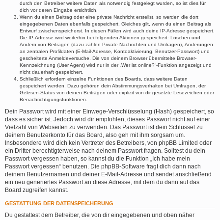
durch den Betreiber weitere Daten als notwendig festgelegt wurden, so ist dies für
dich vor deren Eingabe ersichtlich.
Wenn du einen Beitrag oder eine private Nachricht erstellst, so werden die dort
eingegebenen Daten ebenfalls gespeichert. Gleiches gilt, wenn du einen Beitrag als
Entwurf zwischenspeicherst. In diesen Fällen wird auch deine IP-Adresse gespeichert.
Die IP-Adresse wird weiterhin bei folgenden Aktionen gespeichert: Löschen und
Ändern von Beiträgen (dazu zählen Private Nachrichten und Umfragen), Änderungen
an zentralen Profildaten (E-Mail-Adresse, Kontoaktivierung, Benutzer-Passwort) und
gescheiterte Anmeldeversuche. Die von deinem Browser übermittelte Browser-
Kennzeichnung (User Agent) wird nur in der „Wer ist online?“-Funktion angezeigt und
nicht dauerhaft gespeichert.
Schließlich erfordern einzelne Funktionen des Boards, dass weitere Daten
gespeichert werden. Dazu gehören dein Abstimmungsverhalten bei Umfragen, der
Gelesen-Status von deinen Beiträgen oder explizit von dir gesetzte Lesezeichen oder
Benachrichtigungsfunktionen.
Dein Passwort wird mit einer Einwege-Verschlüsselung (Hash) gespeichert, so
dass es sicher ist. Jedoch wird dir empfohlen, dieses Passwort nicht auf einer
Vielzahl von Webseiten zu verwenden. Das Passwort ist dein Schlüssel zu
deinem Benutzerkonto für das Board, also geh mit ihm sorgsam um.
Insbesondere wird dich kein Vertreter des Betreibers, von phpBB Limited oder
ein Dritter berechtigterweise nach deinem Passwort fragen. Solltest du dein
Passwort vergessen haben, so kannst du die Funktion „Ich habe mein
Passwort vergessen“ benutzen. Die phpBB-Software fragt dich dann nach
deinem Benutzernamen und deiner E-Mail-Adresse und sendet anschließend
ein neu generiertes Passwort an diese Adresse, mit dem du dann auf das
Board zugreifen kannst.
GESTATTUNG DER DATENSPEICHERUNG
Du gestattest dem Betreiber, die von dir eingegebenen und oben näher