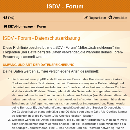
ISDV - Forum
FAQ
Registrieren
Anmelden
ISDV-Homepage
Foren
ISDV - Forum - Datenschutzerklärung
Diese Richtlinie beschreibt, wie „ISDV - Forum“ („https://isdv.net/forum“) (im
Folgenden „der Betreiber“) die Daten verwendet, die während deines Foren-
Besuchs gesammelt werden.
UMFANG UND ART DER DATENSPEICHERUNG
Deine Daten werden auf vier verschiedene Arten gesammelt:
Die Forensoftware phpBB erstellt bei deinem Besuch des Boards mehrere Cookies.
Cookies sind kleine Textdateien, die dein Browser als temporäre Dateien ablegt und
die zwischen den einzelnen Aufrufen des Boards erhalten bleiben. In diesen Cookies
sind die aktuelle ID deiner Sitzung (damit dir alle Seitenaufrufe zugeordnet werden
können), Informationen über die von dir gelesenen Beiträge (zur Markierung dieser als
gelesen/ungelesen; sofern du nicht angemeldet bist) sowie Informationen über deine
Teilnahme an Umfragen (sofern du nicht angemeldet bist) gespeichert. Ferner werden
deine Benutzer-ID, ein Authentifizierungsschlüssel und eine Session-ID gespeichert.
Die Cookies haben standardmäßig eine Gültigkeit von einem Jahr. Alle Cookies kannst
du jederzeit über die Funktion „Alle Cookies löschen“ löschen.
Weiterhin werden die Daten gespeichert, die du bei der Registrierung, in deinem Profil
oder deinem persönlichem Bereich angibst. Für die Registrierung sind mindestens ein
eindeutiger Benutzername, eine E-Mail-Adresse und ein Passwort notwendig. Wenn