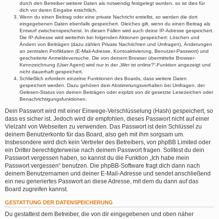
durch den Betreiber weitere Daten als notwendig festgelegt wurden, so ist dies für
dich vor deren Eingabe ersichtlich.
Wenn du einen Beitrag oder eine private Nachricht erstellst, so werden die dort
eingegebenen Daten ebenfalls gespeichert. Gleiches gilt, wenn du einen Beitrag als
Entwurf zwischenspeicherst. In diesen Fällen wird auch deine IP-Adresse gespeichert.
Die IP-Adresse wird weiterhin bei folgenden Aktionen gespeichert: Löschen und
Ändern von Beiträgen (dazu zählen Private Nachrichten und Umfragen), Änderungen
an zentralen Profildaten (E-Mail-Adresse, Kontoaktivierung, Benutzer-Passwort) und
gescheiterte Anmeldeversuche. Die von deinem Browser übermittelte Browser-
Kennzeichnung (User Agent) wird nur in der „Wer ist online?“-Funktion angezeigt und
nicht dauerhaft gespeichert.
Schließlich erfordern einzelne Funktionen des Boards, dass weitere Daten
gespeichert werden. Dazu gehören dein Abstimmungsverhalten bei Umfragen, der
Gelesen-Status von deinen Beiträgen oder explizit von dir gesetzte Lesezeichen oder
Benachrichtigungsfunktionen.
Dein Passwort wird mit einer Einwege-Verschlüsselung (Hash) gespeichert, so
dass es sicher ist. Jedoch wird dir empfohlen, dieses Passwort nicht auf einer
Vielzahl von Webseiten zu verwenden. Das Passwort ist dein Schlüssel zu
deinem Benutzerkonto für das Board, also geh mit ihm sorgsam um.
Insbesondere wird dich kein Vertreter des Betreibers, von phpBB Limited oder
ein Dritter berechtigterweise nach deinem Passwort fragen. Solltest du dein
Passwort vergessen haben, so kannst du die Funktion „Ich habe mein
Passwort vergessen“ benutzen. Die phpBB-Software fragt dich dann nach
deinem Benutzernamen und deiner E-Mail-Adresse und sendet anschließend
ein neu generiertes Passwort an diese Adresse, mit dem du dann auf das
Board zugreifen kannst.
GESTATTUNG DER DATENSPEICHERUNG
Du gestattest dem Betreiber, die von dir eingegebenen und oben näher