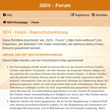
ISDV - Forum
FAQ
Registrieren
Anmelden
ISDV-Homepage
Foren
ISDV - Forum - Datenschutzerklärung
Diese Richtlinie beschreibt, wie „ISDV - Forum“ („https://isdv.net/forum“) (im
Folgenden „der Betreiber“) die Daten verwendet, die während deines Foren-
Besuchs gesammelt werden.
UMFANG UND ART DER DATENSPEICHERUNG
Deine Daten werden auf vier verschiedene Arten gesammelt:
Die Forensoftware phpBB erstellt bei deinem Besuch des Boards mehrere Cookies.
Cookies sind kleine Textdateien, die dein Browser als temporäre Dateien ablegt und
die zwischen den einzelnen Aufrufen des Boards erhalten bleiben. In diesen Cookies
sind die aktuelle ID deiner Sitzung (damit dir alle Seitenaufrufe zugeordnet werden
können), Informationen über die von dir gelesenen Beiträge (zur Markierung dieser als
gelesen/ungelesen; sofern du nicht angemeldet bist) sowie Informationen über deine
Teilnahme an Umfragen (sofern du nicht angemeldet bist) gespeichert. Ferner werden
deine Benutzer-ID, ein Authentifizierungsschlüssel und eine Session-ID gespeichert.
Die Cookies haben standardmäßig eine Gültigkeit von einem Jahr. Alle Cookies kannst
du jederzeit über die Funktion „Alle Cookies löschen“ löschen.
Weiterhin werden die Daten gespeichert, die du bei der Registrierung, in deinem Profil
oder deinem persönlichem Bereich angibst. Für die Registrierung sind mindestens ein
eindeutiger Benutzername, eine E-Mail-Adresse und ein Passwort notwendig. Wenn