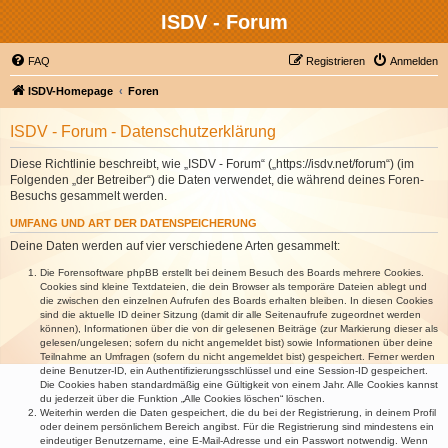
ISDV - Forum
FAQ
Registrieren
Anmelden
ISDV-Homepage
Foren
ISDV - Forum - Datenschutzerklärung
Diese Richtlinie beschreibt, wie „ISDV - Forum“ („https://isdv.net/forum“) (im
Folgenden „der Betreiber“) die Daten verwendet, die während deines Foren-
Besuchs gesammelt werden.
UMFANG UND ART DER DATENSPEICHERUNG
Deine Daten werden auf vier verschiedene Arten gesammelt:
Die Forensoftware phpBB erstellt bei deinem Besuch des Boards mehrere Cookies.
Cookies sind kleine Textdateien, die dein Browser als temporäre Dateien ablegt und
die zwischen den einzelnen Aufrufen des Boards erhalten bleiben. In diesen Cookies
sind die aktuelle ID deiner Sitzung (damit dir alle Seitenaufrufe zugeordnet werden
können), Informationen über die von dir gelesenen Beiträge (zur Markierung dieser als
gelesen/ungelesen; sofern du nicht angemeldet bist) sowie Informationen über deine
Teilnahme an Umfragen (sofern du nicht angemeldet bist) gespeichert. Ferner werden
deine Benutzer-ID, ein Authentifizierungsschlüssel und eine Session-ID gespeichert.
Die Cookies haben standardmäßig eine Gültigkeit von einem Jahr. Alle Cookies kannst
du jederzeit über die Funktion „Alle Cookies löschen“ löschen.
Weiterhin werden die Daten gespeichert, die du bei der Registrierung, in deinem Profil
oder deinem persönlichem Bereich angibst. Für die Registrierung sind mindestens ein
eindeutiger Benutzername, eine E-Mail-Adresse und ein Passwort notwendig. Wenn