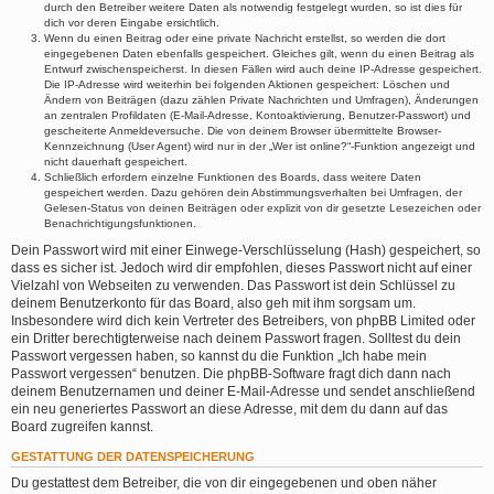
durch den Betreiber weitere Daten als notwendig festgelegt wurden, so ist dies für
dich vor deren Eingabe ersichtlich.
Wenn du einen Beitrag oder eine private Nachricht erstellst, so werden die dort
eingegebenen Daten ebenfalls gespeichert. Gleiches gilt, wenn du einen Beitrag als
Entwurf zwischenspeicherst. In diesen Fällen wird auch deine IP-Adresse gespeichert.
Die IP-Adresse wird weiterhin bei folgenden Aktionen gespeichert: Löschen und
Ändern von Beiträgen (dazu zählen Private Nachrichten und Umfragen), Änderungen
an zentralen Profildaten (E-Mail-Adresse, Kontoaktivierung, Benutzer-Passwort) und
gescheiterte Anmeldeversuche. Die von deinem Browser übermittelte Browser-
Kennzeichnung (User Agent) wird nur in der „Wer ist online?“-Funktion angezeigt und
nicht dauerhaft gespeichert.
Schließlich erfordern einzelne Funktionen des Boards, dass weitere Daten
gespeichert werden. Dazu gehören dein Abstimmungsverhalten bei Umfragen, der
Gelesen-Status von deinen Beiträgen oder explizit von dir gesetzte Lesezeichen oder
Benachrichtigungsfunktionen.
Dein Passwort wird mit einer Einwege-Verschlüsselung (Hash) gespeichert, so
dass es sicher ist. Jedoch wird dir empfohlen, dieses Passwort nicht auf einer
Vielzahl von Webseiten zu verwenden. Das Passwort ist dein Schlüssel zu
deinem Benutzerkonto für das Board, also geh mit ihm sorgsam um.
Insbesondere wird dich kein Vertreter des Betreibers, von phpBB Limited oder
ein Dritter berechtigterweise nach deinem Passwort fragen. Solltest du dein
Passwort vergessen haben, so kannst du die Funktion „Ich habe mein
Passwort vergessen“ benutzen. Die phpBB-Software fragt dich dann nach
deinem Benutzernamen und deiner E-Mail-Adresse und sendet anschließend
ein neu generiertes Passwort an diese Adresse, mit dem du dann auf das
Board zugreifen kannst.
GESTATTUNG DER DATENSPEICHERUNG
Du gestattest dem Betreiber, die von dir eingegebenen und oben näher