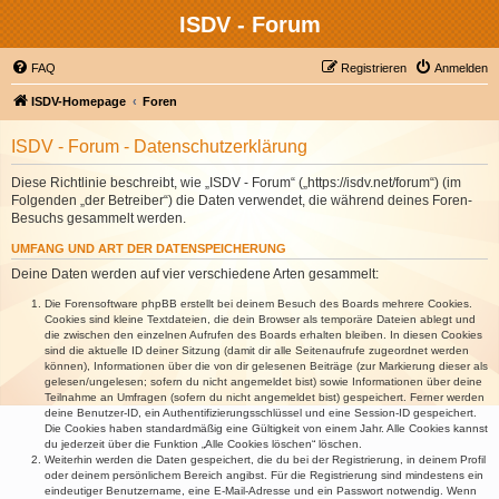
ISDV - Forum
FAQ
Registrieren
Anmelden
ISDV-Homepage
Foren
ISDV - Forum - Datenschutzerklärung
Diese Richtlinie beschreibt, wie „ISDV - Forum“ („https://isdv.net/forum“) (im
Folgenden „der Betreiber“) die Daten verwendet, die während deines Foren-
Besuchs gesammelt werden.
UMFANG UND ART DER DATENSPEICHERUNG
Deine Daten werden auf vier verschiedene Arten gesammelt:
Die Forensoftware phpBB erstellt bei deinem Besuch des Boards mehrere Cookies.
Cookies sind kleine Textdateien, die dein Browser als temporäre Dateien ablegt und
die zwischen den einzelnen Aufrufen des Boards erhalten bleiben. In diesen Cookies
sind die aktuelle ID deiner Sitzung (damit dir alle Seitenaufrufe zugeordnet werden
können), Informationen über die von dir gelesenen Beiträge (zur Markierung dieser als
gelesen/ungelesen; sofern du nicht angemeldet bist) sowie Informationen über deine
Teilnahme an Umfragen (sofern du nicht angemeldet bist) gespeichert. Ferner werden
deine Benutzer-ID, ein Authentifizierungsschlüssel und eine Session-ID gespeichert.
Die Cookies haben standardmäßig eine Gültigkeit von einem Jahr. Alle Cookies kannst
du jederzeit über die Funktion „Alle Cookies löschen“ löschen.
Weiterhin werden die Daten gespeichert, die du bei der Registrierung, in deinem Profil
oder deinem persönlichem Bereich angibst. Für die Registrierung sind mindestens ein
eindeutiger Benutzername, eine E-Mail-Adresse und ein Passwort notwendig. Wenn