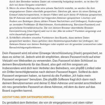
durch den Betreiber weitere Daten als notwendig festgelegt wurden, so ist dies für
dich vor deren Eingabe ersichtlich.
Wenn du einen Beitrag oder eine private Nachricht erstellst, so werden die dort
eingegebenen Daten ebenfalls gespeichert. Gleiches gilt, wenn du einen Beitrag als
Entwurf zwischenspeicherst. In diesen Fällen wird auch deine IP-Adresse gespeichert.
Die IP-Adresse wird weiterhin bei folgenden Aktionen gespeichert: Löschen und
Ändern von Beiträgen (dazu zählen Private Nachrichten und Umfragen), Änderungen
an zentralen Profildaten (E-Mail-Adresse, Kontoaktivierung, Benutzer-Passwort) und
gescheiterte Anmeldeversuche. Die von deinem Browser übermittelte Browser-
Kennzeichnung (User Agent) wird nur in der „Wer ist online?“-Funktion angezeigt und
nicht dauerhaft gespeichert.
Schließlich erfordern einzelne Funktionen des Boards, dass weitere Daten
gespeichert werden. Dazu gehören dein Abstimmungsverhalten bei Umfragen, der
Gelesen-Status von deinen Beiträgen oder explizit von dir gesetzte Lesezeichen oder
Benachrichtigungsfunktionen.
Dein Passwort wird mit einer Einwege-Verschlüsselung (Hash) gespeichert, so
dass es sicher ist. Jedoch wird dir empfohlen, dieses Passwort nicht auf einer
Vielzahl von Webseiten zu verwenden. Das Passwort ist dein Schlüssel zu
deinem Benutzerkonto für das Board, also geh mit ihm sorgsam um.
Insbesondere wird dich kein Vertreter des Betreibers, von phpBB Limited oder
ein Dritter berechtigterweise nach deinem Passwort fragen. Solltest du dein
Passwort vergessen haben, so kannst du die Funktion „Ich habe mein
Passwort vergessen“ benutzen. Die phpBB-Software fragt dich dann nach
deinem Benutzernamen und deiner E-Mail-Adresse und sendet anschließend
ein neu generiertes Passwort an diese Adresse, mit dem du dann auf das
Board zugreifen kannst.
GESTATTUNG DER DATENSPEICHERUNG
Du gestattest dem Betreiber, die von dir eingegebenen und oben näher