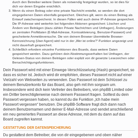
durch den Betreiber weitere Daten als notwendig festgelegt wurden, so ist dies für
dich vor deren Eingabe ersichtlich.
Wenn du einen Beitrag oder eine private Nachricht erstellst, so werden die dort
eingegebenen Daten ebenfalls gespeichert. Gleiches gilt, wenn du einen Beitrag als
Entwurf zwischenspeicherst. In diesen Fällen wird auch deine IP-Adresse gespeichert.
Die IP-Adresse wird weiterhin bei folgenden Aktionen gespeichert: Löschen und
Ändern von Beiträgen (dazu zählen Private Nachrichten und Umfragen), Änderungen
an zentralen Profildaten (E-Mail-Adresse, Kontoaktivierung, Benutzer-Passwort) und
gescheiterte Anmeldeversuche. Die von deinem Browser übermittelte Browser-
Kennzeichnung (User Agent) wird nur in der „Wer ist online?“-Funktion angezeigt und
nicht dauerhaft gespeichert.
Schließlich erfordern einzelne Funktionen des Boards, dass weitere Daten
gespeichert werden. Dazu gehören dein Abstimmungsverhalten bei Umfragen, der
Gelesen-Status von deinen Beiträgen oder explizit von dir gesetzte Lesezeichen oder
Benachrichtigungsfunktionen.
Dein Passwort wird mit einer Einwege-Verschlüsselung (Hash) gespeichert, so
dass es sicher ist. Jedoch wird dir empfohlen, dieses Passwort nicht auf einer
Vielzahl von Webseiten zu verwenden. Das Passwort ist dein Schlüssel zu
deinem Benutzerkonto für das Board, also geh mit ihm sorgsam um.
Insbesondere wird dich kein Vertreter des Betreibers, von phpBB Limited oder
ein Dritter berechtigterweise nach deinem Passwort fragen. Solltest du dein
Passwort vergessen haben, so kannst du die Funktion „Ich habe mein
Passwort vergessen“ benutzen. Die phpBB-Software fragt dich dann nach
deinem Benutzernamen und deiner E-Mail-Adresse und sendet anschließend
ein neu generiertes Passwort an diese Adresse, mit dem du dann auf das
Board zugreifen kannst.
GESTATTUNG DER DATENSPEICHERUNG
Du gestattest dem Betreiber, die von dir eingegebenen und oben näher