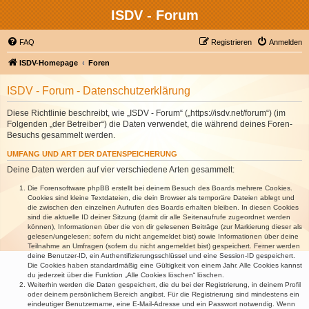
ISDV - Forum
FAQ
Registrieren
Anmelden
ISDV-Homepage
Foren
ISDV - Forum - Datenschutzerklärung
Diese Richtlinie beschreibt, wie „ISDV - Forum“ („https://isdv.net/forum“) (im
Folgenden „der Betreiber“) die Daten verwendet, die während deines Foren-
Besuchs gesammelt werden.
UMFANG UND ART DER DATENSPEICHERUNG
Deine Daten werden auf vier verschiedene Arten gesammelt:
Die Forensoftware phpBB erstellt bei deinem Besuch des Boards mehrere Cookies.
Cookies sind kleine Textdateien, die dein Browser als temporäre Dateien ablegt und
die zwischen den einzelnen Aufrufen des Boards erhalten bleiben. In diesen Cookies
sind die aktuelle ID deiner Sitzung (damit dir alle Seitenaufrufe zugeordnet werden
können), Informationen über die von dir gelesenen Beiträge (zur Markierung dieser als
gelesen/ungelesen; sofern du nicht angemeldet bist) sowie Informationen über deine
Teilnahme an Umfragen (sofern du nicht angemeldet bist) gespeichert. Ferner werden
deine Benutzer-ID, ein Authentifizierungsschlüssel und eine Session-ID gespeichert.
Die Cookies haben standardmäßig eine Gültigkeit von einem Jahr. Alle Cookies kannst
du jederzeit über die Funktion „Alle Cookies löschen“ löschen.
Weiterhin werden die Daten gespeichert, die du bei der Registrierung, in deinem Profil
oder deinem persönlichem Bereich angibst. Für die Registrierung sind mindestens ein
eindeutiger Benutzername, eine E-Mail-Adresse und ein Passwort notwendig. Wenn