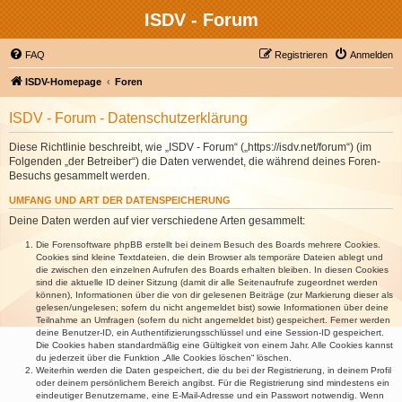
ISDV - Forum
FAQ
Registrieren
Anmelden
ISDV-Homepage
Foren
ISDV - Forum - Datenschutzerklärung
Diese Richtlinie beschreibt, wie „ISDV - Forum“ („https://isdv.net/forum“) (im
Folgenden „der Betreiber“) die Daten verwendet, die während deines Foren-
Besuchs gesammelt werden.
UMFANG UND ART DER DATENSPEICHERUNG
Deine Daten werden auf vier verschiedene Arten gesammelt:
Die Forensoftware phpBB erstellt bei deinem Besuch des Boards mehrere Cookies.
Cookies sind kleine Textdateien, die dein Browser als temporäre Dateien ablegt und
die zwischen den einzelnen Aufrufen des Boards erhalten bleiben. In diesen Cookies
sind die aktuelle ID deiner Sitzung (damit dir alle Seitenaufrufe zugeordnet werden
können), Informationen über die von dir gelesenen Beiträge (zur Markierung dieser als
gelesen/ungelesen; sofern du nicht angemeldet bist) sowie Informationen über deine
Teilnahme an Umfragen (sofern du nicht angemeldet bist) gespeichert. Ferner werden
deine Benutzer-ID, ein Authentifizierungsschlüssel und eine Session-ID gespeichert.
Die Cookies haben standardmäßig eine Gültigkeit von einem Jahr. Alle Cookies kannst
du jederzeit über die Funktion „Alle Cookies löschen“ löschen.
Weiterhin werden die Daten gespeichert, die du bei der Registrierung, in deinem Profil
oder deinem persönlichem Bereich angibst. Für die Registrierung sind mindestens ein
eindeutiger Benutzername, eine E-Mail-Adresse und ein Passwort notwendig. Wenn