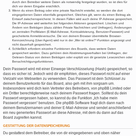
durch den Betreiber weitere Daten als notwendig festgelegt wurden, so ist dies für
dich vor deren Eingabe ersichtlich.
Wenn du einen Beitrag oder eine private Nachricht erstellst, so werden die dort
eingegebenen Daten ebenfalls gespeichert. Gleiches gilt, wenn du einen Beitrag als
Entwurf zwischenspeicherst. In diesen Fällen wird auch deine IP-Adresse gespeichert.
Die IP-Adresse wird weiterhin bei folgenden Aktionen gespeichert: Löschen und
Ändern von Beiträgen (dazu zählen Private Nachrichten und Umfragen), Änderungen
an zentralen Profildaten (E-Mail-Adresse, Kontoaktivierung, Benutzer-Passwort) und
gescheiterte Anmeldeversuche. Die von deinem Browser übermittelte Browser-
Kennzeichnung (User Agent) wird nur in der „Wer ist online?“-Funktion angezeigt und
nicht dauerhaft gespeichert.
Schließlich erfordern einzelne Funktionen des Boards, dass weitere Daten
gespeichert werden. Dazu gehören dein Abstimmungsverhalten bei Umfragen, der
Gelesen-Status von deinen Beiträgen oder explizit von dir gesetzte Lesezeichen oder
Benachrichtigungsfunktionen.
Dein Passwort wird mit einer Einwege-Verschlüsselung (Hash) gespeichert, so
dass es sicher ist. Jedoch wird dir empfohlen, dieses Passwort nicht auf einer
Vielzahl von Webseiten zu verwenden. Das Passwort ist dein Schlüssel zu
deinem Benutzerkonto für das Board, also geh mit ihm sorgsam um.
Insbesondere wird dich kein Vertreter des Betreibers, von phpBB Limited oder
ein Dritter berechtigterweise nach deinem Passwort fragen. Solltest du dein
Passwort vergessen haben, so kannst du die Funktion „Ich habe mein
Passwort vergessen“ benutzen. Die phpBB-Software fragt dich dann nach
deinem Benutzernamen und deiner E-Mail-Adresse und sendet anschließend
ein neu generiertes Passwort an diese Adresse, mit dem du dann auf das
Board zugreifen kannst.
GESTATTUNG DER DATENSPEICHERUNG
Du gestattest dem Betreiber, die von dir eingegebenen und oben näher