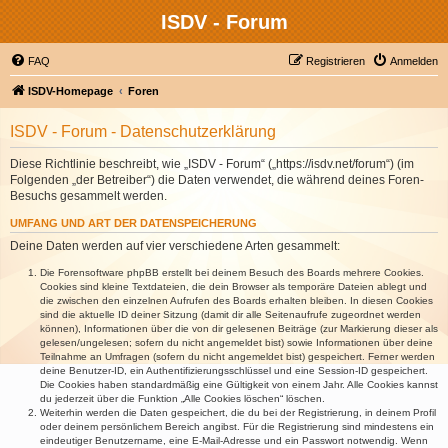
ISDV - Forum
FAQ
Registrieren
Anmelden
ISDV-Homepage
Foren
ISDV - Forum - Datenschutzerklärung
Diese Richtlinie beschreibt, wie „ISDV - Forum“ („https://isdv.net/forum“) (im
Folgenden „der Betreiber“) die Daten verwendet, die während deines Foren-
Besuchs gesammelt werden.
UMFANG UND ART DER DATENSPEICHERUNG
Deine Daten werden auf vier verschiedene Arten gesammelt:
Die Forensoftware phpBB erstellt bei deinem Besuch des Boards mehrere Cookies.
Cookies sind kleine Textdateien, die dein Browser als temporäre Dateien ablegt und
die zwischen den einzelnen Aufrufen des Boards erhalten bleiben. In diesen Cookies
sind die aktuelle ID deiner Sitzung (damit dir alle Seitenaufrufe zugeordnet werden
können), Informationen über die von dir gelesenen Beiträge (zur Markierung dieser als
gelesen/ungelesen; sofern du nicht angemeldet bist) sowie Informationen über deine
Teilnahme an Umfragen (sofern du nicht angemeldet bist) gespeichert. Ferner werden
deine Benutzer-ID, ein Authentifizierungsschlüssel und eine Session-ID gespeichert.
Die Cookies haben standardmäßig eine Gültigkeit von einem Jahr. Alle Cookies kannst
du jederzeit über die Funktion „Alle Cookies löschen“ löschen.
Weiterhin werden die Daten gespeichert, die du bei der Registrierung, in deinem Profil
oder deinem persönlichem Bereich angibst. Für die Registrierung sind mindestens ein
eindeutiger Benutzername, eine E-Mail-Adresse und ein Passwort notwendig. Wenn