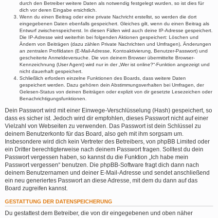
durch den Betreiber weitere Daten als notwendig festgelegt wurden, so ist dies für
dich vor deren Eingabe ersichtlich.
Wenn du einen Beitrag oder eine private Nachricht erstellst, so werden die dort
eingegebenen Daten ebenfalls gespeichert. Gleiches gilt, wenn du einen Beitrag als
Entwurf zwischenspeicherst. In diesen Fällen wird auch deine IP-Adresse gespeichert.
Die IP-Adresse wird weiterhin bei folgenden Aktionen gespeichert: Löschen und
Ändern von Beiträgen (dazu zählen Private Nachrichten und Umfragen), Änderungen
an zentralen Profildaten (E-Mail-Adresse, Kontoaktivierung, Benutzer-Passwort) und
gescheiterte Anmeldeversuche. Die von deinem Browser übermittelte Browser-
Kennzeichnung (User Agent) wird nur in der „Wer ist online?“-Funktion angezeigt und
nicht dauerhaft gespeichert.
Schließlich erfordern einzelne Funktionen des Boards, dass weitere Daten
gespeichert werden. Dazu gehören dein Abstimmungsverhalten bei Umfragen, der
Gelesen-Status von deinen Beiträgen oder explizit von dir gesetzte Lesezeichen oder
Benachrichtigungsfunktionen.
Dein Passwort wird mit einer Einwege-Verschlüsselung (Hash) gespeichert, so
dass es sicher ist. Jedoch wird dir empfohlen, dieses Passwort nicht auf einer
Vielzahl von Webseiten zu verwenden. Das Passwort ist dein Schlüssel zu
deinem Benutzerkonto für das Board, also geh mit ihm sorgsam um.
Insbesondere wird dich kein Vertreter des Betreibers, von phpBB Limited oder
ein Dritter berechtigterweise nach deinem Passwort fragen. Solltest du dein
Passwort vergessen haben, so kannst du die Funktion „Ich habe mein
Passwort vergessen“ benutzen. Die phpBB-Software fragt dich dann nach
deinem Benutzernamen und deiner E-Mail-Adresse und sendet anschließend
ein neu generiertes Passwort an diese Adresse, mit dem du dann auf das
Board zugreifen kannst.
GESTATTUNG DER DATENSPEICHERUNG
Du gestattest dem Betreiber, die von dir eingegebenen und oben näher