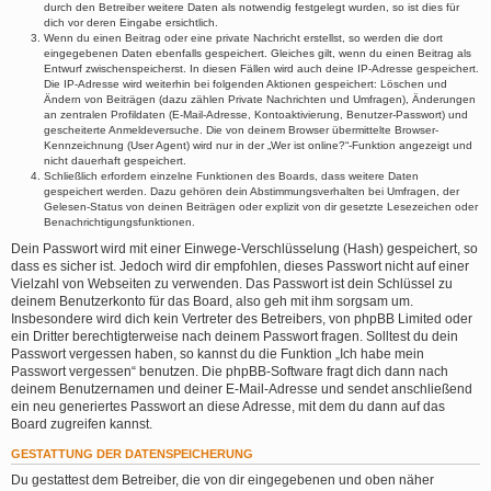
durch den Betreiber weitere Daten als notwendig festgelegt wurden, so ist dies für
dich vor deren Eingabe ersichtlich.
Wenn du einen Beitrag oder eine private Nachricht erstellst, so werden die dort
eingegebenen Daten ebenfalls gespeichert. Gleiches gilt, wenn du einen Beitrag als
Entwurf zwischenspeicherst. In diesen Fällen wird auch deine IP-Adresse gespeichert.
Die IP-Adresse wird weiterhin bei folgenden Aktionen gespeichert: Löschen und
Ändern von Beiträgen (dazu zählen Private Nachrichten und Umfragen), Änderungen
an zentralen Profildaten (E-Mail-Adresse, Kontoaktivierung, Benutzer-Passwort) und
gescheiterte Anmeldeversuche. Die von deinem Browser übermittelte Browser-
Kennzeichnung (User Agent) wird nur in der „Wer ist online?“-Funktion angezeigt und
nicht dauerhaft gespeichert.
Schließlich erfordern einzelne Funktionen des Boards, dass weitere Daten
gespeichert werden. Dazu gehören dein Abstimmungsverhalten bei Umfragen, der
Gelesen-Status von deinen Beiträgen oder explizit von dir gesetzte Lesezeichen oder
Benachrichtigungsfunktionen.
Dein Passwort wird mit einer Einwege-Verschlüsselung (Hash) gespeichert, so
dass es sicher ist. Jedoch wird dir empfohlen, dieses Passwort nicht auf einer
Vielzahl von Webseiten zu verwenden. Das Passwort ist dein Schlüssel zu
deinem Benutzerkonto für das Board, also geh mit ihm sorgsam um.
Insbesondere wird dich kein Vertreter des Betreibers, von phpBB Limited oder
ein Dritter berechtigterweise nach deinem Passwort fragen. Solltest du dein
Passwort vergessen haben, so kannst du die Funktion „Ich habe mein
Passwort vergessen“ benutzen. Die phpBB-Software fragt dich dann nach
deinem Benutzernamen und deiner E-Mail-Adresse und sendet anschließend
ein neu generiertes Passwort an diese Adresse, mit dem du dann auf das
Board zugreifen kannst.
GESTATTUNG DER DATENSPEICHERUNG
Du gestattest dem Betreiber, die von dir eingegebenen und oben näher