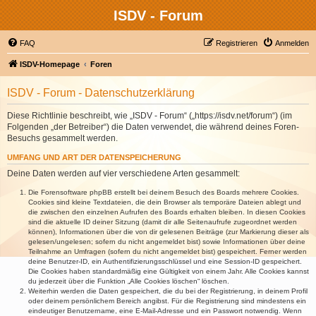
ISDV - Forum
FAQ
Registrieren
Anmelden
ISDV-Homepage
Foren
ISDV - Forum - Datenschutzerklärung
Diese Richtlinie beschreibt, wie „ISDV - Forum“ („https://isdv.net/forum“) (im
Folgenden „der Betreiber“) die Daten verwendet, die während deines Foren-
Besuchs gesammelt werden.
UMFANG UND ART DER DATENSPEICHERUNG
Deine Daten werden auf vier verschiedene Arten gesammelt:
Die Forensoftware phpBB erstellt bei deinem Besuch des Boards mehrere Cookies.
Cookies sind kleine Textdateien, die dein Browser als temporäre Dateien ablegt und
die zwischen den einzelnen Aufrufen des Boards erhalten bleiben. In diesen Cookies
sind die aktuelle ID deiner Sitzung (damit dir alle Seitenaufrufe zugeordnet werden
können), Informationen über die von dir gelesenen Beiträge (zur Markierung dieser als
gelesen/ungelesen; sofern du nicht angemeldet bist) sowie Informationen über deine
Teilnahme an Umfragen (sofern du nicht angemeldet bist) gespeichert. Ferner werden
deine Benutzer-ID, ein Authentifizierungsschlüssel und eine Session-ID gespeichert.
Die Cookies haben standardmäßig eine Gültigkeit von einem Jahr. Alle Cookies kannst
du jederzeit über die Funktion „Alle Cookies löschen“ löschen.
Weiterhin werden die Daten gespeichert, die du bei der Registrierung, in deinem Profil
oder deinem persönlichem Bereich angibst. Für die Registrierung sind mindestens ein
eindeutiger Benutzername, eine E-Mail-Adresse und ein Passwort notwendig. Wenn