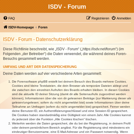
ISDV - Forum
FAQ
Registrieren
Anmelden
ISDV-Homepage
Foren
ISDV - Forum - Datenschutzerklärung
Diese Richtlinie beschreibt, wie „ISDV - Forum“ („https://isdv.net/forum“) (im
Folgenden „der Betreiber“) die Daten verwendet, die während deines Foren-
Besuchs gesammelt werden.
UMFANG UND ART DER DATENSPEICHERUNG
Deine Daten werden auf vier verschiedene Arten gesammelt:
Die Forensoftware phpBB erstellt bei deinem Besuch des Boards mehrere Cookies.
Cookies sind kleine Textdateien, die dein Browser als temporäre Dateien ablegt und
die zwischen den einzelnen Aufrufen des Boards erhalten bleiben. In diesen Cookies
sind die aktuelle ID deiner Sitzung (damit dir alle Seitenaufrufe zugeordnet werden
können), Informationen über die von dir gelesenen Beiträge (zur Markierung dieser als
gelesen/ungelesen; sofern du nicht angemeldet bist) sowie Informationen über deine
Teilnahme an Umfragen (sofern du nicht angemeldet bist) gespeichert. Ferner werden
deine Benutzer-ID, ein Authentifizierungsschlüssel und eine Session-ID gespeichert.
Die Cookies haben standardmäßig eine Gültigkeit von einem Jahr. Alle Cookies kannst
du jederzeit über die Funktion „Alle Cookies löschen“ löschen.
Weiterhin werden die Daten gespeichert, die du bei der Registrierung, in deinem Profil
oder deinem persönlichem Bereich angibst. Für die Registrierung sind mindestens ein
eindeutiger Benutzername, eine E-Mail-Adresse und ein Passwort notwendig. Wenn