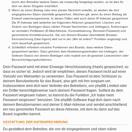
durch den Betreiber weitere Daten als notwendig festgelegt wurden, so ist dies für
dich vor deren Eingabe ersichtlich.
Wenn du einen Beitrag oder eine private Nachricht erstellst, so werden die dort
eingegebenen Daten ebenfalls gespeichert. Gleiches gilt, wenn du einen Beitrag als
Entwurf zwischenspeicherst. In diesen Fällen wird auch deine IP-Adresse gespeichert.
Die IP-Adresse wird weiterhin bei folgenden Aktionen gespeichert: Löschen und
Ändern von Beiträgen (dazu zählen Private Nachrichten und Umfragen), Änderungen
an zentralen Profildaten (E-Mail-Adresse, Kontoaktivierung, Benutzer-Passwort) und
gescheiterte Anmeldeversuche. Die von deinem Browser übermittelte Browser-
Kennzeichnung (User Agent) wird nur in der „Wer ist online?“-Funktion angezeigt und
nicht dauerhaft gespeichert.
Schließlich erfordern einzelne Funktionen des Boards, dass weitere Daten
gespeichert werden. Dazu gehören dein Abstimmungsverhalten bei Umfragen, der
Gelesen-Status von deinen Beiträgen oder explizit von dir gesetzte Lesezeichen oder
Benachrichtigungsfunktionen.
Dein Passwort wird mit einer Einwege-Verschlüsselung (Hash) gespeichert, so
dass es sicher ist. Jedoch wird dir empfohlen, dieses Passwort nicht auf einer
Vielzahl von Webseiten zu verwenden. Das Passwort ist dein Schlüssel zu
deinem Benutzerkonto für das Board, also geh mit ihm sorgsam um.
Insbesondere wird dich kein Vertreter des Betreibers, von phpBB Limited oder
ein Dritter berechtigterweise nach deinem Passwort fragen. Solltest du dein
Passwort vergessen haben, so kannst du die Funktion „Ich habe mein
Passwort vergessen“ benutzen. Die phpBB-Software fragt dich dann nach
deinem Benutzernamen und deiner E-Mail-Adresse und sendet anschließend
ein neu generiertes Passwort an diese Adresse, mit dem du dann auf das
Board zugreifen kannst.
GESTATTUNG DER DATENSPEICHERUNG
Du gestattest dem Betreiber, die von dir eingegebenen und oben näher