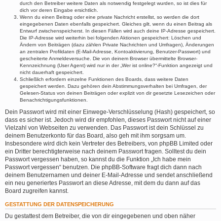
durch den Betreiber weitere Daten als notwendig festgelegt wurden, so ist dies für
dich vor deren Eingabe ersichtlich.
Wenn du einen Beitrag oder eine private Nachricht erstellst, so werden die dort
eingegebenen Daten ebenfalls gespeichert. Gleiches gilt, wenn du einen Beitrag als
Entwurf zwischenspeicherst. In diesen Fällen wird auch deine IP-Adresse gespeichert.
Die IP-Adresse wird weiterhin bei folgenden Aktionen gespeichert: Löschen und
Ändern von Beiträgen (dazu zählen Private Nachrichten und Umfragen), Änderungen
an zentralen Profildaten (E-Mail-Adresse, Kontoaktivierung, Benutzer-Passwort) und
gescheiterte Anmeldeversuche. Die von deinem Browser übermittelte Browser-
Kennzeichnung (User Agent) wird nur in der „Wer ist online?“-Funktion angezeigt und
nicht dauerhaft gespeichert.
Schließlich erfordern einzelne Funktionen des Boards, dass weitere Daten
gespeichert werden. Dazu gehören dein Abstimmungsverhalten bei Umfragen, der
Gelesen-Status von deinen Beiträgen oder explizit von dir gesetzte Lesezeichen oder
Benachrichtigungsfunktionen.
Dein Passwort wird mit einer Einwege-Verschlüsselung (Hash) gespeichert, so
dass es sicher ist. Jedoch wird dir empfohlen, dieses Passwort nicht auf einer
Vielzahl von Webseiten zu verwenden. Das Passwort ist dein Schlüssel zu
deinem Benutzerkonto für das Board, also geh mit ihm sorgsam um.
Insbesondere wird dich kein Vertreter des Betreibers, von phpBB Limited oder
ein Dritter berechtigterweise nach deinem Passwort fragen. Solltest du dein
Passwort vergessen haben, so kannst du die Funktion „Ich habe mein
Passwort vergessen“ benutzen. Die phpBB-Software fragt dich dann nach
deinem Benutzernamen und deiner E-Mail-Adresse und sendet anschließend
ein neu generiertes Passwort an diese Adresse, mit dem du dann auf das
Board zugreifen kannst.
GESTATTUNG DER DATENSPEICHERUNG
Du gestattest dem Betreiber, die von dir eingegebenen und oben näher