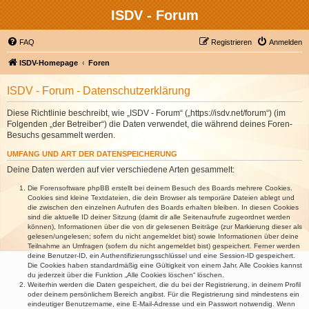
ISDV - Forum
FAQ
Registrieren
Anmelden
ISDV-Homepage
Foren
ISDV - Forum - Datenschutzerklärung
Diese Richtlinie beschreibt, wie „ISDV - Forum“ („https://isdv.net/forum“) (im
Folgenden „der Betreiber“) die Daten verwendet, die während deines Foren-
Besuchs gesammelt werden.
UMFANG UND ART DER DATENSPEICHERUNG
Deine Daten werden auf vier verschiedene Arten gesammelt:
Die Forensoftware phpBB erstellt bei deinem Besuch des Boards mehrere Cookies.
Cookies sind kleine Textdateien, die dein Browser als temporäre Dateien ablegt und
die zwischen den einzelnen Aufrufen des Boards erhalten bleiben. In diesen Cookies
sind die aktuelle ID deiner Sitzung (damit dir alle Seitenaufrufe zugeordnet werden
können), Informationen über die von dir gelesenen Beiträge (zur Markierung dieser als
gelesen/ungelesen; sofern du nicht angemeldet bist) sowie Informationen über deine
Teilnahme an Umfragen (sofern du nicht angemeldet bist) gespeichert. Ferner werden
deine Benutzer-ID, ein Authentifizierungsschlüssel und eine Session-ID gespeichert.
Die Cookies haben standardmäßig eine Gültigkeit von einem Jahr. Alle Cookies kannst
du jederzeit über die Funktion „Alle Cookies löschen“ löschen.
Weiterhin werden die Daten gespeichert, die du bei der Registrierung, in deinem Profil
oder deinem persönlichem Bereich angibst. Für die Registrierung sind mindestens ein
eindeutiger Benutzername, eine E-Mail-Adresse und ein Passwort notwendig. Wenn