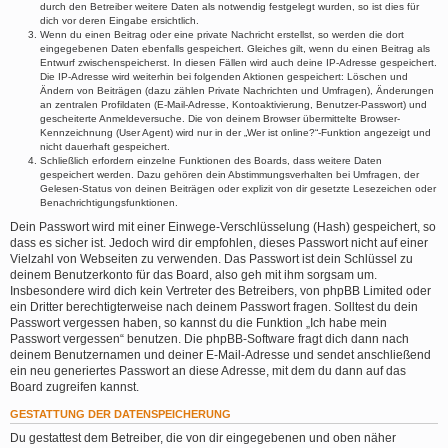
durch den Betreiber weitere Daten als notwendig festgelegt wurden, so ist dies für
dich vor deren Eingabe ersichtlich.
Wenn du einen Beitrag oder eine private Nachricht erstellst, so werden die dort
eingegebenen Daten ebenfalls gespeichert. Gleiches gilt, wenn du einen Beitrag als
Entwurf zwischenspeicherst. In diesen Fällen wird auch deine IP-Adresse gespeichert.
Die IP-Adresse wird weiterhin bei folgenden Aktionen gespeichert: Löschen und
Ändern von Beiträgen (dazu zählen Private Nachrichten und Umfragen), Änderungen
an zentralen Profildaten (E-Mail-Adresse, Kontoaktivierung, Benutzer-Passwort) und
gescheiterte Anmeldeversuche. Die von deinem Browser übermittelte Browser-
Kennzeichnung (User Agent) wird nur in der „Wer ist online?“-Funktion angezeigt und
nicht dauerhaft gespeichert.
Schließlich erfordern einzelne Funktionen des Boards, dass weitere Daten
gespeichert werden. Dazu gehören dein Abstimmungsverhalten bei Umfragen, der
Gelesen-Status von deinen Beiträgen oder explizit von dir gesetzte Lesezeichen oder
Benachrichtigungsfunktionen.
Dein Passwort wird mit einer Einwege-Verschlüsselung (Hash) gespeichert, so
dass es sicher ist. Jedoch wird dir empfohlen, dieses Passwort nicht auf einer
Vielzahl von Webseiten zu verwenden. Das Passwort ist dein Schlüssel zu
deinem Benutzerkonto für das Board, also geh mit ihm sorgsam um.
Insbesondere wird dich kein Vertreter des Betreibers, von phpBB Limited oder
ein Dritter berechtigterweise nach deinem Passwort fragen. Solltest du dein
Passwort vergessen haben, so kannst du die Funktion „Ich habe mein
Passwort vergessen“ benutzen. Die phpBB-Software fragt dich dann nach
deinem Benutzernamen und deiner E-Mail-Adresse und sendet anschließend
ein neu generiertes Passwort an diese Adresse, mit dem du dann auf das
Board zugreifen kannst.
GESTATTUNG DER DATENSPEICHERUNG
Du gestattest dem Betreiber, die von dir eingegebenen und oben näher