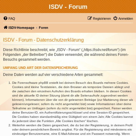
ISDV - Forum
FAQ
Registrieren
Anmelden
ISDV-Homepage
Foren
ISDV - Forum - Datenschutzerklärung
Diese Richtlinie beschreibt, wie „ISDV - Forum“ („https://isdv.net/forum“) (im
Folgenden „der Betreiber“) die Daten verwendet, die während deines Foren-
Besuchs gesammelt werden.
UMFANG UND ART DER DATENSPEICHERUNG
Deine Daten werden auf vier verschiedene Arten gesammelt:
Die Forensoftware phpBB erstellt bei deinem Besuch des Boards mehrere Cookies.
Cookies sind kleine Textdateien, die dein Browser als temporäre Dateien ablegt und
die zwischen den einzelnen Aufrufen des Boards erhalten bleiben. In diesen Cookies
sind die aktuelle ID deiner Sitzung (damit dir alle Seitenaufrufe zugeordnet werden
können), Informationen über die von dir gelesenen Beiträge (zur Markierung dieser als
gelesen/ungelesen; sofern du nicht angemeldet bist) sowie Informationen über deine
Teilnahme an Umfragen (sofern du nicht angemeldet bist) gespeichert. Ferner werden
deine Benutzer-ID, ein Authentifizierungsschlüssel und eine Session-ID gespeichert.
Die Cookies haben standardmäßig eine Gültigkeit von einem Jahr. Alle Cookies kannst
du jederzeit über die Funktion „Alle Cookies löschen“ löschen.
Weiterhin werden die Daten gespeichert, die du bei der Registrierung, in deinem Profil
oder deinem persönlichem Bereich angibst. Für die Registrierung sind mindestens ein
eindeutiger Benutzername, eine E-Mail-Adresse und ein Passwort notwendig. Wenn