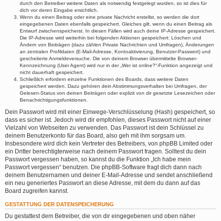
durch den Betreiber weitere Daten als notwendig festgelegt wurden, so ist dies für
dich vor deren Eingabe ersichtlich.
Wenn du einen Beitrag oder eine private Nachricht erstellst, so werden die dort
eingegebenen Daten ebenfalls gespeichert. Gleiches gilt, wenn du einen Beitrag als
Entwurf zwischenspeicherst. In diesen Fällen wird auch deine IP-Adresse gespeichert.
Die IP-Adresse wird weiterhin bei folgenden Aktionen gespeichert: Löschen und
Ändern von Beiträgen (dazu zählen Private Nachrichten und Umfragen), Änderungen
an zentralen Profildaten (E-Mail-Adresse, Kontoaktivierung, Benutzer-Passwort) und
gescheiterte Anmeldeversuche. Die von deinem Browser übermittelte Browser-
Kennzeichnung (User Agent) wird nur in der „Wer ist online?“-Funktion angezeigt und
nicht dauerhaft gespeichert.
Schließlich erfordern einzelne Funktionen des Boards, dass weitere Daten
gespeichert werden. Dazu gehören dein Abstimmungsverhalten bei Umfragen, der
Gelesen-Status von deinen Beiträgen oder explizit von dir gesetzte Lesezeichen oder
Benachrichtigungsfunktionen.
Dein Passwort wird mit einer Einwege-Verschlüsselung (Hash) gespeichert, so
dass es sicher ist. Jedoch wird dir empfohlen, dieses Passwort nicht auf einer
Vielzahl von Webseiten zu verwenden. Das Passwort ist dein Schlüssel zu
deinem Benutzerkonto für das Board, also geh mit ihm sorgsam um.
Insbesondere wird dich kein Vertreter des Betreibers, von phpBB Limited oder
ein Dritter berechtigterweise nach deinem Passwort fragen. Solltest du dein
Passwort vergessen haben, so kannst du die Funktion „Ich habe mein
Passwort vergessen“ benutzen. Die phpBB-Software fragt dich dann nach
deinem Benutzernamen und deiner E-Mail-Adresse und sendet anschließend
ein neu generiertes Passwort an diese Adresse, mit dem du dann auf das
Board zugreifen kannst.
GESTATTUNG DER DATENSPEICHERUNG
Du gestattest dem Betreiber, die von dir eingegebenen und oben näher