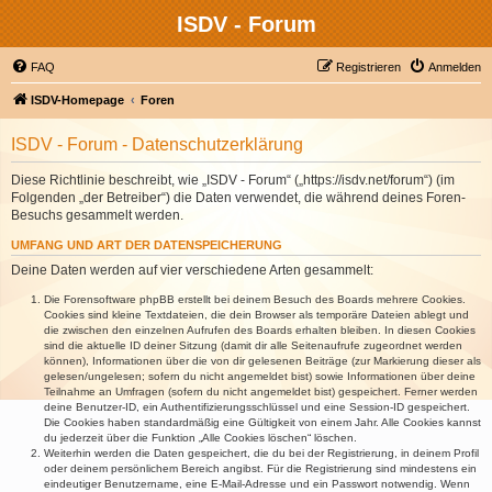
ISDV - Forum
FAQ
Registrieren
Anmelden
ISDV-Homepage
Foren
ISDV - Forum - Datenschutzerklärung
Diese Richtlinie beschreibt, wie „ISDV - Forum“ („https://isdv.net/forum“) (im
Folgenden „der Betreiber“) die Daten verwendet, die während deines Foren-
Besuchs gesammelt werden.
UMFANG UND ART DER DATENSPEICHERUNG
Deine Daten werden auf vier verschiedene Arten gesammelt:
Die Forensoftware phpBB erstellt bei deinem Besuch des Boards mehrere Cookies.
Cookies sind kleine Textdateien, die dein Browser als temporäre Dateien ablegt und
die zwischen den einzelnen Aufrufen des Boards erhalten bleiben. In diesen Cookies
sind die aktuelle ID deiner Sitzung (damit dir alle Seitenaufrufe zugeordnet werden
können), Informationen über die von dir gelesenen Beiträge (zur Markierung dieser als
gelesen/ungelesen; sofern du nicht angemeldet bist) sowie Informationen über deine
Teilnahme an Umfragen (sofern du nicht angemeldet bist) gespeichert. Ferner werden
deine Benutzer-ID, ein Authentifizierungsschlüssel und eine Session-ID gespeichert.
Die Cookies haben standardmäßig eine Gültigkeit von einem Jahr. Alle Cookies kannst
du jederzeit über die Funktion „Alle Cookies löschen“ löschen.
Weiterhin werden die Daten gespeichert, die du bei der Registrierung, in deinem Profil
oder deinem persönlichem Bereich angibst. Für die Registrierung sind mindestens ein
eindeutiger Benutzername, eine E-Mail-Adresse und ein Passwort notwendig. Wenn