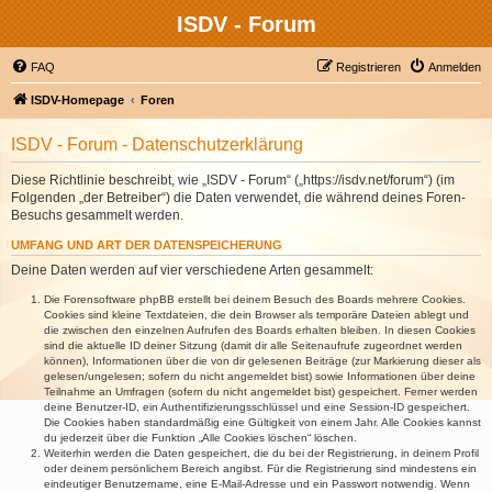
ISDV - Forum
FAQ
Registrieren
Anmelden
ISDV-Homepage
Foren
ISDV - Forum - Datenschutzerklärung
Diese Richtlinie beschreibt, wie „ISDV - Forum“ („https://isdv.net/forum“) (im
Folgenden „der Betreiber“) die Daten verwendet, die während deines Foren-
Besuchs gesammelt werden.
UMFANG UND ART DER DATENSPEICHERUNG
Deine Daten werden auf vier verschiedene Arten gesammelt:
Die Forensoftware phpBB erstellt bei deinem Besuch des Boards mehrere Cookies.
Cookies sind kleine Textdateien, die dein Browser als temporäre Dateien ablegt und
die zwischen den einzelnen Aufrufen des Boards erhalten bleiben. In diesen Cookies
sind die aktuelle ID deiner Sitzung (damit dir alle Seitenaufrufe zugeordnet werden
können), Informationen über die von dir gelesenen Beiträge (zur Markierung dieser als
gelesen/ungelesen; sofern du nicht angemeldet bist) sowie Informationen über deine
Teilnahme an Umfragen (sofern du nicht angemeldet bist) gespeichert. Ferner werden
deine Benutzer-ID, ein Authentifizierungsschlüssel und eine Session-ID gespeichert.
Die Cookies haben standardmäßig eine Gültigkeit von einem Jahr. Alle Cookies kannst
du jederzeit über die Funktion „Alle Cookies löschen“ löschen.
Weiterhin werden die Daten gespeichert, die du bei der Registrierung, in deinem Profil
oder deinem persönlichem Bereich angibst. Für die Registrierung sind mindestens ein
eindeutiger Benutzername, eine E-Mail-Adresse und ein Passwort notwendig. Wenn