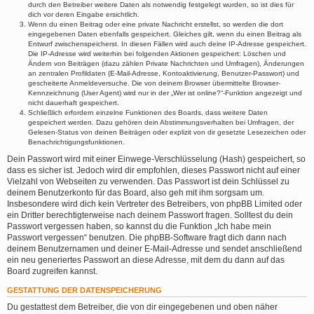
durch den Betreiber weitere Daten als notwendig festgelegt wurden, so ist dies für
dich vor deren Eingabe ersichtlich.
Wenn du einen Beitrag oder eine private Nachricht erstellst, so werden die dort
eingegebenen Daten ebenfalls gespeichert. Gleiches gilt, wenn du einen Beitrag als
Entwurf zwischenspeicherst. In diesen Fällen wird auch deine IP-Adresse gespeichert.
Die IP-Adresse wird weiterhin bei folgenden Aktionen gespeichert: Löschen und
Ändern von Beiträgen (dazu zählen Private Nachrichten und Umfragen), Änderungen
an zentralen Profildaten (E-Mail-Adresse, Kontoaktivierung, Benutzer-Passwort) und
gescheiterte Anmeldeversuche. Die von deinem Browser übermittelte Browser-
Kennzeichnung (User Agent) wird nur in der „Wer ist online?“-Funktion angezeigt und
nicht dauerhaft gespeichert.
Schließlich erfordern einzelne Funktionen des Boards, dass weitere Daten
gespeichert werden. Dazu gehören dein Abstimmungsverhalten bei Umfragen, der
Gelesen-Status von deinen Beiträgen oder explizit von dir gesetzte Lesezeichen oder
Benachrichtigungsfunktionen.
Dein Passwort wird mit einer Einwege-Verschlüsselung (Hash) gespeichert, so
dass es sicher ist. Jedoch wird dir empfohlen, dieses Passwort nicht auf einer
Vielzahl von Webseiten zu verwenden. Das Passwort ist dein Schlüssel zu
deinem Benutzerkonto für das Board, also geh mit ihm sorgsam um.
Insbesondere wird dich kein Vertreter des Betreibers, von phpBB Limited oder
ein Dritter berechtigterweise nach deinem Passwort fragen. Solltest du dein
Passwort vergessen haben, so kannst du die Funktion „Ich habe mein
Passwort vergessen“ benutzen. Die phpBB-Software fragt dich dann nach
deinem Benutzernamen und deiner E-Mail-Adresse und sendet anschließend
ein neu generiertes Passwort an diese Adresse, mit dem du dann auf das
Board zugreifen kannst.
GESTATTUNG DER DATENSPEICHERUNG
Du gestattest dem Betreiber, die von dir eingegebenen und oben näher