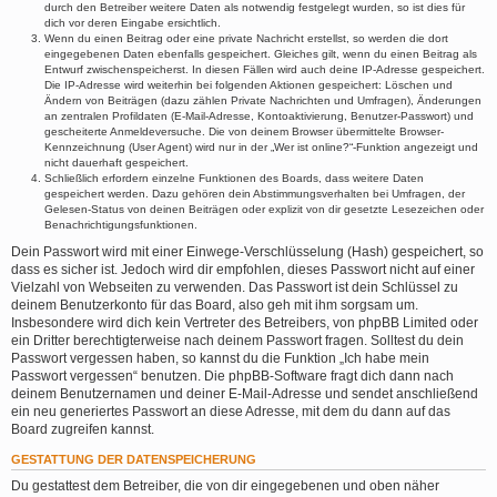
durch den Betreiber weitere Daten als notwendig festgelegt wurden, so ist dies für
dich vor deren Eingabe ersichtlich.
Wenn du einen Beitrag oder eine private Nachricht erstellst, so werden die dort
eingegebenen Daten ebenfalls gespeichert. Gleiches gilt, wenn du einen Beitrag als
Entwurf zwischenspeicherst. In diesen Fällen wird auch deine IP-Adresse gespeichert.
Die IP-Adresse wird weiterhin bei folgenden Aktionen gespeichert: Löschen und
Ändern von Beiträgen (dazu zählen Private Nachrichten und Umfragen), Änderungen
an zentralen Profildaten (E-Mail-Adresse, Kontoaktivierung, Benutzer-Passwort) und
gescheiterte Anmeldeversuche. Die von deinem Browser übermittelte Browser-
Kennzeichnung (User Agent) wird nur in der „Wer ist online?“-Funktion angezeigt und
nicht dauerhaft gespeichert.
Schließlich erfordern einzelne Funktionen des Boards, dass weitere Daten
gespeichert werden. Dazu gehören dein Abstimmungsverhalten bei Umfragen, der
Gelesen-Status von deinen Beiträgen oder explizit von dir gesetzte Lesezeichen oder
Benachrichtigungsfunktionen.
Dein Passwort wird mit einer Einwege-Verschlüsselung (Hash) gespeichert, so
dass es sicher ist. Jedoch wird dir empfohlen, dieses Passwort nicht auf einer
Vielzahl von Webseiten zu verwenden. Das Passwort ist dein Schlüssel zu
deinem Benutzerkonto für das Board, also geh mit ihm sorgsam um.
Insbesondere wird dich kein Vertreter des Betreibers, von phpBB Limited oder
ein Dritter berechtigterweise nach deinem Passwort fragen. Solltest du dein
Passwort vergessen haben, so kannst du die Funktion „Ich habe mein
Passwort vergessen“ benutzen. Die phpBB-Software fragt dich dann nach
deinem Benutzernamen und deiner E-Mail-Adresse und sendet anschließend
ein neu generiertes Passwort an diese Adresse, mit dem du dann auf das
Board zugreifen kannst.
GESTATTUNG DER DATENSPEICHERUNG
Du gestattest dem Betreiber, die von dir eingegebenen und oben näher