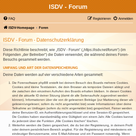
ISDV - Forum
FAQ
Registrieren
Anmelden
ISDV-Homepage
Foren
ISDV - Forum - Datenschutzerklärung
Diese Richtlinie beschreibt, wie „ISDV - Forum“ („https://isdv.net/forum“) (im
Folgenden „der Betreiber“) die Daten verwendet, die während deines Foren-
Besuchs gesammelt werden.
UMFANG UND ART DER DATENSPEICHERUNG
Deine Daten werden auf vier verschiedene Arten gesammelt:
Die Forensoftware phpBB erstellt bei deinem Besuch des Boards mehrere Cookies.
Cookies sind kleine Textdateien, die dein Browser als temporäre Dateien ablegt und
die zwischen den einzelnen Aufrufen des Boards erhalten bleiben. In diesen Cookies
sind die aktuelle ID deiner Sitzung (damit dir alle Seitenaufrufe zugeordnet werden
können), Informationen über die von dir gelesenen Beiträge (zur Markierung dieser als
gelesen/ungelesen; sofern du nicht angemeldet bist) sowie Informationen über deine
Teilnahme an Umfragen (sofern du nicht angemeldet bist) gespeichert. Ferner werden
deine Benutzer-ID, ein Authentifizierungsschlüssel und eine Session-ID gespeichert.
Die Cookies haben standardmäßig eine Gültigkeit von einem Jahr. Alle Cookies kannst
du jederzeit über die Funktion „Alle Cookies löschen“ löschen.
Weiterhin werden die Daten gespeichert, die du bei der Registrierung, in deinem Profil
oder deinem persönlichem Bereich angibst. Für die Registrierung sind mindestens ein
eindeutiger Benutzername, eine E-Mail-Adresse und ein Passwort notwendig. Wenn