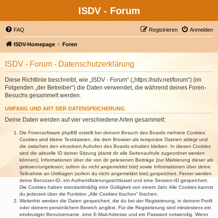
ISDV - Forum
FAQ
Registrieren
Anmelden
ISDV-Homepage
Foren
ISDV - Forum - Datenschutzerklärung
Diese Richtlinie beschreibt, wie „ISDV - Forum“ („https://isdv.net/forum“) (im
Folgenden „der Betreiber“) die Daten verwendet, die während deines Foren-
Besuchs gesammelt werden.
UMFANG UND ART DER DATENSPEICHERUNG
Deine Daten werden auf vier verschiedene Arten gesammelt:
Die Forensoftware phpBB erstellt bei deinem Besuch des Boards mehrere Cookies.
Cookies sind kleine Textdateien, die dein Browser als temporäre Dateien ablegt und
die zwischen den einzelnen Aufrufen des Boards erhalten bleiben. In diesen Cookies
sind die aktuelle ID deiner Sitzung (damit dir alle Seitenaufrufe zugeordnet werden
können), Informationen über die von dir gelesenen Beiträge (zur Markierung dieser als
gelesen/ungelesen; sofern du nicht angemeldet bist) sowie Informationen über deine
Teilnahme an Umfragen (sofern du nicht angemeldet bist) gespeichert. Ferner werden
deine Benutzer-ID, ein Authentifizierungsschlüssel und eine Session-ID gespeichert.
Die Cookies haben standardmäßig eine Gültigkeit von einem Jahr. Alle Cookies kannst
du jederzeit über die Funktion „Alle Cookies löschen“ löschen.
Weiterhin werden die Daten gespeichert, die du bei der Registrierung, in deinem Profil
oder deinem persönlichem Bereich angibst. Für die Registrierung sind mindestens ein
eindeutiger Benutzername, eine E-Mail-Adresse und ein Passwort notwendig. Wenn