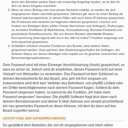
durch den Betreiber weitere Daten als notwendig festgelegt wurden, so ist dies für
dich vor deren Eingabe ersichtlich.
Wenn du einen Beitrag oder eine private Nachricht erstellst, so werden die dort
eingegebenen Daten ebenfalls gespeichert. Gleiches gilt, wenn du einen Beitrag als
Entwurf zwischenspeicherst. In diesen Fällen wird auch deine IP-Adresse gespeichert.
Die IP-Adresse wird weiterhin bei folgenden Aktionen gespeichert: Löschen und
Ändern von Beiträgen (dazu zählen Private Nachrichten und Umfragen), Änderungen
an zentralen Profildaten (E-Mail-Adresse, Kontoaktivierung, Benutzer-Passwort) und
gescheiterte Anmeldeversuche. Die von deinem Browser übermittelte Browser-
Kennzeichnung (User Agent) wird nur in der „Wer ist online?“-Funktion angezeigt und
nicht dauerhaft gespeichert.
Schließlich erfordern einzelne Funktionen des Boards, dass weitere Daten
gespeichert werden. Dazu gehören dein Abstimmungsverhalten bei Umfragen, der
Gelesen-Status von deinen Beiträgen oder explizit von dir gesetzte Lesezeichen oder
Benachrichtigungsfunktionen.
Dein Passwort wird mit einer Einwege-Verschlüsselung (Hash) gespeichert, so
dass es sicher ist. Jedoch wird dir empfohlen, dieses Passwort nicht auf einer
Vielzahl von Webseiten zu verwenden. Das Passwort ist dein Schlüssel zu
deinem Benutzerkonto für das Board, also geh mit ihm sorgsam um.
Insbesondere wird dich kein Vertreter des Betreibers, von phpBB Limited oder
ein Dritter berechtigterweise nach deinem Passwort fragen. Solltest du dein
Passwort vergessen haben, so kannst du die Funktion „Ich habe mein
Passwort vergessen“ benutzen. Die phpBB-Software fragt dich dann nach
deinem Benutzernamen und deiner E-Mail-Adresse und sendet anschließend
ein neu generiertes Passwort an diese Adresse, mit dem du dann auf das
Board zugreifen kannst.
GESTATTUNG DER DATENSPEICHERUNG
Du gestattest dem Betreiber, die von dir eingegebenen und oben näher