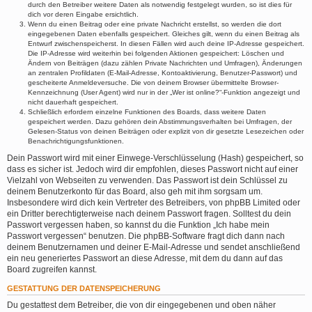
durch den Betreiber weitere Daten als notwendig festgelegt wurden, so ist dies für
dich vor deren Eingabe ersichtlich.
Wenn du einen Beitrag oder eine private Nachricht erstellst, so werden die dort
eingegebenen Daten ebenfalls gespeichert. Gleiches gilt, wenn du einen Beitrag als
Entwurf zwischenspeicherst. In diesen Fällen wird auch deine IP-Adresse gespeichert.
Die IP-Adresse wird weiterhin bei folgenden Aktionen gespeichert: Löschen und
Ändern von Beiträgen (dazu zählen Private Nachrichten und Umfragen), Änderungen
an zentralen Profildaten (E-Mail-Adresse, Kontoaktivierung, Benutzer-Passwort) und
gescheiterte Anmeldeversuche. Die von deinem Browser übermittelte Browser-
Kennzeichnung (User Agent) wird nur in der „Wer ist online?“-Funktion angezeigt und
nicht dauerhaft gespeichert.
Schließlich erfordern einzelne Funktionen des Boards, dass weitere Daten
gespeichert werden. Dazu gehören dein Abstimmungsverhalten bei Umfragen, der
Gelesen-Status von deinen Beiträgen oder explizit von dir gesetzte Lesezeichen oder
Benachrichtigungsfunktionen.
Dein Passwort wird mit einer Einwege-Verschlüsselung (Hash) gespeichert, so
dass es sicher ist. Jedoch wird dir empfohlen, dieses Passwort nicht auf einer
Vielzahl von Webseiten zu verwenden. Das Passwort ist dein Schlüssel zu
deinem Benutzerkonto für das Board, also geh mit ihm sorgsam um.
Insbesondere wird dich kein Vertreter des Betreibers, von phpBB Limited oder
ein Dritter berechtigterweise nach deinem Passwort fragen. Solltest du dein
Passwort vergessen haben, so kannst du die Funktion „Ich habe mein
Passwort vergessen“ benutzen. Die phpBB-Software fragt dich dann nach
deinem Benutzernamen und deiner E-Mail-Adresse und sendet anschließend
ein neu generiertes Passwort an diese Adresse, mit dem du dann auf das
Board zugreifen kannst.
GESTATTUNG DER DATENSPEICHERUNG
Du gestattest dem Betreiber, die von dir eingegebenen und oben näher