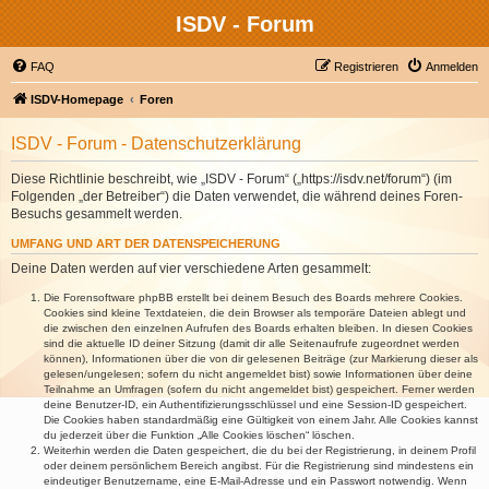
ISDV - Forum
FAQ
Registrieren
Anmelden
ISDV-Homepage
Foren
ISDV - Forum - Datenschutzerklärung
Diese Richtlinie beschreibt, wie „ISDV - Forum“ („https://isdv.net/forum“) (im
Folgenden „der Betreiber“) die Daten verwendet, die während deines Foren-
Besuchs gesammelt werden.
UMFANG UND ART DER DATENSPEICHERUNG
Deine Daten werden auf vier verschiedene Arten gesammelt:
Die Forensoftware phpBB erstellt bei deinem Besuch des Boards mehrere Cookies.
Cookies sind kleine Textdateien, die dein Browser als temporäre Dateien ablegt und
die zwischen den einzelnen Aufrufen des Boards erhalten bleiben. In diesen Cookies
sind die aktuelle ID deiner Sitzung (damit dir alle Seitenaufrufe zugeordnet werden
können), Informationen über die von dir gelesenen Beiträge (zur Markierung dieser als
gelesen/ungelesen; sofern du nicht angemeldet bist) sowie Informationen über deine
Teilnahme an Umfragen (sofern du nicht angemeldet bist) gespeichert. Ferner werden
deine Benutzer-ID, ein Authentifizierungsschlüssel und eine Session-ID gespeichert.
Die Cookies haben standardmäßig eine Gültigkeit von einem Jahr. Alle Cookies kannst
du jederzeit über die Funktion „Alle Cookies löschen“ löschen.
Weiterhin werden die Daten gespeichert, die du bei der Registrierung, in deinem Profil
oder deinem persönlichem Bereich angibst. Für die Registrierung sind mindestens ein
eindeutiger Benutzername, eine E-Mail-Adresse und ein Passwort notwendig. Wenn