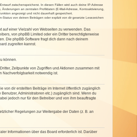
 Entwurf zwischenspeicherst. In diesen Fällen wird auch deine IP-Adresse
, Änderungen an zentralen Profildaten (E-Mail-Adresse, Kontoaktivierung,
unktion angezeigt und nicht dauerhaft gespeichert.
-Status von deinen Beiträgen oder explizit von dir gesetzte Lesezeichen
cht auf einer Vielzahl von Webseiten zu verwenden. Das
ibers, von phpBB Limited oder ein Dritter berechtigterweise
zen. Die phpBB-Software fragt dich dann nach deinem
ard zugreifen kannst.
zu können.
ritter, Zeitpunkte von Zugriffen und Aktionen zusammen mit
 Nachverfolgbarkeit notwendig ist.
von dir erstellten Beiträge im Internet öffentlich zugänglich
e Benutzer, Administratoren etc.) zugänglich sind. Wenn du
abei jedoch nur für den Betreiber und von ihm beauftragte
setzlicher Regelungen zur Weitergabe der Daten (z. B. an
ler Informationen über das Board erforderlich ist. Darüber