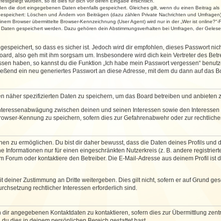
stgelegt wurden, so ist dies für dich vor deren Eingabe ersichtlich.
rden die dort eingegebenen Daten ebenfalls gespeichert. Gleiches gilt, wenn du einen Beitrag als
 gespeichert: Löschen und Ändern von Beiträgen (dazu zählen Private Nachrichten und Umfragen)
em Browser übermittelte Browser-Kennzeichnung (User Agent) wird nur in der „Wer ist online?“-F
re Daten gespeichert werden. Dazu gehören dein Abstimmungsverhalten bei Umfragen, der Gelesen
espeichert, so dass es sicher ist. Jedoch wird dir empfohlen, dieses Passwort ni
ard, also geh mit ihm sorgsam um. Insbesondere wird dich kein Vertreter des Betre
essen haben, so kannst du die Funktion „Ich habe mein Passwort vergessen“ benut
ßend ein neu generiertes Passwort an diese Adresse, mit dem du dann auf das Bo
en näher spezifizierten Daten zu speichern, um das Board betreiben und anbieten 
 Interessenabwägung zwischen deinen und seinen Interessen sowie den Interessen D
rowser-Kennung zu speichern, sofern dies zur Gefahrenabwehr oder zur rechtlichen
 zu ermöglichen. Du bist dir daher bewusst, dass die Daten deines Profils und die 
e Informationen nur für einen eingeschränkten Nutzerkreis (z. B. andere registriert
Forum oder kontaktiere den Betreiber. Die E-Mail-Adresse aus deinem Profil ist d
 deiner Zustimmung an Dritte weitergeben. Dies gilt nicht, sofern er auf Grund ge
urchsetzung rechtlicher Interessen erforderlich sind.
 dir angegebenen Kontaktdaten zu kontaktieren, sofern dies zur Übermittlung zentra
 du dies in deinem persönlichen Bereich gestattet hast.