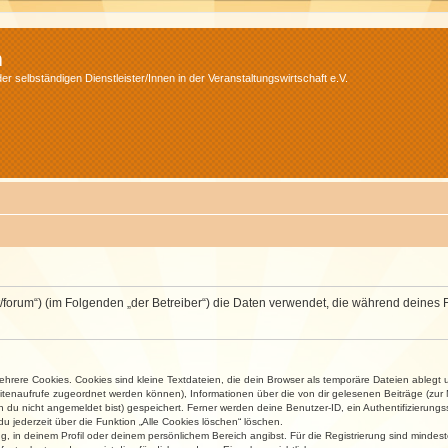
m
r selbständigen Dienstleister/Innen in der Veranstaltungswirtschaft e.V.
v.net/forum“) (im Folgenden „der Betreiber“) die Daten verwendet, die während dei
rere Cookies. Cookies sind kleine Textdateien, die dein Browser als temporäre Dateien ablegt 
 Seitenaufrufe zugeordnet werden können), Informationen über die von dir gelesenen Beiträge (zu
n du nicht angemeldet bist) gespeichert. Ferner werden deine Benutzer-ID, ein Authentifizierung
u jederzeit über die Funktion „Alle Cookies löschen“ löschen.
ng, in deinem Profil oder deinem persönlichem Bereich angibst. Für die Registrierung sind mind