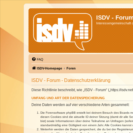
ISDV - Foru
Interessengemeinschaft de
FAQ
ISDV-Homepage
Foren
ISDV - Forum - Datenschutzerklärung
Diese Richtlinie beschreibt, wie „ISDV - Forum“ („https://isd
UMFANG UND ART DER DATENSPEICHERUNG
Deine Daten werden auf vier verschiedene Arten gesammelt:
Die Forensoftware phpBB erstellt bei deinem Besuch des Boards meh
diesen Cookies sind die aktuelle ID deiner Sitzung (damit dir alle
bist) sowie Informationen über deine Teilnahme an Umfragen (sofer
standardmäßig eine Gültigkeit von einem Jahr. Alle Cookies kannst d
Weiterhin werden die Daten gespeichert, die du bei der Registrieru