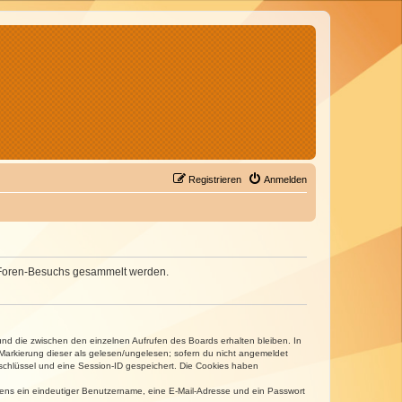
Registrieren
Anmelden
nes Foren-Besuchs gesammelt werden.
und die zwischen den einzelnen Aufrufen des Boards erhalten bleiben. In
r Markierung dieser als gelesen/ungelesen; sofern du nicht angemeldet
sschlüssel und eine Session-ID gespeichert. Die Cookies haben
estens ein eindeutiger Benutzername, eine E-Mail-Adresse und ein Passwort