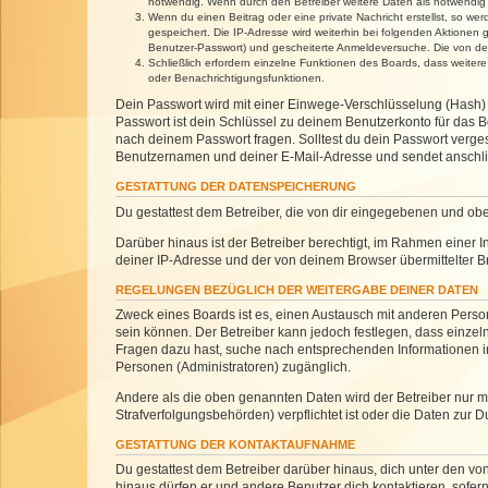
notwendig. Wenn durch den Betreiber weitere Daten als notwendig fe
Wenn du einen Beitrag oder eine private Nachricht erstellst, so we
gespeichert. Die IP-Adresse wird weiterhin bei folgenden Aktionen
Benutzer-Passwort) und gescheiterte Anmeldeversuche. Die von dein
Schließlich erfordern einzelne Funktionen des Boards, dass weite
oder Benachrichtigungsfunktionen.
Dein Passwort wird mit einer Einwege-Verschlüsselung (Hash) g
Passwort ist dein Schlüssel zu deinem Benutzerkonto für das Bo
nach deinem Passwort fragen. Solltest du dein Passwort verg
Benutzernamen und deiner E-Mail-Adresse und sendet anschlie
GESTATTUNG DER DATENSPEICHERUNG
Du gestattest dem Betreiber, die von dir eingegebenen und ob
Darüber hinaus ist der Betreiber berechtigt, im Rahmen einer
deiner IP-Adresse und der von deinem Browser übermittelter B
REGELUNGEN BEZÜGLICH DER WEITERGABE DEINER DATEN
Zweck eines Boards ist es, einen Austausch mit anderen Personen
sein können. Der Betreiber kann jedoch festlegen, dass einzeln
Fragen dazu hast, suche nach entsprechenden Informationen im 
Personen (Administratoren) zugänglich.
Andere als die oben genannten Daten wird der Betreiber nur mit
Strafverfolgungsbehörden) verpflichtet ist oder die Daten zur D
GESTATTUNG DER KONTAKTAUFNAHME
Du gestattest dem Betreiber darüber hinaus, dich unter den von
hinaus dürfen er und andere Benutzer dich kontaktieren, sofern