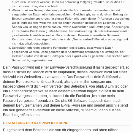
durch den Betreiber weitere Daten als notwendig festgelegt wurden, so ist dies für
dich vor deren Eingabe ersichtlich.
Wenn du einen Beitrag oder eine private Nachricht erstellst, so werden die dort
eingegebenen Daten ebenfalls gespeichert. Gleiches gilt, wenn du einen Beitrag als
Entwurf zwischenspeicherst. In diesen Fällen wird auch deine IP-Adresse gespeichert.
Die IP-Adresse wird weiterhin bei folgenden Aktionen gespeichert: Löschen und
Ändern von Beiträgen (dazu zählen Private Nachrichten und Umfragen), Änderungen
an zentralen Profildaten (E-Mail-Adresse, Kontoaktivierung, Benutzer-Passwort) und
gescheiterte Anmeldeversuche. Die von deinem Browser übermittelte Browser-
Kennzeichnung (User Agent) wird nur in der „Wer ist online?“-Funktion angezeigt und
nicht dauerhaft gespeichert.
Schließlich erfordern einzelne Funktionen des Boards, dass weitere Daten
gespeichert werden. Dazu gehören dein Abstimmungsverhalten bei Umfragen, der
Gelesen-Status von deinen Beiträgen oder explizit von dir gesetzte Lesezeichen oder
Benachrichtigungsfunktionen.
Dein Passwort wird mit einer Einwege-Verschlüsselung (Hash) gespeichert, so
dass es sicher ist. Jedoch wird dir empfohlen, dieses Passwort nicht auf einer
Vielzahl von Webseiten zu verwenden. Das Passwort ist dein Schlüssel zu
deinem Benutzerkonto für das Board, also geh mit ihm sorgsam um.
Insbesondere wird dich kein Vertreter des Betreibers, von phpBB Limited oder
ein Dritter berechtigterweise nach deinem Passwort fragen. Solltest du dein
Passwort vergessen haben, so kannst du die Funktion „Ich habe mein
Passwort vergessen“ benutzen. Die phpBB-Software fragt dich dann nach
deinem Benutzernamen und deiner E-Mail-Adresse und sendet anschließend
ein neu generiertes Passwort an diese Adresse, mit dem du dann auf das
Board zugreifen kannst.
GESTATTUNG DER DATENSPEICHERUNG
Du gestattest dem Betreiber, die von dir eingegebenen und oben näher