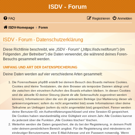
ISDV - Forum
FAQ
Registrieren
Anmelden
ISDV-Homepage
Foren
ISDV - Forum - Datenschutzerklärung
Diese Richtlinie beschreibt, wie „ISDV - Forum“ („https://isdv.net/forum“) (im
Folgenden „der Betreiber“) die Daten verwendet, die während deines Foren-
Besuchs gesammelt werden.
UMFANG UND ART DER DATENSPEICHERUNG
Deine Daten werden auf vier verschiedene Arten gesammelt:
Die Forensoftware phpBB erstellt bei deinem Besuch des Boards mehrere Cookies.
Cookies sind kleine Textdateien, die dein Browser als temporäre Dateien ablegt und
die zwischen den einzelnen Aufrufen des Boards erhalten bleiben. In diesen Cookies
sind die aktuelle ID deiner Sitzung (damit dir alle Seitenaufrufe zugeordnet werden
können), Informationen über die von dir gelesenen Beiträge (zur Markierung dieser als
gelesen/ungelesen; sofern du nicht angemeldet bist) sowie Informationen über deine
Teilnahme an Umfragen (sofern du nicht angemeldet bist) gespeichert. Ferner werden
deine Benutzer-ID, ein Authentifizierungsschlüssel und eine Session-ID gespeichert.
Die Cookies haben standardmäßig eine Gültigkeit von einem Jahr. Alle Cookies kannst
du jederzeit über die Funktion „Alle Cookies löschen“ löschen.
Weiterhin werden die Daten gespeichert, die du bei der Registrierung, in deinem Profil
oder deinem persönlichem Bereich angibst. Für die Registrierung sind mindestens ein
eindeutiger Benutzername, eine E-Mail-Adresse und ein Passwort notwendig. Wenn