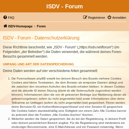
ISDV - Forum
FAQ
Registrieren
Anmelden
ISDV-Homepage
Foren
ISDV - Forum - Datenschutzerklärung
Diese Richtlinie beschreibt, wie „ISDV - Forum“ („https://isdv.net/forum“) (im
Folgenden „der Betreiber“) die Daten verwendet, die während deines Foren-
Besuchs gesammelt werden.
UMFANG UND ART DER DATENSPEICHERUNG
Deine Daten werden auf vier verschiedene Arten gesammelt:
Die Forensoftware phpBB erstellt bei deinem Besuch des Boards mehrere Cookies.
Cookies sind kleine Textdateien, die dein Browser als temporäre Dateien ablegt und
die zwischen den einzelnen Aufrufen des Boards erhalten bleiben. In diesen Cookies
sind die aktuelle ID deiner Sitzung (damit dir alle Seitenaufrufe zugeordnet werden
können), Informationen über die von dir gelesenen Beiträge (zur Markierung dieser als
gelesen/ungelesen; sofern du nicht angemeldet bist) sowie Informationen über deine
Teilnahme an Umfragen (sofern du nicht angemeldet bist) gespeichert. Ferner werden
deine Benutzer-ID, ein Authentifizierungsschlüssel und eine Session-ID gespeichert.
Die Cookies haben standardmäßig eine Gültigkeit von einem Jahr. Alle Cookies kannst
du jederzeit über die Funktion „Alle Cookies löschen“ löschen.
Weiterhin werden die Daten gespeichert, die du bei der Registrierung, in deinem Profil
oder deinem persönlichem Bereich angibst. Für die Registrierung sind mindestens ein
eindeutiger Benutzername, eine E-Mail-Adresse und ein Passwort notwendig. Wenn