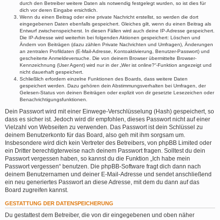
durch den Betreiber weitere Daten als notwendig festgelegt wurden, so ist dies für
dich vor deren Eingabe ersichtlich.
Wenn du einen Beitrag oder eine private Nachricht erstellst, so werden die dort
eingegebenen Daten ebenfalls gespeichert. Gleiches gilt, wenn du einen Beitrag als
Entwurf zwischenspeicherst. In diesen Fällen wird auch deine IP-Adresse gespeichert.
Die IP-Adresse wird weiterhin bei folgenden Aktionen gespeichert: Löschen und
Ändern von Beiträgen (dazu zählen Private Nachrichten und Umfragen), Änderungen
an zentralen Profildaten (E-Mail-Adresse, Kontoaktivierung, Benutzer-Passwort) und
gescheiterte Anmeldeversuche. Die von deinem Browser übermittelte Browser-
Kennzeichnung (User Agent) wird nur in der „Wer ist online?“-Funktion angezeigt und
nicht dauerhaft gespeichert.
Schließlich erfordern einzelne Funktionen des Boards, dass weitere Daten
gespeichert werden. Dazu gehören dein Abstimmungsverhalten bei Umfragen, der
Gelesen-Status von deinen Beiträgen oder explizit von dir gesetzte Lesezeichen oder
Benachrichtigungsfunktionen.
Dein Passwort wird mit einer Einwege-Verschlüsselung (Hash) gespeichert, so
dass es sicher ist. Jedoch wird dir empfohlen, dieses Passwort nicht auf einer
Vielzahl von Webseiten zu verwenden. Das Passwort ist dein Schlüssel zu
deinem Benutzerkonto für das Board, also geh mit ihm sorgsam um.
Insbesondere wird dich kein Vertreter des Betreibers, von phpBB Limited oder
ein Dritter berechtigterweise nach deinem Passwort fragen. Solltest du dein
Passwort vergessen haben, so kannst du die Funktion „Ich habe mein
Passwort vergessen“ benutzen. Die phpBB-Software fragt dich dann nach
deinem Benutzernamen und deiner E-Mail-Adresse und sendet anschließend
ein neu generiertes Passwort an diese Adresse, mit dem du dann auf das
Board zugreifen kannst.
GESTATTUNG DER DATENSPEICHERUNG
Du gestattest dem Betreiber, die von dir eingegebenen und oben näher