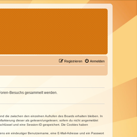
Registrieren
Anmelden
nes Foren-Besuchs gesammelt werden.
und die zwischen den einzelnen Aufrufen des Boards erhalten bleiben. In
r Markierung dieser als gelesen/ungelesen; sofern du nicht angemeldet
sschlüssel und eine Session-ID gespeichert. Die Cookies haben
estens ein eindeutiger Benutzername, eine E-Mail-Adresse und ein Passwort