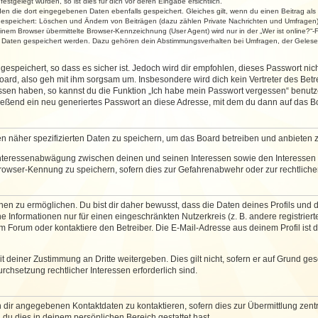
stgelegt wurden, so ist dies für dich vor deren Eingabe ersichtlich.
rden die dort eingegebenen Daten ebenfalls gespeichert. Gleiches gilt, wenn du einen Beitrag als
 gespeichert: Löschen und Ändern von Beiträgen (dazu zählen Private Nachrichten und Umfragen)
em Browser übermittelte Browser-Kennzeichnung (User Agent) wird nur in der „Wer ist online?“-F
re Daten gespeichert werden. Dazu gehören dein Abstimmungsverhalten bei Umfragen, der Gelesen
espeichert, so dass es sicher ist. Jedoch wird dir empfohlen, dieses Passwort ni
ard, also geh mit ihm sorgsam um. Insbesondere wird dich kein Vertreter des Betre
essen haben, so kannst du die Funktion „Ich habe mein Passwort vergessen“ benut
ßend ein neu generiertes Passwort an diese Adresse, mit dem du dann auf das Bo
en näher spezifizierten Daten zu speichern, um das Board betreiben und anbieten 
 Interessenabwägung zwischen deinen und seinen Interessen sowie den Interessen D
rowser-Kennung zu speichern, sofern dies zur Gefahrenabwehr oder zur rechtlichen
 zu ermöglichen. Du bist dir daher bewusst, dass die Daten deines Profils und die 
e Informationen nur für einen eingeschränkten Nutzerkreis (z. B. andere registriert
Forum oder kontaktiere den Betreiber. Die E-Mail-Adresse aus deinem Profil ist d
 deiner Zustimmung an Dritte weitergeben. Dies gilt nicht, sofern er auf Grund ge
urchsetzung rechtlicher Interessen erforderlich sind.
 dir angegebenen Kontaktdaten zu kontaktieren, sofern dies zur Übermittlung zentra
 du dies in deinem persönlichen Bereich gestattet hast.