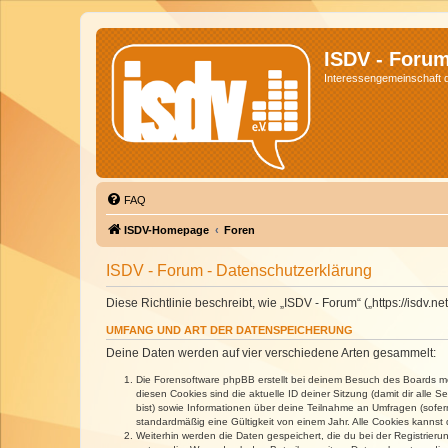
ISDV - Foru
Interessengemeinschaft de
FAQ
ISDV-Homepage
Foren
ISDV - Forum - Datenschutzerklärung
Diese Richtlinie beschreibt, wie „ISDV - Forum“ („https://isd
UMFANG UND ART DER DATENSPEICHERUNG
Deine Daten werden auf vier verschiedene Arten gesammelt:
Die Forensoftware phpBB erstellt bei deinem Besuch des Boards meh
diesen Cookies sind die aktuelle ID deiner Sitzung (damit dir alle
bist) sowie Informationen über deine Teilnahme an Umfragen (sofer
standardmäßig eine Gültigkeit von einem Jahr. Alle Cookies kannst d
Weiterhin werden die Daten gespeichert, die du bei der Registrieru