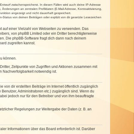
 Entwurf zwischenspeicherst. In diesen Fällen wird auch deine IP-Adresse
, Änderungen an zentralen Profildaten (E-Mail-Adresse, Kontoaktivierung,
unktion angezeigt und nicht dauerhaft gespeichert.
-Status von deinen Beiträgen oder explizit von dir gesetzte Lesezeichen
cht auf einer Vielzahl von Webseiten zu verwenden. Das
ibers, von phpBB Limited oder ein Dritter berechtigterweise
zen. Die phpBB-Software fragt dich dann nach deinem
ard zugreifen kannst.
zu können.
ritter, Zeitpunkte von Zugriffen und Aktionen zusammen mit
 Nachverfolgbarkeit notwendig ist.
von dir erstellten Beiträge im Internet öffentlich zugänglich
e Benutzer, Administratoren etc.) zugänglich sind. Wenn du
abei jedoch nur für den Betreiber und von ihm beauftragte
setzlicher Regelungen zur Weitergabe der Daten (z. B. an
ler Informationen über das Board erforderlich ist. Darüber