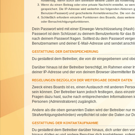
notwendig. Wenn durch den Betreiber weitere Daten als notwendig fe
Wenn du einen Beitrag oder eine private Nachricht erstellst, so we
gespeichert. Die IP-Adresse wird weiterhin bei folgenden Aktionen
Benutzer-Passwort) und gescheiterte Anmeldeversuche. Die von dein
Schließlich erfordern einzelne Funktionen des Boards, dass weite
oder Benachrichtigungsfunktionen.
Dein Passwort wird mit einer Einwege-Verschlüsselung (Hash) g
Passwort ist dein Schlüssel zu deinem Benutzerkonto für das Bo
nach deinem Passwort fragen. Solltest du dein Passwort verg
Benutzernamen und deiner E-Mail-Adresse und sendet anschlie
GESTATTUNG DER DATENSPEICHERUNG
Du gestattest dem Betreiber, die von dir eingegebenen und ob
Darüber hinaus ist der Betreiber berechtigt, im Rahmen einer
deiner IP-Adresse und der von deinem Browser übermittelter B
REGELUNGEN BEZÜGLICH DER WEITERGABE DEINER DATEN
Zweck eines Boards ist es, einen Austausch mit anderen Personen
sein können. Der Betreiber kann jedoch festlegen, dass einzeln
Fragen dazu hast, suche nach entsprechenden Informationen im 
Personen (Administratoren) zugänglich.
Andere als die oben genannten Daten wird der Betreiber nur mit
Strafverfolgungsbehörden) verpflichtet ist oder die Daten zur D
GESTATTUNG DER KONTAKTAUFNAHME
Du gestattest dem Betreiber darüber hinaus, dich unter den von
hinaus dürfen er und andere Benutzer dich kontaktieren, sofern