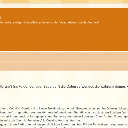
m
r selbständigen Dienstleister/Innen in der Veranstaltungswirtschaft e.V.
v.net/forum“) (im Folgenden „der Betreiber“) die Daten verwendet, die während dei
rere Cookies. Cookies sind kleine Textdateien, die dein Browser als temporäre Dateien ablegt 
 Seitenaufrufe zugeordnet werden können), Informationen über die von dir gelesenen Beiträge (zu
n du nicht angemeldet bist) gespeichert. Ferner werden deine Benutzer-ID, ein Authentifizierung
u jederzeit über die Funktion „Alle Cookies löschen“ löschen.
ng, in deinem Profil oder deinem persönlichem Bereich angibst. Für die Registrierung sind mind