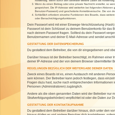
notwendig. Wenn durch den Betreiber weitere Daten als notwendig fe
Wenn du einen Beitrag oder eine private Nachricht erstellst, so we
gespeichert. Die IP-Adresse wird weiterhin bei folgenden Aktionen
Benutzer-Passwort) und gescheiterte Anmeldeversuche. Die von dein
Schließlich erfordern einzelne Funktionen des Boards, dass weite
oder Benachrichtigungsfunktionen.
Dein Passwort wird mit einer Einwege-Verschlüsselung (Hash) g
Passwort ist dein Schlüssel zu deinem Benutzerkonto für das Bo
nach deinem Passwort fragen. Solltest du dein Passwort verg
Benutzernamen und deiner E-Mail-Adresse und sendet anschlie
GESTATTUNG DER DATENSPEICHERUNG
Du gestattest dem Betreiber, die von dir eingegebenen und ob
Darüber hinaus ist der Betreiber berechtigt, im Rahmen einer
deiner IP-Adresse und der von deinem Browser übermittelter B
REGELUNGEN BEZÜGLICH DER WEITERGABE DEINER DATEN
Zweck eines Boards ist es, einen Austausch mit anderen Personen
sein können. Der Betreiber kann jedoch festlegen, dass einzeln
Fragen dazu hast, suche nach entsprechenden Informationen im 
Personen (Administratoren) zugänglich.
Andere als die oben genannten Daten wird der Betreiber nur mit
Strafverfolgungsbehörden) verpflichtet ist oder die Daten zur D
GESTATTUNG DER KONTAKTAUFNAHME
Du gestattest dem Betreiber darüber hinaus, dich unter den von
hinaus dürfen er und andere Benutzer dich kontaktieren, sofern