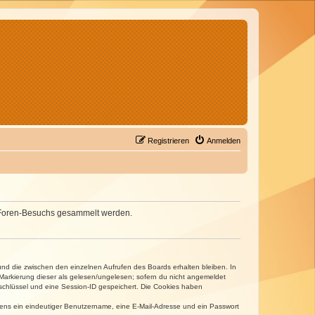
Registrieren
Anmelden
nes Foren-Besuchs gesammelt werden.
und die zwischen den einzelnen Aufrufen des Boards erhalten bleiben. In
r Markierung dieser als gelesen/ungelesen; sofern du nicht angemeldet
sschlüssel und eine Session-ID gespeichert. Die Cookies haben
estens ein eindeutiger Benutzername, eine E-Mail-Adresse und ein Passwort