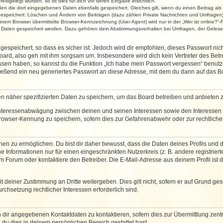
stgelegt wurden, so ist dies für dich vor deren Eingabe ersichtlich.
rden die dort eingegebenen Daten ebenfalls gespeichert. Gleiches gilt, wenn du einen Beitrag als
 gespeichert: Löschen und Ändern von Beiträgen (dazu zählen Private Nachrichten und Umfragen)
em Browser übermittelte Browser-Kennzeichnung (User Agent) wird nur in der „Wer ist online?“-F
re Daten gespeichert werden. Dazu gehören dein Abstimmungsverhalten bei Umfragen, der Gelesen
espeichert, so dass es sicher ist. Jedoch wird dir empfohlen, dieses Passwort ni
ard, also geh mit ihm sorgsam um. Insbesondere wird dich kein Vertreter des Betre
essen haben, so kannst du die Funktion „Ich habe mein Passwort vergessen“ benut
ßend ein neu generiertes Passwort an diese Adresse, mit dem du dann auf das Bo
en näher spezifizierten Daten zu speichern, um das Board betreiben und anbieten 
 Interessenabwägung zwischen deinen und seinen Interessen sowie den Interessen D
rowser-Kennung zu speichern, sofern dies zur Gefahrenabwehr oder zur rechtlichen
 zu ermöglichen. Du bist dir daher bewusst, dass die Daten deines Profils und die 
e Informationen nur für einen eingeschränkten Nutzerkreis (z. B. andere registriert
Forum oder kontaktiere den Betreiber. Die E-Mail-Adresse aus deinem Profil ist d
 deiner Zustimmung an Dritte weitergeben. Dies gilt nicht, sofern er auf Grund ge
urchsetzung rechtlicher Interessen erforderlich sind.
 dir angegebenen Kontaktdaten zu kontaktieren, sofern dies zur Übermittlung zentra
 du dies in deinem persönlichen Bereich gestattet hast.