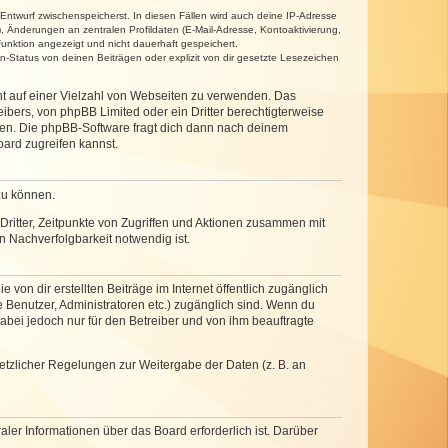
 Entwurf zwischenspeicherst. In diesen Fällen wird auch deine IP-Adresse
, Änderungen an zentralen Profildaten (E-Mail-Adresse, Kontoaktivierung,
unktion angezeigt und nicht dauerhaft gespeichert.
-Status von deinen Beiträgen oder explizit von dir gesetzte Lesezeichen
cht auf einer Vielzahl von Webseiten zu verwenden. Das
ibers, von phpBB Limited oder ein Dritter berechtigterweise
zen. Die phpBB-Software fragt dich dann nach deinem
ard zugreifen kannst.
zu können.
ritter, Zeitpunkte von Zugriffen und Aktionen zusammen mit
 Nachverfolgbarkeit notwendig ist.
von dir erstellten Beiträge im Internet öffentlich zugänglich
e Benutzer, Administratoren etc.) zugänglich sind. Wenn du
abei jedoch nur für den Betreiber und von ihm beauftragte
setzlicher Regelungen zur Weitergabe der Daten (z. B. an
ler Informationen über das Board erforderlich ist. Darüber