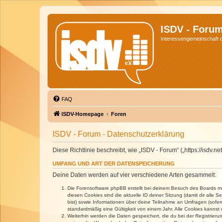
ISDV - Foru
Interessengemeinschaft de
FAQ
ISDV-Homepage
Foren
ISDV - Forum - Datenschutzerklärung
Diese Richtlinie beschreibt, wie „ISDV - Forum“ („https://isd
UMFANG UND ART DER DATENSPEICHERUNG
Deine Daten werden auf vier verschiedene Arten gesammelt:
Die Forensoftware phpBB erstellt bei deinem Besuch des Boards meh
diesen Cookies sind die aktuelle ID deiner Sitzung (damit dir alle
bist) sowie Informationen über deine Teilnahme an Umfragen (sofer
standardmäßig eine Gültigkeit von einem Jahr. Alle Cookies kannst d
Weiterhin werden die Daten gespeichert, die du bei der Registrieru