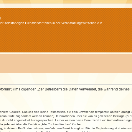
m
r selbständigen Dienstleister/Innen in der Veranstaltungswirtschaft e.V.
v.net/forum“) (im Folgenden „der Betreiber“) die Daten verwendet, die während dei
rere Cookies. Cookies sind kleine Textdateien, die dein Browser als temporäre Dateien ablegt 
 Seitenaufrufe zugeordnet werden können), Informationen über die von dir gelesenen Beiträge (zu
n du nicht angemeldet bist) gespeichert. Ferner werden deine Benutzer-ID, ein Authentifizierung
u jederzeit über die Funktion „Alle Cookies löschen“ löschen.
ng, in deinem Profil oder deinem persönlichem Bereich angibst. Für die Registrierung sind mind