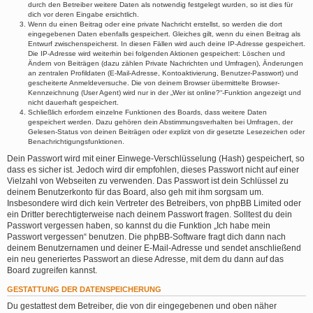
durch den Betreiber weitere Daten als notwendig festgelegt wurden, so ist dies für
dich vor deren Eingabe ersichtlich.
Wenn du einen Beitrag oder eine private Nachricht erstellst, so werden die dort
eingegebenen Daten ebenfalls gespeichert. Gleiches gilt, wenn du einen Beitrag als
Entwurf zwischenspeicherst. In diesen Fällen wird auch deine IP-Adresse gespeichert.
Die IP-Adresse wird weiterhin bei folgenden Aktionen gespeichert: Löschen und
Ändern von Beiträgen (dazu zählen Private Nachrichten und Umfragen), Änderungen
an zentralen Profildaten (E-Mail-Adresse, Kontoaktivierung, Benutzer-Passwort) und
gescheiterte Anmeldeversuche. Die von deinem Browser übermittelte Browser-
Kennzeichnung (User Agent) wird nur in der „Wer ist online?“-Funktion angezeigt und
nicht dauerhaft gespeichert.
Schließlich erfordern einzelne Funktionen des Boards, dass weitere Daten
gespeichert werden. Dazu gehören dein Abstimmungsverhalten bei Umfragen, der
Gelesen-Status von deinen Beiträgen oder explizit von dir gesetzte Lesezeichen oder
Benachrichtigungsfunktionen.
Dein Passwort wird mit einer Einwege-Verschlüsselung (Hash) gespeichert, so
dass es sicher ist. Jedoch wird dir empfohlen, dieses Passwort nicht auf einer
Vielzahl von Webseiten zu verwenden. Das Passwort ist dein Schlüssel zu
deinem Benutzerkonto für das Board, also geh mit ihm sorgsam um.
Insbesondere wird dich kein Vertreter des Betreibers, von phpBB Limited oder
ein Dritter berechtigterweise nach deinem Passwort fragen. Solltest du dein
Passwort vergessen haben, so kannst du die Funktion „Ich habe mein
Passwort vergessen“ benutzen. Die phpBB-Software fragt dich dann nach
deinem Benutzernamen und deiner E-Mail-Adresse und sendet anschließend
ein neu generiertes Passwort an diese Adresse, mit dem du dann auf das
Board zugreifen kannst.
GESTATTUNG DER DATENSPEICHERUNG
Du gestattest dem Betreiber, die von dir eingegebenen und oben näher