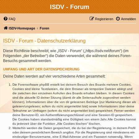
ISDV - Forum
FAQ
Registrieren
Anmelden
ISDV-Homepage
Foren
ISDV - Forum - Datenschutzerklärung
Diese Richtlinie beschreibt, wie „ISDV - Forum“ („https://isdv.net/forum“) (im
Folgenden „der Betreiber“) die Daten verwendet, die während deines Foren-
Besuchs gesammelt werden.
UMFANG UND ART DER DATENSPEICHERUNG
Deine Daten werden auf vier verschiedene Arten gesammelt:
Die Forensoftware phpBB erstellt bei deinem Besuch des Boards mehrere Cookies.
Cookies sind kleine Textdateien, die dein Browser als temporäre Dateien ablegt und
die zwischen den einzelnen Aufrufen des Boards erhalten bleiben. In diesen Cookies
sind die aktuelle ID deiner Sitzung (damit dir alle Seitenaufrufe zugeordnet werden
können), Informationen über die von dir gelesenen Beiträge (zur Markierung dieser als
gelesen/ungelesen; sofern du nicht angemeldet bist) sowie Informationen über deine
Teilnahme an Umfragen (sofern du nicht angemeldet bist) gespeichert. Ferner werden
deine Benutzer-ID, ein Authentifizierungsschlüssel und eine Session-ID gespeichert.
Die Cookies haben standardmäßig eine Gültigkeit von einem Jahr. Alle Cookies kannst
du jederzeit über die Funktion „Alle Cookies löschen“ löschen.
Weiterhin werden die Daten gespeichert, die du bei der Registrierung, in deinem Profil
oder deinem persönlichem Bereich angibst. Für die Registrierung sind mindestens ein
eindeutiger Benutzername, eine E-Mail-Adresse und ein Passwort notwendig. Wenn