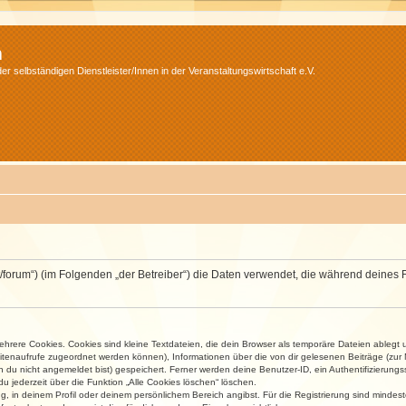
m
r selbständigen Dienstleister/Innen in der Veranstaltungswirtschaft e.V.
v.net/forum“) (im Folgenden „der Betreiber“) die Daten verwendet, die während dei
rere Cookies. Cookies sind kleine Textdateien, die dein Browser als temporäre Dateien ablegt 
 Seitenaufrufe zugeordnet werden können), Informationen über die von dir gelesenen Beiträge (zu
n du nicht angemeldet bist) gespeichert. Ferner werden deine Benutzer-ID, ein Authentifizierung
u jederzeit über die Funktion „Alle Cookies löschen“ löschen.
ng, in deinem Profil oder deinem persönlichem Bereich angibst. Für die Registrierung sind mind