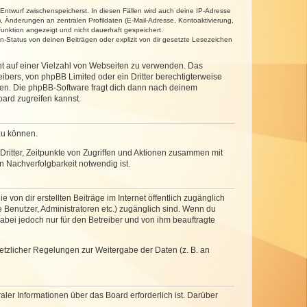
 Entwurf zwischenspeicherst. In diesen Fällen wird auch deine IP-Adresse
, Änderungen an zentralen Profildaten (E-Mail-Adresse, Kontoaktivierung,
unktion angezeigt und nicht dauerhaft gespeichert.
-Status von deinen Beiträgen oder explizit von dir gesetzte Lesezeichen
cht auf einer Vielzahl von Webseiten zu verwenden. Das
ibers, von phpBB Limited oder ein Dritter berechtigterweise
zen. Die phpBB-Software fragt dich dann nach deinem
ard zugreifen kannst.
zu können.
ritter, Zeitpunkte von Zugriffen und Aktionen zusammen mit
 Nachverfolgbarkeit notwendig ist.
von dir erstellten Beiträge im Internet öffentlich zugänglich
e Benutzer, Administratoren etc.) zugänglich sind. Wenn du
abei jedoch nur für den Betreiber und von ihm beauftragte
setzlicher Regelungen zur Weitergabe der Daten (z. B. an
ler Informationen über das Board erforderlich ist. Darüber