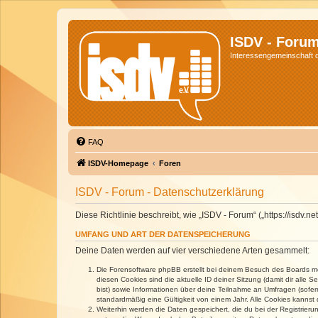
ISDV - Foru
Interessengemeinschaft de
FAQ
ISDV-Homepage
Foren
ISDV - Forum - Datenschutzerklärung
Diese Richtlinie beschreibt, wie „ISDV - Forum“ („https://isd
UMFANG UND ART DER DATENSPEICHERUNG
Deine Daten werden auf vier verschiedene Arten gesammelt:
Die Forensoftware phpBB erstellt bei deinem Besuch des Boards meh
diesen Cookies sind die aktuelle ID deiner Sitzung (damit dir alle
bist) sowie Informationen über deine Teilnahme an Umfragen (sofer
standardmäßig eine Gültigkeit von einem Jahr. Alle Cookies kannst d
Weiterhin werden die Daten gespeichert, die du bei der Registrieru