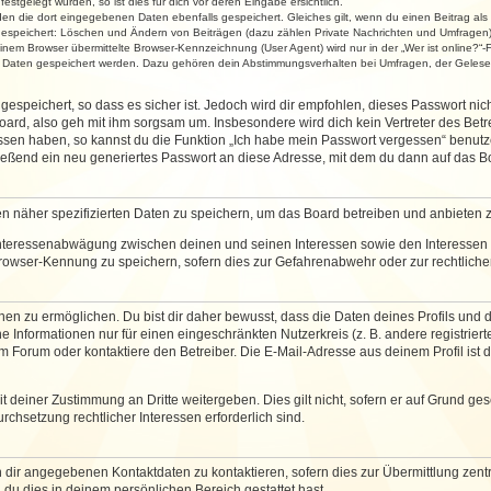
stgelegt wurden, so ist dies für dich vor deren Eingabe ersichtlich.
rden die dort eingegebenen Daten ebenfalls gespeichert. Gleiches gilt, wenn du einen Beitrag als
 gespeichert: Löschen und Ändern von Beiträgen (dazu zählen Private Nachrichten und Umfragen)
em Browser übermittelte Browser-Kennzeichnung (User Agent) wird nur in der „Wer ist online?“-F
re Daten gespeichert werden. Dazu gehören dein Abstimmungsverhalten bei Umfragen, der Gelesen
espeichert, so dass es sicher ist. Jedoch wird dir empfohlen, dieses Passwort ni
ard, also geh mit ihm sorgsam um. Insbesondere wird dich kein Vertreter des Betre
essen haben, so kannst du die Funktion „Ich habe mein Passwort vergessen“ benut
ßend ein neu generiertes Passwort an diese Adresse, mit dem du dann auf das Bo
en näher spezifizierten Daten zu speichern, um das Board betreiben und anbieten 
 Interessenabwägung zwischen deinen und seinen Interessen sowie den Interessen D
rowser-Kennung zu speichern, sofern dies zur Gefahrenabwehr oder zur rechtlichen
 zu ermöglichen. Du bist dir daher bewusst, dass die Daten deines Profils und die 
e Informationen nur für einen eingeschränkten Nutzerkreis (z. B. andere registriert
Forum oder kontaktiere den Betreiber. Die E-Mail-Adresse aus deinem Profil ist d
 deiner Zustimmung an Dritte weitergeben. Dies gilt nicht, sofern er auf Grund ge
urchsetzung rechtlicher Interessen erforderlich sind.
 dir angegebenen Kontaktdaten zu kontaktieren, sofern dies zur Übermittlung zentra
 du dies in deinem persönlichen Bereich gestattet hast.