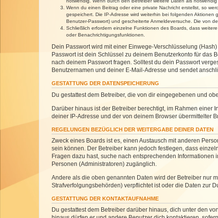
notwendig. Wenn durch den Betreiber weitere Daten als notwendig fe
Wenn du einen Beitrag oder eine private Nachricht erstellst, so we
gespeichert. Die IP-Adresse wird weiterhin bei folgenden Aktionen
Benutzer-Passwort) und gescheiterte Anmeldeversuche. Die von dein
Schließlich erfordern einzelne Funktionen des Boards, dass weite
oder Benachrichtigungsfunktionen.
Dein Passwort wird mit einer Einwege-Verschlüsselung (Hash) g
Passwort ist dein Schlüssel zu deinem Benutzerkonto für das Bo
nach deinem Passwort fragen. Solltest du dein Passwort verg
Benutzernamen und deiner E-Mail-Adresse und sendet anschlie
GESTATTUNG DER DATENSPEICHERUNG
Du gestattest dem Betreiber, die von dir eingegebenen und ob
Darüber hinaus ist der Betreiber berechtigt, im Rahmen einer
deiner IP-Adresse und der von deinem Browser übermittelter B
REGELUNGEN BEZÜGLICH DER WEITERGABE DEINER DATEN
Zweck eines Boards ist es, einen Austausch mit anderen Personen
sein können. Der Betreiber kann jedoch festlegen, dass einzeln
Fragen dazu hast, suche nach entsprechenden Informationen im 
Personen (Administratoren) zugänglich.
Andere als die oben genannten Daten wird der Betreiber nur mit
Strafverfolgungsbehörden) verpflichtet ist oder die Daten zur D
GESTATTUNG DER KONTAKTAUFNAHME
Du gestattest dem Betreiber darüber hinaus, dich unter den von
hinaus dürfen er und andere Benutzer dich kontaktieren, sofern