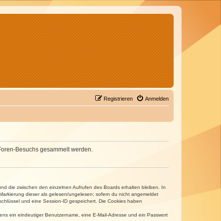
Registrieren
Anmelden
nes Foren-Besuchs gesammelt werden.
und die zwischen den einzelnen Aufrufen des Boards erhalten bleiben. In
r Markierung dieser als gelesen/ungelesen; sofern du nicht angemeldet
sschlüssel und eine Session-ID gespeichert. Die Cookies haben
estens ein eindeutiger Benutzername, eine E-Mail-Adresse und ein Passwort