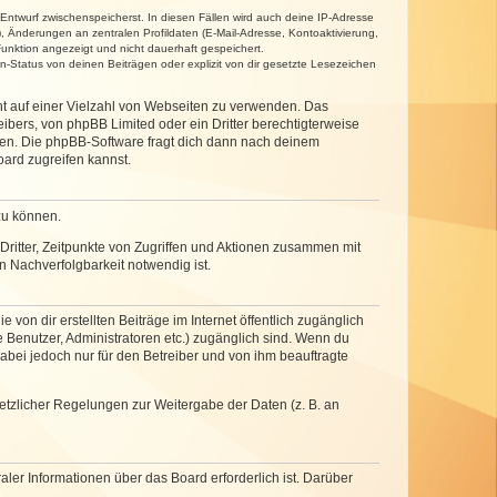
 Entwurf zwischenspeicherst. In diesen Fällen wird auch deine IP-Adresse
, Änderungen an zentralen Profildaten (E-Mail-Adresse, Kontoaktivierung,
unktion angezeigt und nicht dauerhaft gespeichert.
-Status von deinen Beiträgen oder explizit von dir gesetzte Lesezeichen
cht auf einer Vielzahl von Webseiten zu verwenden. Das
ibers, von phpBB Limited oder ein Dritter berechtigterweise
zen. Die phpBB-Software fragt dich dann nach deinem
ard zugreifen kannst.
zu können.
ritter, Zeitpunkte von Zugriffen und Aktionen zusammen mit
 Nachverfolgbarkeit notwendig ist.
von dir erstellten Beiträge im Internet öffentlich zugänglich
e Benutzer, Administratoren etc.) zugänglich sind. Wenn du
abei jedoch nur für den Betreiber und von ihm beauftragte
setzlicher Regelungen zur Weitergabe der Daten (z. B. an
ler Informationen über das Board erforderlich ist. Darüber