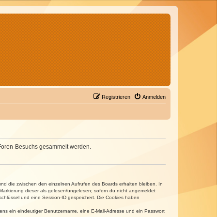
Registrieren
Anmelden
nes Foren-Besuchs gesammelt werden.
und die zwischen den einzelnen Aufrufen des Boards erhalten bleiben. In
r Markierung dieser als gelesen/ungelesen; sofern du nicht angemeldet
sschlüssel und eine Session-ID gespeichert. Die Cookies haben
estens ein eindeutiger Benutzername, eine E-Mail-Adresse und ein Passwort