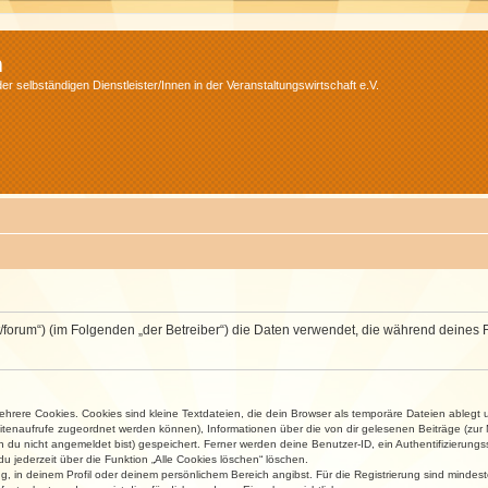
m
r selbständigen Dienstleister/Innen in der Veranstaltungswirtschaft e.V.
v.net/forum“) (im Folgenden „der Betreiber“) die Daten verwendet, die während dei
rere Cookies. Cookies sind kleine Textdateien, die dein Browser als temporäre Dateien ablegt 
 Seitenaufrufe zugeordnet werden können), Informationen über die von dir gelesenen Beiträge (zu
n du nicht angemeldet bist) gespeichert. Ferner werden deine Benutzer-ID, ein Authentifizierung
u jederzeit über die Funktion „Alle Cookies löschen“ löschen.
ng, in deinem Profil oder deinem persönlichem Bereich angibst. Für die Registrierung sind mind