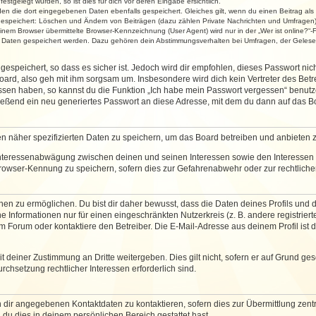
stgelegt wurden, so ist dies für dich vor deren Eingabe ersichtlich.
rden die dort eingegebenen Daten ebenfalls gespeichert. Gleiches gilt, wenn du einen Beitrag als
 gespeichert: Löschen und Ändern von Beiträgen (dazu zählen Private Nachrichten und Umfragen)
em Browser übermittelte Browser-Kennzeichnung (User Agent) wird nur in der „Wer ist online?“-F
re Daten gespeichert werden. Dazu gehören dein Abstimmungsverhalten bei Umfragen, der Gelesen
espeichert, so dass es sicher ist. Jedoch wird dir empfohlen, dieses Passwort ni
ard, also geh mit ihm sorgsam um. Insbesondere wird dich kein Vertreter des Betre
essen haben, so kannst du die Funktion „Ich habe mein Passwort vergessen“ benut
ßend ein neu generiertes Passwort an diese Adresse, mit dem du dann auf das Bo
en näher spezifizierten Daten zu speichern, um das Board betreiben und anbieten 
 Interessenabwägung zwischen deinen und seinen Interessen sowie den Interessen D
rowser-Kennung zu speichern, sofern dies zur Gefahrenabwehr oder zur rechtlichen
 zu ermöglichen. Du bist dir daher bewusst, dass die Daten deines Profils und die 
e Informationen nur für einen eingeschränkten Nutzerkreis (z. B. andere registriert
Forum oder kontaktiere den Betreiber. Die E-Mail-Adresse aus deinem Profil ist d
 deiner Zustimmung an Dritte weitergeben. Dies gilt nicht, sofern er auf Grund ge
urchsetzung rechtlicher Interessen erforderlich sind.
 dir angegebenen Kontaktdaten zu kontaktieren, sofern dies zur Übermittlung zentra
 du dies in deinem persönlichen Bereich gestattet hast.