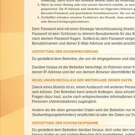
notwendig. Wenn durch den Betreiber weitere Daten als notwendig fe
Wenn du einen Beitrag oder eine private Nachricht erstellst, so we
gespeichert. Die IP-Adresse wird weiterhin bei folgenden Aktionen
Benutzer-Passwort) und gescheiterte Anmeldeversuche. Die von dein
Schließlich erfordern einzelne Funktionen des Boards, dass weite
oder Benachrichtigungsfunktionen.
Dein Passwort wird mit einer Einwege-Verschlüsselung (Hash) g
Passwort ist dein Schlüssel zu deinem Benutzerkonto für das Bo
nach deinem Passwort fragen. Solltest du dein Passwort verg
Benutzernamen und deiner E-Mail-Adresse und sendet anschlie
GESTATTUNG DER DATENSPEICHERUNG
Du gestattest dem Betreiber, die von dir eingegebenen und ob
Darüber hinaus ist der Betreiber berechtigt, im Rahmen einer
deiner IP-Adresse und der von deinem Browser übermittelter B
REGELUNGEN BEZÜGLICH DER WEITERGABE DEINER DATEN
Zweck eines Boards ist es, einen Austausch mit anderen Personen
sein können. Der Betreiber kann jedoch festlegen, dass einzeln
Fragen dazu hast, suche nach entsprechenden Informationen im 
Personen (Administratoren) zugänglich.
Andere als die oben genannten Daten wird der Betreiber nur mit
Strafverfolgungsbehörden) verpflichtet ist oder die Daten zur D
GESTATTUNG DER KONTAKTAUFNAHME
Du gestattest dem Betreiber darüber hinaus, dich unter den von
hinaus dürfen er und andere Benutzer dich kontaktieren, sofern