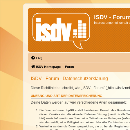
ISDV - Foru
Interessengemeinschaft de
FAQ
ISDV-Homepage
Foren
ISDV - Forum - Datenschutzerklärung
Diese Richtlinie beschreibt, wie „ISDV - Forum“ („https://isd
UMFANG UND ART DER DATENSPEICHERUNG
Deine Daten werden auf vier verschiedene Arten gesammelt:
Die Forensoftware phpBB erstellt bei deinem Besuch des Boards meh
diesen Cookies sind die aktuelle ID deiner Sitzung (damit dir alle
bist) sowie Informationen über deine Teilnahme an Umfragen (sofer
standardmäßig eine Gültigkeit von einem Jahr. Alle Cookies kannst d
Weiterhin werden die Daten gespeichert, die du bei der Registrieru