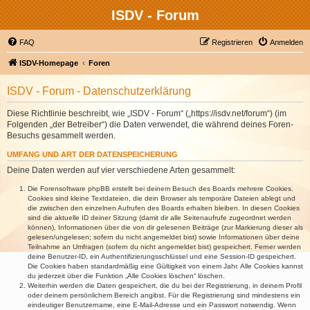
ISDV - Forum
FAQ
Registrieren
Anmelden
ISDV-Homepage
Foren
ISDV - Forum - Datenschutzerklärung
Diese Richtlinie beschreibt, wie „ISDV - Forum“ („https://isdv.net/forum“) (im
Folgenden „der Betreiber“) die Daten verwendet, die während deines Foren-
Besuchs gesammelt werden.
UMFANG UND ART DER DATENSPEICHERUNG
Deine Daten werden auf vier verschiedene Arten gesammelt:
Die Forensoftware phpBB erstellt bei deinem Besuch des Boards mehrere Cookies.
Cookies sind kleine Textdateien, die dein Browser als temporäre Dateien ablegt und
die zwischen den einzelnen Aufrufen des Boards erhalten bleiben. In diesen Cookies
sind die aktuelle ID deiner Sitzung (damit dir alle Seitenaufrufe zugeordnet werden
können), Informationen über die von dir gelesenen Beiträge (zur Markierung dieser als
gelesen/ungelesen; sofern du nicht angemeldet bist) sowie Informationen über deine
Teilnahme an Umfragen (sofern du nicht angemeldet bist) gespeichert. Ferner werden
deine Benutzer-ID, ein Authentifizierungsschlüssel und eine Session-ID gespeichert.
Die Cookies haben standardmäßig eine Gültigkeit von einem Jahr. Alle Cookies kannst
du jederzeit über die Funktion „Alle Cookies löschen“ löschen.
Weiterhin werden die Daten gespeichert, die du bei der Registrierung, in deinem Profil
oder deinem persönlichem Bereich angibst. Für die Registrierung sind mindestens ein
eindeutiger Benutzername, eine E-Mail-Adresse und ein Passwort notwendig. Wenn