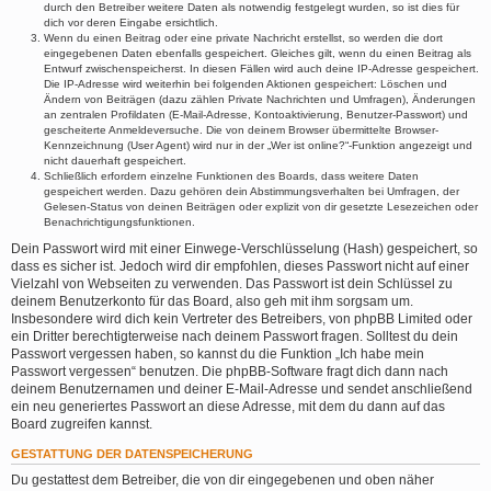
durch den Betreiber weitere Daten als notwendig festgelegt wurden, so ist dies für
dich vor deren Eingabe ersichtlich.
Wenn du einen Beitrag oder eine private Nachricht erstellst, so werden die dort
eingegebenen Daten ebenfalls gespeichert. Gleiches gilt, wenn du einen Beitrag als
Entwurf zwischenspeicherst. In diesen Fällen wird auch deine IP-Adresse gespeichert.
Die IP-Adresse wird weiterhin bei folgenden Aktionen gespeichert: Löschen und
Ändern von Beiträgen (dazu zählen Private Nachrichten und Umfragen), Änderungen
an zentralen Profildaten (E-Mail-Adresse, Kontoaktivierung, Benutzer-Passwort) und
gescheiterte Anmeldeversuche. Die von deinem Browser übermittelte Browser-
Kennzeichnung (User Agent) wird nur in der „Wer ist online?“-Funktion angezeigt und
nicht dauerhaft gespeichert.
Schließlich erfordern einzelne Funktionen des Boards, dass weitere Daten
gespeichert werden. Dazu gehören dein Abstimmungsverhalten bei Umfragen, der
Gelesen-Status von deinen Beiträgen oder explizit von dir gesetzte Lesezeichen oder
Benachrichtigungsfunktionen.
Dein Passwort wird mit einer Einwege-Verschlüsselung (Hash) gespeichert, so
dass es sicher ist. Jedoch wird dir empfohlen, dieses Passwort nicht auf einer
Vielzahl von Webseiten zu verwenden. Das Passwort ist dein Schlüssel zu
deinem Benutzerkonto für das Board, also geh mit ihm sorgsam um.
Insbesondere wird dich kein Vertreter des Betreibers, von phpBB Limited oder
ein Dritter berechtigterweise nach deinem Passwort fragen. Solltest du dein
Passwort vergessen haben, so kannst du die Funktion „Ich habe mein
Passwort vergessen“ benutzen. Die phpBB-Software fragt dich dann nach
deinem Benutzernamen und deiner E-Mail-Adresse und sendet anschließend
ein neu generiertes Passwort an diese Adresse, mit dem du dann auf das
Board zugreifen kannst.
GESTATTUNG DER DATENSPEICHERUNG
Du gestattest dem Betreiber, die von dir eingegebenen und oben näher