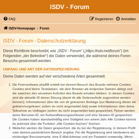
ISDV - Forum
FAQ
Registrieren
Anmelden
ISDV-Homepage
Foren
ISDV - Forum - Datenschutzerklärung
Diese Richtlinie beschreibt, wie „ISDV - Forum“ („https://isdv.net/forum“) (im
Folgenden „der Betreiber“) die Daten verwendet, die während deines Foren-
Besuchs gesammelt werden.
UMFANG UND ART DER DATENSPEICHERUNG
Deine Daten werden auf vier verschiedene Arten gesammelt:
Die Forensoftware phpBB erstellt bei deinem Besuch des Boards mehrere Cookies.
Cookies sind kleine Textdateien, die dein Browser als temporäre Dateien ablegt und
die zwischen den einzelnen Aufrufen des Boards erhalten bleiben. In diesen Cookies
sind die aktuelle ID deiner Sitzung (damit dir alle Seitenaufrufe zugeordnet werden
können), Informationen über die von dir gelesenen Beiträge (zur Markierung dieser als
gelesen/ungelesen; sofern du nicht angemeldet bist) sowie Informationen über deine
Teilnahme an Umfragen (sofern du nicht angemeldet bist) gespeichert. Ferner werden
deine Benutzer-ID, ein Authentifizierungsschlüssel und eine Session-ID gespeichert.
Die Cookies haben standardmäßig eine Gültigkeit von einem Jahr. Alle Cookies kannst
du jederzeit über die Funktion „Alle Cookies löschen“ löschen.
Weiterhin werden die Daten gespeichert, die du bei der Registrierung, in deinem Profil
oder deinem persönlichem Bereich angibst. Für die Registrierung sind mindestens ein
eindeutiger Benutzername, eine E-Mail-Adresse und ein Passwort notwendig. Wenn