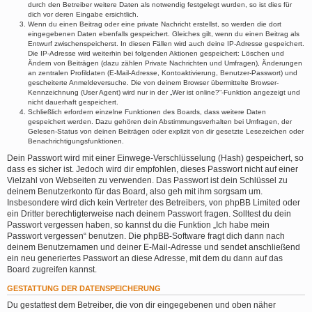
durch den Betreiber weitere Daten als notwendig festgelegt wurden, so ist dies für
dich vor deren Eingabe ersichtlich.
Wenn du einen Beitrag oder eine private Nachricht erstellst, so werden die dort
eingegebenen Daten ebenfalls gespeichert. Gleiches gilt, wenn du einen Beitrag als
Entwurf zwischenspeicherst. In diesen Fällen wird auch deine IP-Adresse gespeichert.
Die IP-Adresse wird weiterhin bei folgenden Aktionen gespeichert: Löschen und
Ändern von Beiträgen (dazu zählen Private Nachrichten und Umfragen), Änderungen
an zentralen Profildaten (E-Mail-Adresse, Kontoaktivierung, Benutzer-Passwort) und
gescheiterte Anmeldeversuche. Die von deinem Browser übermittelte Browser-
Kennzeichnung (User Agent) wird nur in der „Wer ist online?“-Funktion angezeigt und
nicht dauerhaft gespeichert.
Schließlich erfordern einzelne Funktionen des Boards, dass weitere Daten
gespeichert werden. Dazu gehören dein Abstimmungsverhalten bei Umfragen, der
Gelesen-Status von deinen Beiträgen oder explizit von dir gesetzte Lesezeichen oder
Benachrichtigungsfunktionen.
Dein Passwort wird mit einer Einwege-Verschlüsselung (Hash) gespeichert, so
dass es sicher ist. Jedoch wird dir empfohlen, dieses Passwort nicht auf einer
Vielzahl von Webseiten zu verwenden. Das Passwort ist dein Schlüssel zu
deinem Benutzerkonto für das Board, also geh mit ihm sorgsam um.
Insbesondere wird dich kein Vertreter des Betreibers, von phpBB Limited oder
ein Dritter berechtigterweise nach deinem Passwort fragen. Solltest du dein
Passwort vergessen haben, so kannst du die Funktion „Ich habe mein
Passwort vergessen“ benutzen. Die phpBB-Software fragt dich dann nach
deinem Benutzernamen und deiner E-Mail-Adresse und sendet anschließend
ein neu generiertes Passwort an diese Adresse, mit dem du dann auf das
Board zugreifen kannst.
GESTATTUNG DER DATENSPEICHERUNG
Du gestattest dem Betreiber, die von dir eingegebenen und oben näher