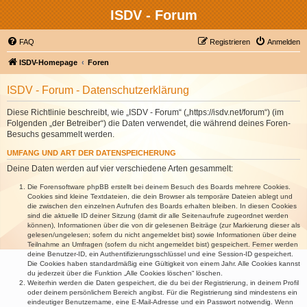
ISDV - Forum
FAQ
Registrieren
Anmelden
ISDV-Homepage
Foren
ISDV - Forum - Datenschutzerklärung
Diese Richtlinie beschreibt, wie „ISDV - Forum“ („https://isdv.net/forum“) (im
Folgenden „der Betreiber“) die Daten verwendet, die während deines Foren-
Besuchs gesammelt werden.
UMFANG UND ART DER DATENSPEICHERUNG
Deine Daten werden auf vier verschiedene Arten gesammelt:
Die Forensoftware phpBB erstellt bei deinem Besuch des Boards mehrere Cookies.
Cookies sind kleine Textdateien, die dein Browser als temporäre Dateien ablegt und
die zwischen den einzelnen Aufrufen des Boards erhalten bleiben. In diesen Cookies
sind die aktuelle ID deiner Sitzung (damit dir alle Seitenaufrufe zugeordnet werden
können), Informationen über die von dir gelesenen Beiträge (zur Markierung dieser als
gelesen/ungelesen; sofern du nicht angemeldet bist) sowie Informationen über deine
Teilnahme an Umfragen (sofern du nicht angemeldet bist) gespeichert. Ferner werden
deine Benutzer-ID, ein Authentifizierungsschlüssel und eine Session-ID gespeichert.
Die Cookies haben standardmäßig eine Gültigkeit von einem Jahr. Alle Cookies kannst
du jederzeit über die Funktion „Alle Cookies löschen“ löschen.
Weiterhin werden die Daten gespeichert, die du bei der Registrierung, in deinem Profil
oder deinem persönlichem Bereich angibst. Für die Registrierung sind mindestens ein
eindeutiger Benutzername, eine E-Mail-Adresse und ein Passwort notwendig. Wenn