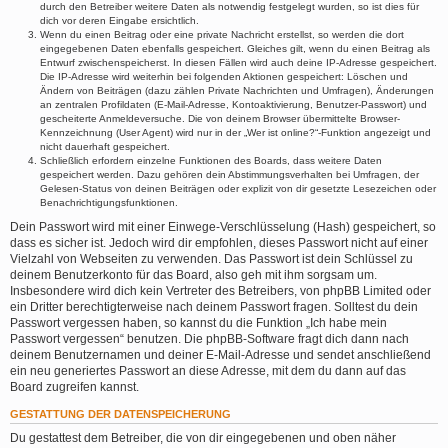
durch den Betreiber weitere Daten als notwendig festgelegt wurden, so ist dies für
dich vor deren Eingabe ersichtlich.
Wenn du einen Beitrag oder eine private Nachricht erstellst, so werden die dort
eingegebenen Daten ebenfalls gespeichert. Gleiches gilt, wenn du einen Beitrag als
Entwurf zwischenspeicherst. In diesen Fällen wird auch deine IP-Adresse gespeichert.
Die IP-Adresse wird weiterhin bei folgenden Aktionen gespeichert: Löschen und
Ändern von Beiträgen (dazu zählen Private Nachrichten und Umfragen), Änderungen
an zentralen Profildaten (E-Mail-Adresse, Kontoaktivierung, Benutzer-Passwort) und
gescheiterte Anmeldeversuche. Die von deinem Browser übermittelte Browser-
Kennzeichnung (User Agent) wird nur in der „Wer ist online?“-Funktion angezeigt und
nicht dauerhaft gespeichert.
Schließlich erfordern einzelne Funktionen des Boards, dass weitere Daten
gespeichert werden. Dazu gehören dein Abstimmungsverhalten bei Umfragen, der
Gelesen-Status von deinen Beiträgen oder explizit von dir gesetzte Lesezeichen oder
Benachrichtigungsfunktionen.
Dein Passwort wird mit einer Einwege-Verschlüsselung (Hash) gespeichert, so
dass es sicher ist. Jedoch wird dir empfohlen, dieses Passwort nicht auf einer
Vielzahl von Webseiten zu verwenden. Das Passwort ist dein Schlüssel zu
deinem Benutzerkonto für das Board, also geh mit ihm sorgsam um.
Insbesondere wird dich kein Vertreter des Betreibers, von phpBB Limited oder
ein Dritter berechtigterweise nach deinem Passwort fragen. Solltest du dein
Passwort vergessen haben, so kannst du die Funktion „Ich habe mein
Passwort vergessen“ benutzen. Die phpBB-Software fragt dich dann nach
deinem Benutzernamen und deiner E-Mail-Adresse und sendet anschließend
ein neu generiertes Passwort an diese Adresse, mit dem du dann auf das
Board zugreifen kannst.
GESTATTUNG DER DATENSPEICHERUNG
Du gestattest dem Betreiber, die von dir eingegebenen und oben näher