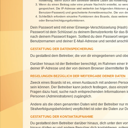
notwendig. Wenn durch den Betreiber weitere Daten als notwendig fe
Wenn du einen Beitrag oder eine private Nachricht erstellst, so we
gespeichert. Die IP-Adresse wird weiterhin bei folgenden Aktionen
Benutzer-Passwort) und gescheiterte Anmeldeversuche. Die von dein
Schließlich erfordern einzelne Funktionen des Boards, dass weite
oder Benachrichtigungsfunktionen.
Dein Passwort wird mit einer Einwege-Verschlüsselung (Hash) g
Passwort ist dein Schlüssel zu deinem Benutzerkonto für das Bo
nach deinem Passwort fragen. Solltest du dein Passwort verg
Benutzernamen und deiner E-Mail-Adresse und sendet anschlie
GESTATTUNG DER DATENSPEICHERUNG
Du gestattest dem Betreiber, die von dir eingegebenen und ob
Darüber hinaus ist der Betreiber berechtigt, im Rahmen einer
deiner IP-Adresse und der von deinem Browser übermittelter B
REGELUNGEN BEZÜGLICH DER WEITERGABE DEINER DATEN
Zweck eines Boards ist es, einen Austausch mit anderen Personen
sein können. Der Betreiber kann jedoch festlegen, dass einzeln
Fragen dazu hast, suche nach entsprechenden Informationen im 
Personen (Administratoren) zugänglich.
Andere als die oben genannten Daten wird der Betreiber nur mit
Strafverfolgungsbehörden) verpflichtet ist oder die Daten zur D
GESTATTUNG DER KONTAKTAUFNAHME
Du gestattest dem Betreiber darüber hinaus, dich unter den von
hinaus dürfen er und andere Benutzer dich kontaktieren, sofern