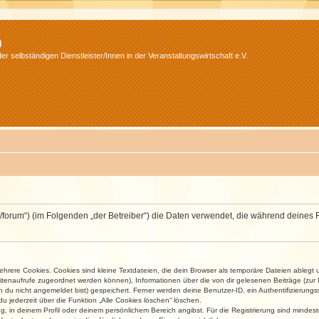
m
r selbständigen Dienstleister/Innen in der Veranstaltungswirtschaft e.V.
v.net/forum“) (im Folgenden „der Betreiber“) die Daten verwendet, die während dei
rere Cookies. Cookies sind kleine Textdateien, die dein Browser als temporäre Dateien ablegt 
 Seitenaufrufe zugeordnet werden können), Informationen über die von dir gelesenen Beiträge (zu
n du nicht angemeldet bist) gespeichert. Ferner werden deine Benutzer-ID, ein Authentifizierung
u jederzeit über die Funktion „Alle Cookies löschen“ löschen.
ng, in deinem Profil oder deinem persönlichem Bereich angibst. Für die Registrierung sind mind