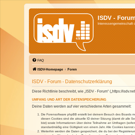
ISDV - Foru
Interessengemeinschaft de
FAQ
ISDV-Homepage
Foren
ISDV - Forum - Datenschutzerklärung
Diese Richtlinie beschreibt, wie „ISDV - Forum“ („https://isd
UMFANG UND ART DER DATENSPEICHERUNG
Deine Daten werden auf vier verschiedene Arten gesammelt:
Die Forensoftware phpBB erstellt bei deinem Besuch des Boards meh
diesen Cookies sind die aktuelle ID deiner Sitzung (damit dir alle
bist) sowie Informationen über deine Teilnahme an Umfragen (sofer
standardmäßig eine Gültigkeit von einem Jahr. Alle Cookies kannst d
Weiterhin werden die Daten gespeichert, die du bei der Registrieru