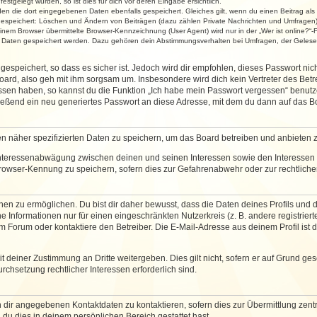
stgelegt wurden, so ist dies für dich vor deren Eingabe ersichtlich.
rden die dort eingegebenen Daten ebenfalls gespeichert. Gleiches gilt, wenn du einen Beitrag als
 gespeichert: Löschen und Ändern von Beiträgen (dazu zählen Private Nachrichten und Umfragen)
em Browser übermittelte Browser-Kennzeichnung (User Agent) wird nur in der „Wer ist online?“-F
re Daten gespeichert werden. Dazu gehören dein Abstimmungsverhalten bei Umfragen, der Gelesen
espeichert, so dass es sicher ist. Jedoch wird dir empfohlen, dieses Passwort ni
ard, also geh mit ihm sorgsam um. Insbesondere wird dich kein Vertreter des Betre
essen haben, so kannst du die Funktion „Ich habe mein Passwort vergessen“ benut
ßend ein neu generiertes Passwort an diese Adresse, mit dem du dann auf das Bo
en näher spezifizierten Daten zu speichern, um das Board betreiben und anbieten 
 Interessenabwägung zwischen deinen und seinen Interessen sowie den Interessen D
rowser-Kennung zu speichern, sofern dies zur Gefahrenabwehr oder zur rechtlichen
 zu ermöglichen. Du bist dir daher bewusst, dass die Daten deines Profils und die 
e Informationen nur für einen eingeschränkten Nutzerkreis (z. B. andere registriert
Forum oder kontaktiere den Betreiber. Die E-Mail-Adresse aus deinem Profil ist d
 deiner Zustimmung an Dritte weitergeben. Dies gilt nicht, sofern er auf Grund ge
urchsetzung rechtlicher Interessen erforderlich sind.
 dir angegebenen Kontaktdaten zu kontaktieren, sofern dies zur Übermittlung zentra
 du dies in deinem persönlichen Bereich gestattet hast.