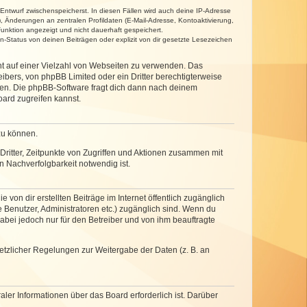
 Entwurf zwischenspeicherst. In diesen Fällen wird auch deine IP-Adresse
, Änderungen an zentralen Profildaten (E-Mail-Adresse, Kontoaktivierung,
unktion angezeigt und nicht dauerhaft gespeichert.
-Status von deinen Beiträgen oder explizit von dir gesetzte Lesezeichen
cht auf einer Vielzahl von Webseiten zu verwenden. Das
ibers, von phpBB Limited oder ein Dritter berechtigterweise
zen. Die phpBB-Software fragt dich dann nach deinem
ard zugreifen kannst.
zu können.
ritter, Zeitpunkte von Zugriffen und Aktionen zusammen mit
 Nachverfolgbarkeit notwendig ist.
von dir erstellten Beiträge im Internet öffentlich zugänglich
e Benutzer, Administratoren etc.) zugänglich sind. Wenn du
abei jedoch nur für den Betreiber und von ihm beauftragte
setzlicher Regelungen zur Weitergabe der Daten (z. B. an
ler Informationen über das Board erforderlich ist. Darüber