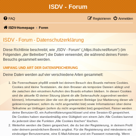
ISDV - Forum
FAQ
Registrieren
Anmelden
ISDV-Homepage
Foren
ISDV - Forum - Datenschutzerklärung
Diese Richtlinie beschreibt, wie „ISDV - Forum“ („https://isdv.net/forum“) (im
Folgenden „der Betreiber“) die Daten verwendet, die während deines Foren-
Besuchs gesammelt werden.
UMFANG UND ART DER DATENSPEICHERUNG
Deine Daten werden auf vier verschiedene Arten gesammelt:
Die Forensoftware phpBB erstellt bei deinem Besuch des Boards mehrere Cookies.
Cookies sind kleine Textdateien, die dein Browser als temporäre Dateien ablegt und
die zwischen den einzelnen Aufrufen des Boards erhalten bleiben. In diesen Cookies
sind die aktuelle ID deiner Sitzung (damit dir alle Seitenaufrufe zugeordnet werden
können), Informationen über die von dir gelesenen Beiträge (zur Markierung dieser als
gelesen/ungelesen; sofern du nicht angemeldet bist) sowie Informationen über deine
Teilnahme an Umfragen (sofern du nicht angemeldet bist) gespeichert. Ferner werden
deine Benutzer-ID, ein Authentifizierungsschlüssel und eine Session-ID gespeichert.
Die Cookies haben standardmäßig eine Gültigkeit von einem Jahr. Alle Cookies kannst
du jederzeit über die Funktion „Alle Cookies löschen“ löschen.
Weiterhin werden die Daten gespeichert, die du bei der Registrierung, in deinem Profil
oder deinem persönlichem Bereich angibst. Für die Registrierung sind mindestens ein
eindeutiger Benutzername, eine E-Mail-Adresse und ein Passwort notwendig. Wenn