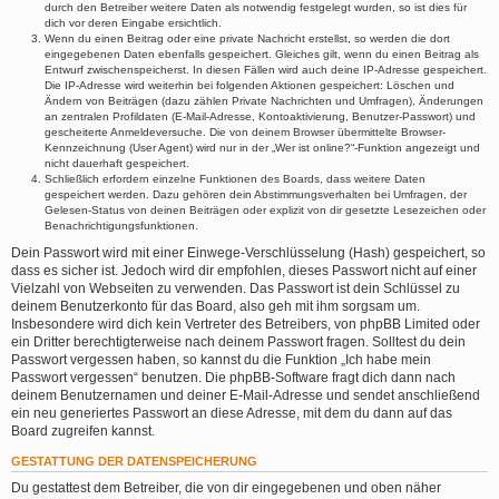
durch den Betreiber weitere Daten als notwendig festgelegt wurden, so ist dies für
dich vor deren Eingabe ersichtlich.
Wenn du einen Beitrag oder eine private Nachricht erstellst, so werden die dort
eingegebenen Daten ebenfalls gespeichert. Gleiches gilt, wenn du einen Beitrag als
Entwurf zwischenspeicherst. In diesen Fällen wird auch deine IP-Adresse gespeichert.
Die IP-Adresse wird weiterhin bei folgenden Aktionen gespeichert: Löschen und
Ändern von Beiträgen (dazu zählen Private Nachrichten und Umfragen), Änderungen
an zentralen Profildaten (E-Mail-Adresse, Kontoaktivierung, Benutzer-Passwort) und
gescheiterte Anmeldeversuche. Die von deinem Browser übermittelte Browser-
Kennzeichnung (User Agent) wird nur in der „Wer ist online?“-Funktion angezeigt und
nicht dauerhaft gespeichert.
Schließlich erfordern einzelne Funktionen des Boards, dass weitere Daten
gespeichert werden. Dazu gehören dein Abstimmungsverhalten bei Umfragen, der
Gelesen-Status von deinen Beiträgen oder explizit von dir gesetzte Lesezeichen oder
Benachrichtigungsfunktionen.
Dein Passwort wird mit einer Einwege-Verschlüsselung (Hash) gespeichert, so
dass es sicher ist. Jedoch wird dir empfohlen, dieses Passwort nicht auf einer
Vielzahl von Webseiten zu verwenden. Das Passwort ist dein Schlüssel zu
deinem Benutzerkonto für das Board, also geh mit ihm sorgsam um.
Insbesondere wird dich kein Vertreter des Betreibers, von phpBB Limited oder
ein Dritter berechtigterweise nach deinem Passwort fragen. Solltest du dein
Passwort vergessen haben, so kannst du die Funktion „Ich habe mein
Passwort vergessen“ benutzen. Die phpBB-Software fragt dich dann nach
deinem Benutzernamen und deiner E-Mail-Adresse und sendet anschließend
ein neu generiertes Passwort an diese Adresse, mit dem du dann auf das
Board zugreifen kannst.
GESTATTUNG DER DATENSPEICHERUNG
Du gestattest dem Betreiber, die von dir eingegebenen und oben näher