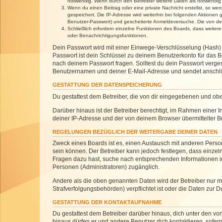
notwendig. Wenn durch den Betreiber weitere Daten als notwendig fe
Wenn du einen Beitrag oder eine private Nachricht erstellst, so we
gespeichert. Die IP-Adresse wird weiterhin bei folgenden Aktionen
Benutzer-Passwort) und gescheiterte Anmeldeversuche. Die von dein
Schließlich erfordern einzelne Funktionen des Boards, dass weite
oder Benachrichtigungsfunktionen.
Dein Passwort wird mit einer Einwege-Verschlüsselung (Hash) g
Passwort ist dein Schlüssel zu deinem Benutzerkonto für das Bo
nach deinem Passwort fragen. Solltest du dein Passwort verg
Benutzernamen und deiner E-Mail-Adresse und sendet anschlie
GESTATTUNG DER DATENSPEICHERUNG
Du gestattest dem Betreiber, die von dir eingegebenen und ob
Darüber hinaus ist der Betreiber berechtigt, im Rahmen einer
deiner IP-Adresse und der von deinem Browser übermittelter B
REGELUNGEN BEZÜGLICH DER WEITERGABE DEINER DATEN
Zweck eines Boards ist es, einen Austausch mit anderen Personen
sein können. Der Betreiber kann jedoch festlegen, dass einzeln
Fragen dazu hast, suche nach entsprechenden Informationen im 
Personen (Administratoren) zugänglich.
Andere als die oben genannten Daten wird der Betreiber nur mit
Strafverfolgungsbehörden) verpflichtet ist oder die Daten zur D
GESTATTUNG DER KONTAKTAUFNAHME
Du gestattest dem Betreiber darüber hinaus, dich unter den von
hinaus dürfen er und andere Benutzer dich kontaktieren, sofern