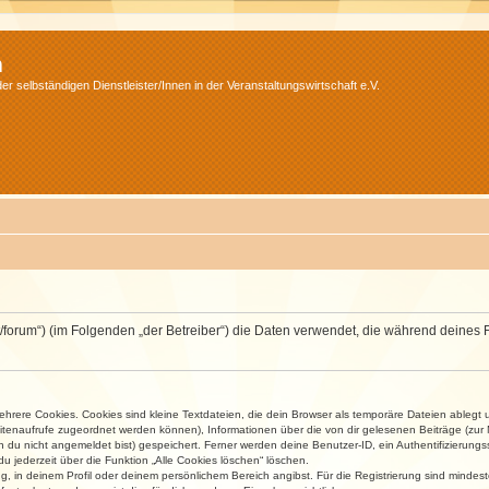
m
r selbständigen Dienstleister/Innen in der Veranstaltungswirtschaft e.V.
v.net/forum“) (im Folgenden „der Betreiber“) die Daten verwendet, die während dei
rere Cookies. Cookies sind kleine Textdateien, die dein Browser als temporäre Dateien ablegt 
 Seitenaufrufe zugeordnet werden können), Informationen über die von dir gelesenen Beiträge (zu
n du nicht angemeldet bist) gespeichert. Ferner werden deine Benutzer-ID, ein Authentifizierung
u jederzeit über die Funktion „Alle Cookies löschen“ löschen.
ng, in deinem Profil oder deinem persönlichem Bereich angibst. Für die Registrierung sind mind