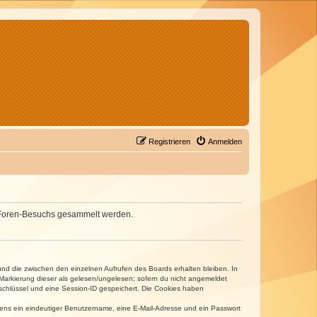
Registrieren
Anmelden
nes Foren-Besuchs gesammelt werden.
und die zwischen den einzelnen Aufrufen des Boards erhalten bleiben. In
r Markierung dieser als gelesen/ungelesen; sofern du nicht angemeldet
sschlüssel und eine Session-ID gespeichert. Die Cookies haben
estens ein eindeutiger Benutzername, eine E-Mail-Adresse und ein Passwort