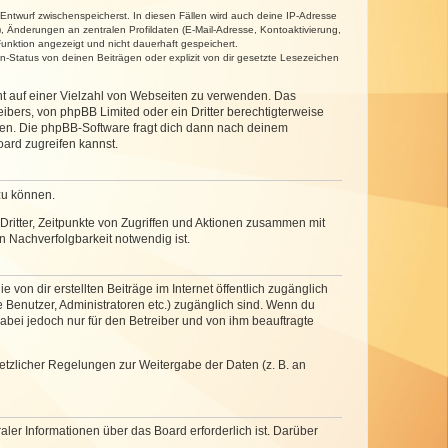
 Entwurf zwischenspeicherst. In diesen Fällen wird auch deine IP-Adresse
, Änderungen an zentralen Profildaten (E-Mail-Adresse, Kontoaktivierung,
unktion angezeigt und nicht dauerhaft gespeichert.
-Status von deinen Beiträgen oder explizit von dir gesetzte Lesezeichen
cht auf einer Vielzahl von Webseiten zu verwenden. Das
ibers, von phpBB Limited oder ein Dritter berechtigterweise
zen. Die phpBB-Software fragt dich dann nach deinem
ard zugreifen kannst.
zu können.
ritter, Zeitpunkte von Zugriffen und Aktionen zusammen mit
 Nachverfolgbarkeit notwendig ist.
von dir erstellten Beiträge im Internet öffentlich zugänglich
e Benutzer, Administratoren etc.) zugänglich sind. Wenn du
abei jedoch nur für den Betreiber und von ihm beauftragte
setzlicher Regelungen zur Weitergabe der Daten (z. B. an
ler Informationen über das Board erforderlich ist. Darüber