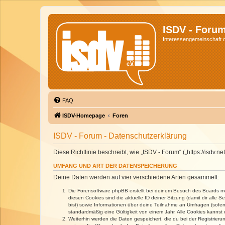
ISDV - Foru
Interessengemeinschaft de
FAQ
ISDV-Homepage
Foren
ISDV - Forum - Datenschutzerklärung
Diese Richtlinie beschreibt, wie „ISDV - Forum“ („https://isd
UMFANG UND ART DER DATENSPEICHERUNG
Deine Daten werden auf vier verschiedene Arten gesammelt:
Die Forensoftware phpBB erstellt bei deinem Besuch des Boards meh
diesen Cookies sind die aktuelle ID deiner Sitzung (damit dir alle
bist) sowie Informationen über deine Teilnahme an Umfragen (sofer
standardmäßig eine Gültigkeit von einem Jahr. Alle Cookies kannst d
Weiterhin werden die Daten gespeichert, die du bei der Registrieru