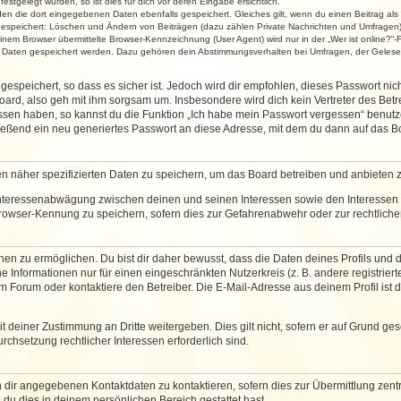
stgelegt wurden, so ist dies für dich vor deren Eingabe ersichtlich.
rden die dort eingegebenen Daten ebenfalls gespeichert. Gleiches gilt, wenn du einen Beitrag als
 gespeichert: Löschen und Ändern von Beiträgen (dazu zählen Private Nachrichten und Umfragen)
em Browser übermittelte Browser-Kennzeichnung (User Agent) wird nur in der „Wer ist online?“-F
re Daten gespeichert werden. Dazu gehören dein Abstimmungsverhalten bei Umfragen, der Gelesen
espeichert, so dass es sicher ist. Jedoch wird dir empfohlen, dieses Passwort ni
ard, also geh mit ihm sorgsam um. Insbesondere wird dich kein Vertreter des Betre
essen haben, so kannst du die Funktion „Ich habe mein Passwort vergessen“ benut
ßend ein neu generiertes Passwort an diese Adresse, mit dem du dann auf das Bo
en näher spezifizierten Daten zu speichern, um das Board betreiben und anbieten 
 Interessenabwägung zwischen deinen und seinen Interessen sowie den Interessen D
rowser-Kennung zu speichern, sofern dies zur Gefahrenabwehr oder zur rechtlichen
 zu ermöglichen. Du bist dir daher bewusst, dass die Daten deines Profils und die 
e Informationen nur für einen eingeschränkten Nutzerkreis (z. B. andere registriert
Forum oder kontaktiere den Betreiber. Die E-Mail-Adresse aus deinem Profil ist d
 deiner Zustimmung an Dritte weitergeben. Dies gilt nicht, sofern er auf Grund ge
urchsetzung rechtlicher Interessen erforderlich sind.
 dir angegebenen Kontaktdaten zu kontaktieren, sofern dies zur Übermittlung zentra
 du dies in deinem persönlichen Bereich gestattet hast.