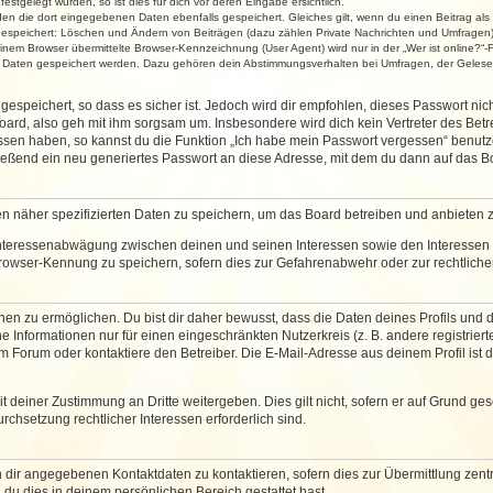
stgelegt wurden, so ist dies für dich vor deren Eingabe ersichtlich.
rden die dort eingegebenen Daten ebenfalls gespeichert. Gleiches gilt, wenn du einen Beitrag als
 gespeichert: Löschen und Ändern von Beiträgen (dazu zählen Private Nachrichten und Umfragen)
em Browser übermittelte Browser-Kennzeichnung (User Agent) wird nur in der „Wer ist online?“-F
re Daten gespeichert werden. Dazu gehören dein Abstimmungsverhalten bei Umfragen, der Gelesen
espeichert, so dass es sicher ist. Jedoch wird dir empfohlen, dieses Passwort ni
ard, also geh mit ihm sorgsam um. Insbesondere wird dich kein Vertreter des Betre
essen haben, so kannst du die Funktion „Ich habe mein Passwort vergessen“ benut
ßend ein neu generiertes Passwort an diese Adresse, mit dem du dann auf das Bo
en näher spezifizierten Daten zu speichern, um das Board betreiben und anbieten 
 Interessenabwägung zwischen deinen und seinen Interessen sowie den Interessen D
rowser-Kennung zu speichern, sofern dies zur Gefahrenabwehr oder zur rechtlichen
 zu ermöglichen. Du bist dir daher bewusst, dass die Daten deines Profils und die 
e Informationen nur für einen eingeschränkten Nutzerkreis (z. B. andere registriert
Forum oder kontaktiere den Betreiber. Die E-Mail-Adresse aus deinem Profil ist d
 deiner Zustimmung an Dritte weitergeben. Dies gilt nicht, sofern er auf Grund ge
urchsetzung rechtlicher Interessen erforderlich sind.
 dir angegebenen Kontaktdaten zu kontaktieren, sofern dies zur Übermittlung zentra
 du dies in deinem persönlichen Bereich gestattet hast.