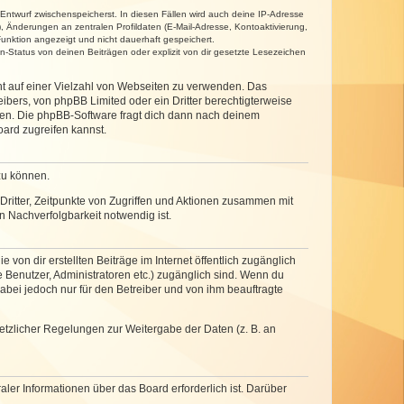
 Entwurf zwischenspeicherst. In diesen Fällen wird auch deine IP-Adresse
, Änderungen an zentralen Profildaten (E-Mail-Adresse, Kontoaktivierung,
unktion angezeigt und nicht dauerhaft gespeichert.
-Status von deinen Beiträgen oder explizit von dir gesetzte Lesezeichen
cht auf einer Vielzahl von Webseiten zu verwenden. Das
ibers, von phpBB Limited oder ein Dritter berechtigterweise
zen. Die phpBB-Software fragt dich dann nach deinem
ard zugreifen kannst.
zu können.
ritter, Zeitpunkte von Zugriffen und Aktionen zusammen mit
 Nachverfolgbarkeit notwendig ist.
von dir erstellten Beiträge im Internet öffentlich zugänglich
e Benutzer, Administratoren etc.) zugänglich sind. Wenn du
abei jedoch nur für den Betreiber und von ihm beauftragte
setzlicher Regelungen zur Weitergabe der Daten (z. B. an
ler Informationen über das Board erforderlich ist. Darüber