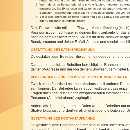
notwendig. Wenn durch den Betreiber weitere Daten als notwendig fe
Wenn du einen Beitrag oder eine private Nachricht erstellst, so we
gespeichert. Die IP-Adresse wird weiterhin bei folgenden Aktionen
Benutzer-Passwort) und gescheiterte Anmeldeversuche. Die von dein
Schließlich erfordern einzelne Funktionen des Boards, dass weite
oder Benachrichtigungsfunktionen.
Dein Passwort wird mit einer Einwege-Verschlüsselung (Hash) g
Passwort ist dein Schlüssel zu deinem Benutzerkonto für das Bo
nach deinem Passwort fragen. Solltest du dein Passwort verg
Benutzernamen und deiner E-Mail-Adresse und sendet anschlie
GESTATTUNG DER DATENSPEICHERUNG
Du gestattest dem Betreiber, die von dir eingegebenen und ob
Darüber hinaus ist der Betreiber berechtigt, im Rahmen einer
deiner IP-Adresse und der von deinem Browser übermittelter B
REGELUNGEN BEZÜGLICH DER WEITERGABE DEINER DATEN
Zweck eines Boards ist es, einen Austausch mit anderen Personen
sein können. Der Betreiber kann jedoch festlegen, dass einzeln
Fragen dazu hast, suche nach entsprechenden Informationen im 
Personen (Administratoren) zugänglich.
Andere als die oben genannten Daten wird der Betreiber nur mit
Strafverfolgungsbehörden) verpflichtet ist oder die Daten zur D
GESTATTUNG DER KONTAKTAUFNAHME
Du gestattest dem Betreiber darüber hinaus, dich unter den von
hinaus dürfen er und andere Benutzer dich kontaktieren, sofern