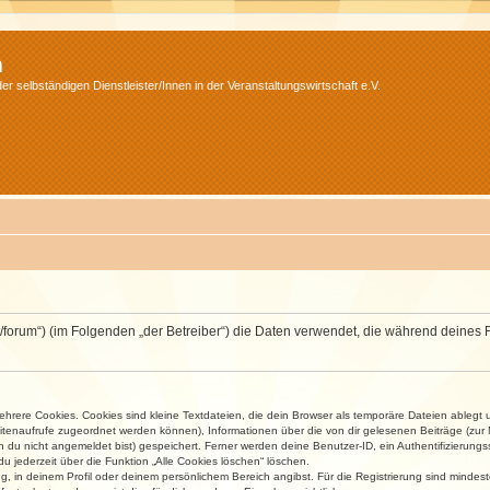
m
r selbständigen Dienstleister/Innen in der Veranstaltungswirtschaft e.V.
v.net/forum“) (im Folgenden „der Betreiber“) die Daten verwendet, die während dei
rere Cookies. Cookies sind kleine Textdateien, die dein Browser als temporäre Dateien ablegt 
 Seitenaufrufe zugeordnet werden können), Informationen über die von dir gelesenen Beiträge (zu
n du nicht angemeldet bist) gespeichert. Ferner werden deine Benutzer-ID, ein Authentifizierung
u jederzeit über die Funktion „Alle Cookies löschen“ löschen.
ng, in deinem Profil oder deinem persönlichem Bereich angibst. Für die Registrierung sind mind