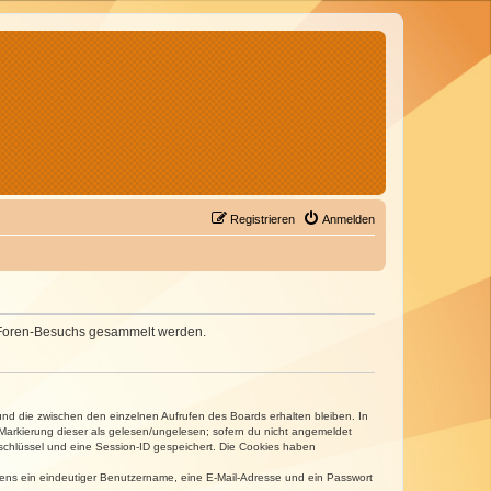
Registrieren
Anmelden
nes Foren-Besuchs gesammelt werden.
und die zwischen den einzelnen Aufrufen des Boards erhalten bleiben. In
r Markierung dieser als gelesen/ungelesen; sofern du nicht angemeldet
sschlüssel und eine Session-ID gespeichert. Die Cookies haben
estens ein eindeutiger Benutzername, eine E-Mail-Adresse und ein Passwort