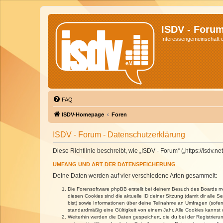
ISDV - Foru
Interessengemeinschaft de
FAQ
ISDV-Homepage
Foren
ISDV - Forum - Datenschutzerklärung
Diese Richtlinie beschreibt, wie „ISDV - Forum“ („https://isd
UMFANG UND ART DER DATENSPEICHERUNG
Deine Daten werden auf vier verschiedene Arten gesammelt:
Die Forensoftware phpBB erstellt bei deinem Besuch des Boards meh
diesen Cookies sind die aktuelle ID deiner Sitzung (damit dir alle
bist) sowie Informationen über deine Teilnahme an Umfragen (sofer
standardmäßig eine Gültigkeit von einem Jahr. Alle Cookies kannst d
Weiterhin werden die Daten gespeichert, die du bei der Registrieru