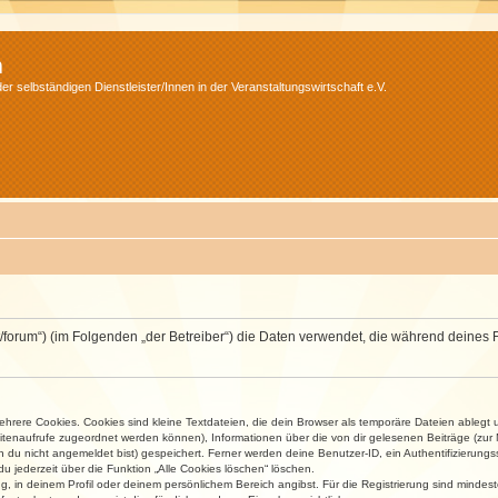
m
r selbständigen Dienstleister/Innen in der Veranstaltungswirtschaft e.V.
v.net/forum“) (im Folgenden „der Betreiber“) die Daten verwendet, die während dei
rere Cookies. Cookies sind kleine Textdateien, die dein Browser als temporäre Dateien ablegt 
 Seitenaufrufe zugeordnet werden können), Informationen über die von dir gelesenen Beiträge (zu
n du nicht angemeldet bist) gespeichert. Ferner werden deine Benutzer-ID, ein Authentifizierung
u jederzeit über die Funktion „Alle Cookies löschen“ löschen.
ng, in deinem Profil oder deinem persönlichem Bereich angibst. Für die Registrierung sind mind