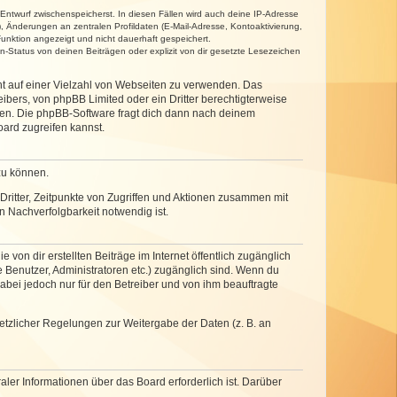
 Entwurf zwischenspeicherst. In diesen Fällen wird auch deine IP-Adresse
, Änderungen an zentralen Profildaten (E-Mail-Adresse, Kontoaktivierung,
unktion angezeigt und nicht dauerhaft gespeichert.
-Status von deinen Beiträgen oder explizit von dir gesetzte Lesezeichen
cht auf einer Vielzahl von Webseiten zu verwenden. Das
ibers, von phpBB Limited oder ein Dritter berechtigterweise
zen. Die phpBB-Software fragt dich dann nach deinem
ard zugreifen kannst.
zu können.
ritter, Zeitpunkte von Zugriffen und Aktionen zusammen mit
 Nachverfolgbarkeit notwendig ist.
von dir erstellten Beiträge im Internet öffentlich zugänglich
e Benutzer, Administratoren etc.) zugänglich sind. Wenn du
abei jedoch nur für den Betreiber und von ihm beauftragte
setzlicher Regelungen zur Weitergabe der Daten (z. B. an
ler Informationen über das Board erforderlich ist. Darüber