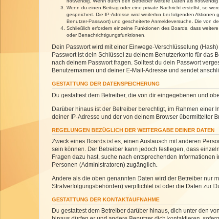
notwendig. Wenn durch den Betreiber weitere Daten als notwendig fe
Wenn du einen Beitrag oder eine private Nachricht erstellst, so we
gespeichert. Die IP-Adresse wird weiterhin bei folgenden Aktionen
Benutzer-Passwort) und gescheiterte Anmeldeversuche. Die von dein
Schließlich erfordern einzelne Funktionen des Boards, dass weite
oder Benachrichtigungsfunktionen.
Dein Passwort wird mit einer Einwege-Verschlüsselung (Hash) g
Passwort ist dein Schlüssel zu deinem Benutzerkonto für das Bo
nach deinem Passwort fragen. Solltest du dein Passwort verg
Benutzernamen und deiner E-Mail-Adresse und sendet anschlie
GESTATTUNG DER DATENSPEICHERUNG
Du gestattest dem Betreiber, die von dir eingegebenen und ob
Darüber hinaus ist der Betreiber berechtigt, im Rahmen einer
deiner IP-Adresse und der von deinem Browser übermittelter B
REGELUNGEN BEZÜGLICH DER WEITERGABE DEINER DATEN
Zweck eines Boards ist es, einen Austausch mit anderen Personen
sein können. Der Betreiber kann jedoch festlegen, dass einzeln
Fragen dazu hast, suche nach entsprechenden Informationen im 
Personen (Administratoren) zugänglich.
Andere als die oben genannten Daten wird der Betreiber nur mit
Strafverfolgungsbehörden) verpflichtet ist oder die Daten zur D
GESTATTUNG DER KONTAKTAUFNAHME
Du gestattest dem Betreiber darüber hinaus, dich unter den von
hinaus dürfen er und andere Benutzer dich kontaktieren, sofern