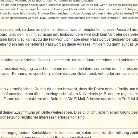
stgelegt wurden, so ist dies für dich vor deren Eingabe ersichtlich.
rden die dort eingegebenen Daten ebenfalls gespeichert. Gleiches gilt, wenn du einen Beitrag als
 gespeichert: Löschen und Ändern von Beiträgen (dazu zählen Private Nachrichten und Umfragen)
em Browser übermittelte Browser-Kennzeichnung (User Agent) wird nur in der „Wer ist online?“-F
re Daten gespeichert werden. Dazu gehören dein Abstimmungsverhalten bei Umfragen, der Gelesen
espeichert, so dass es sicher ist. Jedoch wird dir empfohlen, dieses Passwort ni
ard, also geh mit ihm sorgsam um. Insbesondere wird dich kein Vertreter des Betre
essen haben, so kannst du die Funktion „Ich habe mein Passwort vergessen“ benut
ßend ein neu generiertes Passwort an diese Adresse, mit dem du dann auf das Bo
en näher spezifizierten Daten zu speichern, um das Board betreiben und anbieten 
 Interessenabwägung zwischen deinen und seinen Interessen sowie den Interessen D
rowser-Kennung zu speichern, sofern dies zur Gefahrenabwehr oder zur rechtlichen
 zu ermöglichen. Du bist dir daher bewusst, dass die Daten deines Profils und die 
e Informationen nur für einen eingeschränkten Nutzerkreis (z. B. andere registriert
Forum oder kontaktiere den Betreiber. Die E-Mail-Adresse aus deinem Profil ist d
 deiner Zustimmung an Dritte weitergeben. Dies gilt nicht, sofern er auf Grund ge
urchsetzung rechtlicher Interessen erforderlich sind.
 dir angegebenen Kontaktdaten zu kontaktieren, sofern dies zur Übermittlung zentra
 du dies in deinem persönlichen Bereich gestattet hast.