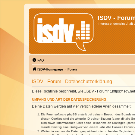
ISDV - Foru
Interessengemeinschaft de
FAQ
ISDV-Homepage
Foren
ISDV - Forum - Datenschutzerklärung
Diese Richtlinie beschreibt, wie „ISDV - Forum“ („https://isd
UMFANG UND ART DER DATENSPEICHERUNG
Deine Daten werden auf vier verschiedene Arten gesammelt:
Die Forensoftware phpBB erstellt bei deinem Besuch des Boards meh
diesen Cookies sind die aktuelle ID deiner Sitzung (damit dir alle
bist) sowie Informationen über deine Teilnahme an Umfragen (sofer
standardmäßig eine Gültigkeit von einem Jahr. Alle Cookies kannst d
Weiterhin werden die Daten gespeichert, die du bei der Registrieru