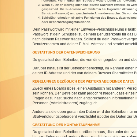
notwendig. Wenn durch den Betreiber weitere Daten als notwendig fe
Wenn du einen Beitrag oder eine private Nachricht erstellst, so we
gespeichert. Die IP-Adresse wird weiterhin bei folgenden Aktionen
Benutzer-Passwort) und gescheiterte Anmeldeversuche. Die von dein
Schließlich erfordern einzelne Funktionen des Boards, dass weite
oder Benachrichtigungsfunktionen.
Dein Passwort wird mit einer Einwege-Verschlüsselung (Hash) g
Passwort ist dein Schlüssel zu deinem Benutzerkonto für das Bo
nach deinem Passwort fragen. Solltest du dein Passwort verg
Benutzernamen und deiner E-Mail-Adresse und sendet anschlie
GESTATTUNG DER DATENSPEICHERUNG
Du gestattest dem Betreiber, die von dir eingegebenen und ob
Darüber hinaus ist der Betreiber berechtigt, im Rahmen einer
deiner IP-Adresse und der von deinem Browser übermittelter B
REGELUNGEN BEZÜGLICH DER WEITERGABE DEINER DATEN
Zweck eines Boards ist es, einen Austausch mit anderen Personen
sein können. Der Betreiber kann jedoch festlegen, dass einzeln
Fragen dazu hast, suche nach entsprechenden Informationen im 
Personen (Administratoren) zugänglich.
Andere als die oben genannten Daten wird der Betreiber nur mit
Strafverfolgungsbehörden) verpflichtet ist oder die Daten zur D
GESTATTUNG DER KONTAKTAUFNAHME
Du gestattest dem Betreiber darüber hinaus, dich unter den von
hinaus dürfen er und andere Benutzer dich kontaktieren, sofern