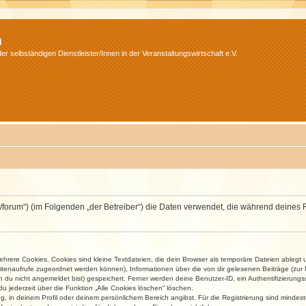
m
r selbständigen Dienstleister/Innen in der Veranstaltungswirtschaft e.V.
v.net/forum“) (im Folgenden „der Betreiber“) die Daten verwendet, die während dei
rere Cookies. Cookies sind kleine Textdateien, die dein Browser als temporäre Dateien ablegt 
 Seitenaufrufe zugeordnet werden können), Informationen über die von dir gelesenen Beiträge (zu
n du nicht angemeldet bist) gespeichert. Ferner werden deine Benutzer-ID, ein Authentifizierung
u jederzeit über die Funktion „Alle Cookies löschen“ löschen.
ng, in deinem Profil oder deinem persönlichem Bereich angibst. Für die Registrierung sind mind