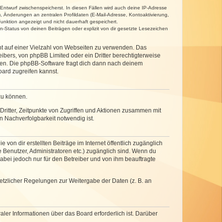
 Entwurf zwischenspeicherst. In diesen Fällen wird auch deine IP-Adresse
, Änderungen an zentralen Profildaten (E-Mail-Adresse, Kontoaktivierung,
unktion angezeigt und nicht dauerhaft gespeichert.
-Status von deinen Beiträgen oder explizit von dir gesetzte Lesezeichen
cht auf einer Vielzahl von Webseiten zu verwenden. Das
ibers, von phpBB Limited oder ein Dritter berechtigterweise
zen. Die phpBB-Software fragt dich dann nach deinem
ard zugreifen kannst.
zu können.
ritter, Zeitpunkte von Zugriffen und Aktionen zusammen mit
 Nachverfolgbarkeit notwendig ist.
von dir erstellten Beiträge im Internet öffentlich zugänglich
e Benutzer, Administratoren etc.) zugänglich sind. Wenn du
abei jedoch nur für den Betreiber und von ihm beauftragte
setzlicher Regelungen zur Weitergabe der Daten (z. B. an
ler Informationen über das Board erforderlich ist. Darüber