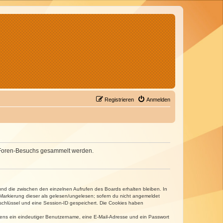
Registrieren
Anmelden
nes Foren-Besuchs gesammelt werden.
und die zwischen den einzelnen Aufrufen des Boards erhalten bleiben. In
r Markierung dieser als gelesen/ungelesen; sofern du nicht angemeldet
sschlüssel und eine Session-ID gespeichert. Die Cookies haben
estens ein eindeutiger Benutzername, eine E-Mail-Adresse und ein Passwort