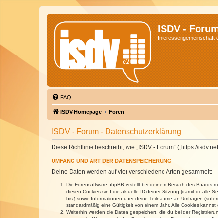
ISDV - Foru
Interessengemeinschaft de
FAQ
ISDV-Homepage
Foren
ISDV - Forum - Datenschutzerklärung
Diese Richtlinie beschreibt, wie „ISDV - Forum“ („https://isd
UMFANG UND ART DER DATENSPEICHERUNG
Deine Daten werden auf vier verschiedene Arten gesammelt:
Die Forensoftware phpBB erstellt bei deinem Besuch des Boards meh
diesen Cookies sind die aktuelle ID deiner Sitzung (damit dir alle
bist) sowie Informationen über deine Teilnahme an Umfragen (sofer
standardmäßig eine Gültigkeit von einem Jahr. Alle Cookies kannst d
Weiterhin werden die Daten gespeichert, die du bei der Registrieru