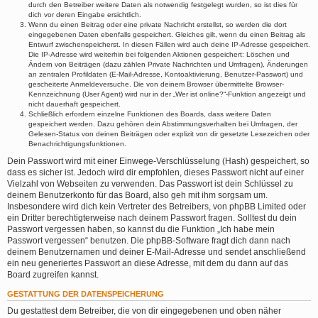
durch den Betreiber weitere Daten als notwendig festgelegt wurden, so ist dies für
dich vor deren Eingabe ersichtlich.
Wenn du einen Beitrag oder eine private Nachricht erstellst, so werden die dort
eingegebenen Daten ebenfalls gespeichert. Gleiches gilt, wenn du einen Beitrag als
Entwurf zwischenspeicherst. In diesen Fällen wird auch deine IP-Adresse gespeichert.
Die IP-Adresse wird weiterhin bei folgenden Aktionen gespeichert: Löschen und
Ändern von Beiträgen (dazu zählen Private Nachrichten und Umfragen), Änderungen
an zentralen Profildaten (E-Mail-Adresse, Kontoaktivierung, Benutzer-Passwort) und
gescheiterte Anmeldeversuche. Die von deinem Browser übermittelte Browser-
Kennzeichnung (User Agent) wird nur in der „Wer ist online?“-Funktion angezeigt und
nicht dauerhaft gespeichert.
Schließlich erfordern einzelne Funktionen des Boards, dass weitere Daten
gespeichert werden. Dazu gehören dein Abstimmungsverhalten bei Umfragen, der
Gelesen-Status von deinen Beiträgen oder explizit von dir gesetzte Lesezeichen oder
Benachrichtigungsfunktionen.
Dein Passwort wird mit einer Einwege-Verschlüsselung (Hash) gespeichert, so
dass es sicher ist. Jedoch wird dir empfohlen, dieses Passwort nicht auf einer
Vielzahl von Webseiten zu verwenden. Das Passwort ist dein Schlüssel zu
deinem Benutzerkonto für das Board, also geh mit ihm sorgsam um.
Insbesondere wird dich kein Vertreter des Betreibers, von phpBB Limited oder
ein Dritter berechtigterweise nach deinem Passwort fragen. Solltest du dein
Passwort vergessen haben, so kannst du die Funktion „Ich habe mein
Passwort vergessen“ benutzen. Die phpBB-Software fragt dich dann nach
deinem Benutzernamen und deiner E-Mail-Adresse und sendet anschließend
ein neu generiertes Passwort an diese Adresse, mit dem du dann auf das
Board zugreifen kannst.
GESTATTUNG DER DATENSPEICHERUNG
Du gestattest dem Betreiber, die von dir eingegebenen und oben näher