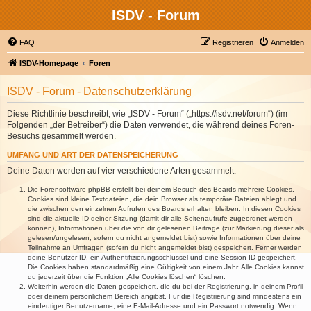
ISDV - Forum
FAQ
Registrieren
Anmelden
ISDV-Homepage
Foren
ISDV - Forum - Datenschutzerklärung
Diese Richtlinie beschreibt, wie „ISDV - Forum“ („https://isdv.net/forum“) (im
Folgenden „der Betreiber“) die Daten verwendet, die während deines Foren-
Besuchs gesammelt werden.
UMFANG UND ART DER DATENSPEICHERUNG
Deine Daten werden auf vier verschiedene Arten gesammelt:
Die Forensoftware phpBB erstellt bei deinem Besuch des Boards mehrere Cookies.
Cookies sind kleine Textdateien, die dein Browser als temporäre Dateien ablegt und
die zwischen den einzelnen Aufrufen des Boards erhalten bleiben. In diesen Cookies
sind die aktuelle ID deiner Sitzung (damit dir alle Seitenaufrufe zugeordnet werden
können), Informationen über die von dir gelesenen Beiträge (zur Markierung dieser als
gelesen/ungelesen; sofern du nicht angemeldet bist) sowie Informationen über deine
Teilnahme an Umfragen (sofern du nicht angemeldet bist) gespeichert. Ferner werden
deine Benutzer-ID, ein Authentifizierungsschlüssel und eine Session-ID gespeichert.
Die Cookies haben standardmäßig eine Gültigkeit von einem Jahr. Alle Cookies kannst
du jederzeit über die Funktion „Alle Cookies löschen“ löschen.
Weiterhin werden die Daten gespeichert, die du bei der Registrierung, in deinem Profil
oder deinem persönlichem Bereich angibst. Für die Registrierung sind mindestens ein
eindeutiger Benutzername, eine E-Mail-Adresse und ein Passwort notwendig. Wenn