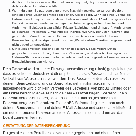
durch den Betreiber weitere Daten als notwendig festgelegt wurden, so ist dies für
dich vor deren Eingabe ersichtlich.
Wenn du einen Beitrag oder eine private Nachricht erstellst, so werden die dort
eingegebenen Daten ebenfalls gespeichert. Gleiches gilt, wenn du einen Beitrag als
Entwurf zwischenspeicherst. In diesen Fällen wird auch deine IP-Adresse gespeichert.
Die IP-Adresse wird weiterhin bei folgenden Aktionen gespeichert: Löschen und
Ändern von Beiträgen (dazu zählen Private Nachrichten und Umfragen), Änderungen
an zentralen Profildaten (E-Mail-Adresse, Kontoaktivierung, Benutzer-Passwort) und
gescheiterte Anmeldeversuche. Die von deinem Browser übermittelte Browser-
Kennzeichnung (User Agent) wird nur in der „Wer ist online?“-Funktion angezeigt und
nicht dauerhaft gespeichert.
Schließlich erfordern einzelne Funktionen des Boards, dass weitere Daten
gespeichert werden. Dazu gehören dein Abstimmungsverhalten bei Umfragen, der
Gelesen-Status von deinen Beiträgen oder explizit von dir gesetzte Lesezeichen oder
Benachrichtigungsfunktionen.
Dein Passwort wird mit einer Einwege-Verschlüsselung (Hash) gespeichert, so
dass es sicher ist. Jedoch wird dir empfohlen, dieses Passwort nicht auf einer
Vielzahl von Webseiten zu verwenden. Das Passwort ist dein Schlüssel zu
deinem Benutzerkonto für das Board, also geh mit ihm sorgsam um.
Insbesondere wird dich kein Vertreter des Betreibers, von phpBB Limited oder
ein Dritter berechtigterweise nach deinem Passwort fragen. Solltest du dein
Passwort vergessen haben, so kannst du die Funktion „Ich habe mein
Passwort vergessen“ benutzen. Die phpBB-Software fragt dich dann nach
deinem Benutzernamen und deiner E-Mail-Adresse und sendet anschließend
ein neu generiertes Passwort an diese Adresse, mit dem du dann auf das
Board zugreifen kannst.
GESTATTUNG DER DATENSPEICHERUNG
Du gestattest dem Betreiber, die von dir eingegebenen und oben näher