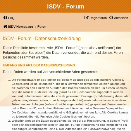
ISDV - Forum
FAQ
Registrieren
Anmelden
ISDV-Homepage
Foren
ISDV - Forum - Datenschutzerklärung
Diese Richtlinie beschreibt, wie „ISDV - Forum“ („https://isdv.net/forum“) (im
Folgenden „der Betreiber“) die Daten verwendet, die während deines Foren-
Besuchs gesammelt werden.
UMFANG UND ART DER DATENSPEICHERUNG
Deine Daten werden auf vier verschiedene Arten gesammelt:
Die Forensoftware phpBB erstellt bei deinem Besuch des Boards mehrere Cookies.
Cookies sind kleine Textdateien, die dein Browser als temporäre Dateien ablegt und
die zwischen den einzelnen Aufrufen des Boards erhalten bleiben. In diesen Cookies
sind die aktuelle ID deiner Sitzung (damit dir alle Seitenaufrufe zugeordnet werden
können), Informationen über die von dir gelesenen Beiträge (zur Markierung dieser als
gelesen/ungelesen; sofern du nicht angemeldet bist) sowie Informationen über deine
Teilnahme an Umfragen (sofern du nicht angemeldet bist) gespeichert. Ferner werden
deine Benutzer-ID, ein Authentifizierungsschlüssel und eine Session-ID gespeichert.
Die Cookies haben standardmäßig eine Gültigkeit von einem Jahr. Alle Cookies kannst
du jederzeit über die Funktion „Alle Cookies löschen“ löschen.
Weiterhin werden die Daten gespeichert, die du bei der Registrierung, in deinem Profil
oder deinem persönlichem Bereich angibst. Für die Registrierung sind mindestens ein
eindeutiger Benutzername, eine E-Mail-Adresse und ein Passwort notwendig. Wenn