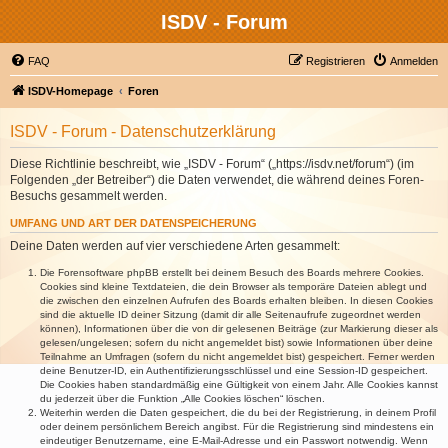
ISDV - Forum
FAQ
Registrieren
Anmelden
ISDV-Homepage
Foren
ISDV - Forum - Datenschutzerklärung
Diese Richtlinie beschreibt, wie „ISDV - Forum“ („https://isdv.net/forum“) (im
Folgenden „der Betreiber“) die Daten verwendet, die während deines Foren-
Besuchs gesammelt werden.
UMFANG UND ART DER DATENSPEICHERUNG
Deine Daten werden auf vier verschiedene Arten gesammelt:
Die Forensoftware phpBB erstellt bei deinem Besuch des Boards mehrere Cookies.
Cookies sind kleine Textdateien, die dein Browser als temporäre Dateien ablegt und
die zwischen den einzelnen Aufrufen des Boards erhalten bleiben. In diesen Cookies
sind die aktuelle ID deiner Sitzung (damit dir alle Seitenaufrufe zugeordnet werden
können), Informationen über die von dir gelesenen Beiträge (zur Markierung dieser als
gelesen/ungelesen; sofern du nicht angemeldet bist) sowie Informationen über deine
Teilnahme an Umfragen (sofern du nicht angemeldet bist) gespeichert. Ferner werden
deine Benutzer-ID, ein Authentifizierungsschlüssel und eine Session-ID gespeichert.
Die Cookies haben standardmäßig eine Gültigkeit von einem Jahr. Alle Cookies kannst
du jederzeit über die Funktion „Alle Cookies löschen“ löschen.
Weiterhin werden die Daten gespeichert, die du bei der Registrierung, in deinem Profil
oder deinem persönlichem Bereich angibst. Für die Registrierung sind mindestens ein
eindeutiger Benutzername, eine E-Mail-Adresse und ein Passwort notwendig. Wenn