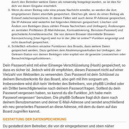
durch den Betreiber weitere Daten als notwendig festgelegt wurden, so ist dies für
dich vor deren Eingabe ersichtlich.
Wenn du einen Beitrag oder eine private Nachricht erstellst, so werden die dort
eingegebenen Daten ebenfalls gespeichert. Gleiches gilt, wenn du einen Beitrag als
Entwurf zwischenspeicherst. In diesen Fällen wird auch deine IP-Adresse gespeichert.
Die IP-Adresse wird weiterhin bei folgenden Aktionen gespeichert: Löschen und
Ändern von Beiträgen (dazu zählen Private Nachrichten und Umfragen), Änderungen
an zentralen Profildaten (E-Mail-Adresse, Kontoaktivierung, Benutzer-Passwort) und
gescheiterte Anmeldeversuche. Die von deinem Browser übermittelte Browser-
Kennzeichnung (User Agent) wird nur in der „Wer ist online?“-Funktion angezeigt und
nicht dauerhaft gespeichert.
Schließlich erfordern einzelne Funktionen des Boards, dass weitere Daten
gespeichert werden. Dazu gehören dein Abstimmungsverhalten bei Umfragen, der
Gelesen-Status von deinen Beiträgen oder explizit von dir gesetzte Lesezeichen oder
Benachrichtigungsfunktionen.
Dein Passwort wird mit einer Einwege-Verschlüsselung (Hash) gespeichert, so
dass es sicher ist. Jedoch wird dir empfohlen, dieses Passwort nicht auf einer
Vielzahl von Webseiten zu verwenden. Das Passwort ist dein Schlüssel zu
deinem Benutzerkonto für das Board, also geh mit ihm sorgsam um.
Insbesondere wird dich kein Vertreter des Betreibers, von phpBB Limited oder
ein Dritter berechtigterweise nach deinem Passwort fragen. Solltest du dein
Passwort vergessen haben, so kannst du die Funktion „Ich habe mein
Passwort vergessen“ benutzen. Die phpBB-Software fragt dich dann nach
deinem Benutzernamen und deiner E-Mail-Adresse und sendet anschließend
ein neu generiertes Passwort an diese Adresse, mit dem du dann auf das
Board zugreifen kannst.
GESTATTUNG DER DATENSPEICHERUNG
Du gestattest dem Betreiber, die von dir eingegebenen und oben näher