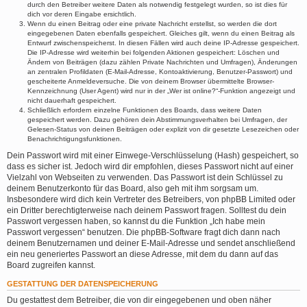
durch den Betreiber weitere Daten als notwendig festgelegt wurden, so ist dies für
dich vor deren Eingabe ersichtlich.
Wenn du einen Beitrag oder eine private Nachricht erstellst, so werden die dort
eingegebenen Daten ebenfalls gespeichert. Gleiches gilt, wenn du einen Beitrag als
Entwurf zwischenspeicherst. In diesen Fällen wird auch deine IP-Adresse gespeichert.
Die IP-Adresse wird weiterhin bei folgenden Aktionen gespeichert: Löschen und
Ändern von Beiträgen (dazu zählen Private Nachrichten und Umfragen), Änderungen
an zentralen Profildaten (E-Mail-Adresse, Kontoaktivierung, Benutzer-Passwort) und
gescheiterte Anmeldeversuche. Die von deinem Browser übermittelte Browser-
Kennzeichnung (User Agent) wird nur in der „Wer ist online?“-Funktion angezeigt und
nicht dauerhaft gespeichert.
Schließlich erfordern einzelne Funktionen des Boards, dass weitere Daten
gespeichert werden. Dazu gehören dein Abstimmungsverhalten bei Umfragen, der
Gelesen-Status von deinen Beiträgen oder explizit von dir gesetzte Lesezeichen oder
Benachrichtigungsfunktionen.
Dein Passwort wird mit einer Einwege-Verschlüsselung (Hash) gespeichert, so
dass es sicher ist. Jedoch wird dir empfohlen, dieses Passwort nicht auf einer
Vielzahl von Webseiten zu verwenden. Das Passwort ist dein Schlüssel zu
deinem Benutzerkonto für das Board, also geh mit ihm sorgsam um.
Insbesondere wird dich kein Vertreter des Betreibers, von phpBB Limited oder
ein Dritter berechtigterweise nach deinem Passwort fragen. Solltest du dein
Passwort vergessen haben, so kannst du die Funktion „Ich habe mein
Passwort vergessen“ benutzen. Die phpBB-Software fragt dich dann nach
deinem Benutzernamen und deiner E-Mail-Adresse und sendet anschließend
ein neu generiertes Passwort an diese Adresse, mit dem du dann auf das
Board zugreifen kannst.
GESTATTUNG DER DATENSPEICHERUNG
Du gestattest dem Betreiber, die von dir eingegebenen und oben näher