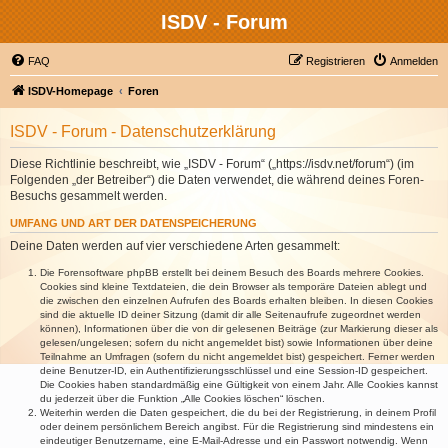
ISDV - Forum
FAQ
Registrieren
Anmelden
ISDV-Homepage
Foren
ISDV - Forum - Datenschutzerklärung
Diese Richtlinie beschreibt, wie „ISDV - Forum“ („https://isdv.net/forum“) (im
Folgenden „der Betreiber“) die Daten verwendet, die während deines Foren-
Besuchs gesammelt werden.
UMFANG UND ART DER DATENSPEICHERUNG
Deine Daten werden auf vier verschiedene Arten gesammelt:
Die Forensoftware phpBB erstellt bei deinem Besuch des Boards mehrere Cookies.
Cookies sind kleine Textdateien, die dein Browser als temporäre Dateien ablegt und
die zwischen den einzelnen Aufrufen des Boards erhalten bleiben. In diesen Cookies
sind die aktuelle ID deiner Sitzung (damit dir alle Seitenaufrufe zugeordnet werden
können), Informationen über die von dir gelesenen Beiträge (zur Markierung dieser als
gelesen/ungelesen; sofern du nicht angemeldet bist) sowie Informationen über deine
Teilnahme an Umfragen (sofern du nicht angemeldet bist) gespeichert. Ferner werden
deine Benutzer-ID, ein Authentifizierungsschlüssel und eine Session-ID gespeichert.
Die Cookies haben standardmäßig eine Gültigkeit von einem Jahr. Alle Cookies kannst
du jederzeit über die Funktion „Alle Cookies löschen“ löschen.
Weiterhin werden die Daten gespeichert, die du bei der Registrierung, in deinem Profil
oder deinem persönlichem Bereich angibst. Für die Registrierung sind mindestens ein
eindeutiger Benutzername, eine E-Mail-Adresse und ein Passwort notwendig. Wenn