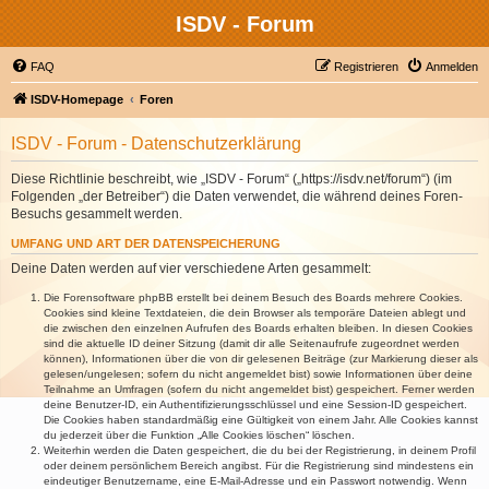
ISDV - Forum
FAQ
Registrieren
Anmelden
ISDV-Homepage
Foren
ISDV - Forum - Datenschutzerklärung
Diese Richtlinie beschreibt, wie „ISDV - Forum“ („https://isdv.net/forum“) (im
Folgenden „der Betreiber“) die Daten verwendet, die während deines Foren-
Besuchs gesammelt werden.
UMFANG UND ART DER DATENSPEICHERUNG
Deine Daten werden auf vier verschiedene Arten gesammelt:
Die Forensoftware phpBB erstellt bei deinem Besuch des Boards mehrere Cookies.
Cookies sind kleine Textdateien, die dein Browser als temporäre Dateien ablegt und
die zwischen den einzelnen Aufrufen des Boards erhalten bleiben. In diesen Cookies
sind die aktuelle ID deiner Sitzung (damit dir alle Seitenaufrufe zugeordnet werden
können), Informationen über die von dir gelesenen Beiträge (zur Markierung dieser als
gelesen/ungelesen; sofern du nicht angemeldet bist) sowie Informationen über deine
Teilnahme an Umfragen (sofern du nicht angemeldet bist) gespeichert. Ferner werden
deine Benutzer-ID, ein Authentifizierungsschlüssel und eine Session-ID gespeichert.
Die Cookies haben standardmäßig eine Gültigkeit von einem Jahr. Alle Cookies kannst
du jederzeit über die Funktion „Alle Cookies löschen“ löschen.
Weiterhin werden die Daten gespeichert, die du bei der Registrierung, in deinem Profil
oder deinem persönlichem Bereich angibst. Für die Registrierung sind mindestens ein
eindeutiger Benutzername, eine E-Mail-Adresse und ein Passwort notwendig. Wenn