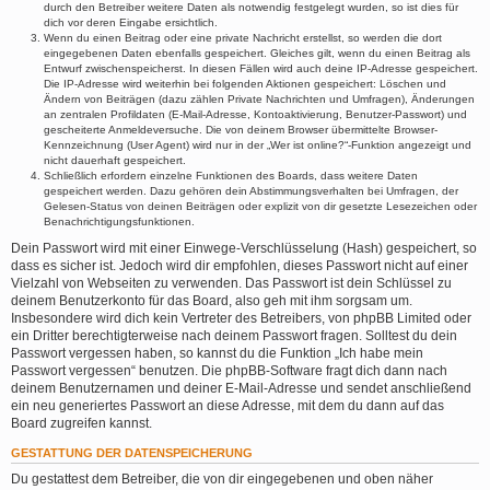
durch den Betreiber weitere Daten als notwendig festgelegt wurden, so ist dies für
dich vor deren Eingabe ersichtlich.
Wenn du einen Beitrag oder eine private Nachricht erstellst, so werden die dort
eingegebenen Daten ebenfalls gespeichert. Gleiches gilt, wenn du einen Beitrag als
Entwurf zwischenspeicherst. In diesen Fällen wird auch deine IP-Adresse gespeichert.
Die IP-Adresse wird weiterhin bei folgenden Aktionen gespeichert: Löschen und
Ändern von Beiträgen (dazu zählen Private Nachrichten und Umfragen), Änderungen
an zentralen Profildaten (E-Mail-Adresse, Kontoaktivierung, Benutzer-Passwort) und
gescheiterte Anmeldeversuche. Die von deinem Browser übermittelte Browser-
Kennzeichnung (User Agent) wird nur in der „Wer ist online?“-Funktion angezeigt und
nicht dauerhaft gespeichert.
Schließlich erfordern einzelne Funktionen des Boards, dass weitere Daten
gespeichert werden. Dazu gehören dein Abstimmungsverhalten bei Umfragen, der
Gelesen-Status von deinen Beiträgen oder explizit von dir gesetzte Lesezeichen oder
Benachrichtigungsfunktionen.
Dein Passwort wird mit einer Einwege-Verschlüsselung (Hash) gespeichert, so
dass es sicher ist. Jedoch wird dir empfohlen, dieses Passwort nicht auf einer
Vielzahl von Webseiten zu verwenden. Das Passwort ist dein Schlüssel zu
deinem Benutzerkonto für das Board, also geh mit ihm sorgsam um.
Insbesondere wird dich kein Vertreter des Betreibers, von phpBB Limited oder
ein Dritter berechtigterweise nach deinem Passwort fragen. Solltest du dein
Passwort vergessen haben, so kannst du die Funktion „Ich habe mein
Passwort vergessen“ benutzen. Die phpBB-Software fragt dich dann nach
deinem Benutzernamen und deiner E-Mail-Adresse und sendet anschließend
ein neu generiertes Passwort an diese Adresse, mit dem du dann auf das
Board zugreifen kannst.
GESTATTUNG DER DATENSPEICHERUNG
Du gestattest dem Betreiber, die von dir eingegebenen und oben näher