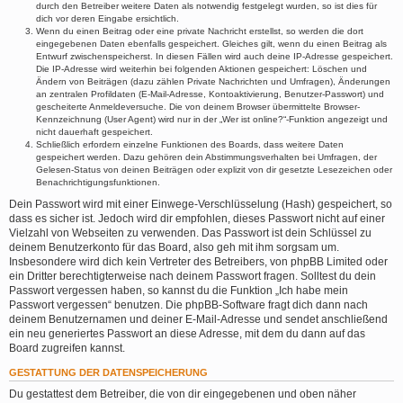
durch den Betreiber weitere Daten als notwendig festgelegt wurden, so ist dies für
dich vor deren Eingabe ersichtlich.
Wenn du einen Beitrag oder eine private Nachricht erstellst, so werden die dort
eingegebenen Daten ebenfalls gespeichert. Gleiches gilt, wenn du einen Beitrag als
Entwurf zwischenspeicherst. In diesen Fällen wird auch deine IP-Adresse gespeichert.
Die IP-Adresse wird weiterhin bei folgenden Aktionen gespeichert: Löschen und
Ändern von Beiträgen (dazu zählen Private Nachrichten und Umfragen), Änderungen
an zentralen Profildaten (E-Mail-Adresse, Kontoaktivierung, Benutzer-Passwort) und
gescheiterte Anmeldeversuche. Die von deinem Browser übermittelte Browser-
Kennzeichnung (User Agent) wird nur in der „Wer ist online?“-Funktion angezeigt und
nicht dauerhaft gespeichert.
Schließlich erfordern einzelne Funktionen des Boards, dass weitere Daten
gespeichert werden. Dazu gehören dein Abstimmungsverhalten bei Umfragen, der
Gelesen-Status von deinen Beiträgen oder explizit von dir gesetzte Lesezeichen oder
Benachrichtigungsfunktionen.
Dein Passwort wird mit einer Einwege-Verschlüsselung (Hash) gespeichert, so
dass es sicher ist. Jedoch wird dir empfohlen, dieses Passwort nicht auf einer
Vielzahl von Webseiten zu verwenden. Das Passwort ist dein Schlüssel zu
deinem Benutzerkonto für das Board, also geh mit ihm sorgsam um.
Insbesondere wird dich kein Vertreter des Betreibers, von phpBB Limited oder
ein Dritter berechtigterweise nach deinem Passwort fragen. Solltest du dein
Passwort vergessen haben, so kannst du die Funktion „Ich habe mein
Passwort vergessen“ benutzen. Die phpBB-Software fragt dich dann nach
deinem Benutzernamen und deiner E-Mail-Adresse und sendet anschließend
ein neu generiertes Passwort an diese Adresse, mit dem du dann auf das
Board zugreifen kannst.
GESTATTUNG DER DATENSPEICHERUNG
Du gestattest dem Betreiber, die von dir eingegebenen und oben näher