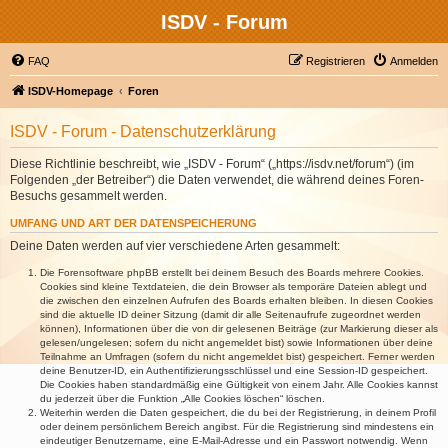
ISDV - Forum
FAQ
Registrieren
Anmelden
ISDV-Homepage
Foren
ISDV - Forum - Datenschutzerklärung
Diese Richtlinie beschreibt, wie „ISDV - Forum“ („https://isdv.net/forum“) (im
Folgenden „der Betreiber“) die Daten verwendet, die während deines Foren-
Besuchs gesammelt werden.
UMFANG UND ART DER DATENSPEICHERUNG
Deine Daten werden auf vier verschiedene Arten gesammelt:
Die Forensoftware phpBB erstellt bei deinem Besuch des Boards mehrere Cookies.
Cookies sind kleine Textdateien, die dein Browser als temporäre Dateien ablegt und
die zwischen den einzelnen Aufrufen des Boards erhalten bleiben. In diesen Cookies
sind die aktuelle ID deiner Sitzung (damit dir alle Seitenaufrufe zugeordnet werden
können), Informationen über die von dir gelesenen Beiträge (zur Markierung dieser als
gelesen/ungelesen; sofern du nicht angemeldet bist) sowie Informationen über deine
Teilnahme an Umfragen (sofern du nicht angemeldet bist) gespeichert. Ferner werden
deine Benutzer-ID, ein Authentifizierungsschlüssel und eine Session-ID gespeichert.
Die Cookies haben standardmäßig eine Gültigkeit von einem Jahr. Alle Cookies kannst
du jederzeit über die Funktion „Alle Cookies löschen“ löschen.
Weiterhin werden die Daten gespeichert, die du bei der Registrierung, in deinem Profil
oder deinem persönlichem Bereich angibst. Für die Registrierung sind mindestens ein
eindeutiger Benutzername, eine E-Mail-Adresse und ein Passwort notwendig. Wenn