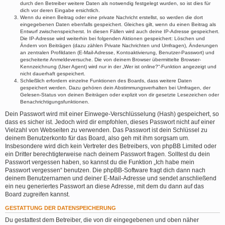
durch den Betreiber weitere Daten als notwendig festgelegt wurden, so ist dies für
dich vor deren Eingabe ersichtlich.
Wenn du einen Beitrag oder eine private Nachricht erstellst, so werden die dort
eingegebenen Daten ebenfalls gespeichert. Gleiches gilt, wenn du einen Beitrag als
Entwurf zwischenspeicherst. In diesen Fällen wird auch deine IP-Adresse gespeichert.
Die IP-Adresse wird weiterhin bei folgenden Aktionen gespeichert: Löschen und
Ändern von Beiträgen (dazu zählen Private Nachrichten und Umfragen), Änderungen
an zentralen Profildaten (E-Mail-Adresse, Kontoaktivierung, Benutzer-Passwort) und
gescheiterte Anmeldeversuche. Die von deinem Browser übermittelte Browser-
Kennzeichnung (User Agent) wird nur in der „Wer ist online?“-Funktion angezeigt und
nicht dauerhaft gespeichert.
Schließlich erfordern einzelne Funktionen des Boards, dass weitere Daten
gespeichert werden. Dazu gehören dein Abstimmungsverhalten bei Umfragen, der
Gelesen-Status von deinen Beiträgen oder explizit von dir gesetzte Lesezeichen oder
Benachrichtigungsfunktionen.
Dein Passwort wird mit einer Einwege-Verschlüsselung (Hash) gespeichert, so
dass es sicher ist. Jedoch wird dir empfohlen, dieses Passwort nicht auf einer
Vielzahl von Webseiten zu verwenden. Das Passwort ist dein Schlüssel zu
deinem Benutzerkonto für das Board, also geh mit ihm sorgsam um.
Insbesondere wird dich kein Vertreter des Betreibers, von phpBB Limited oder
ein Dritter berechtigterweise nach deinem Passwort fragen. Solltest du dein
Passwort vergessen haben, so kannst du die Funktion „Ich habe mein
Passwort vergessen“ benutzen. Die phpBB-Software fragt dich dann nach
deinem Benutzernamen und deiner E-Mail-Adresse und sendet anschließend
ein neu generiertes Passwort an diese Adresse, mit dem du dann auf das
Board zugreifen kannst.
GESTATTUNG DER DATENSPEICHERUNG
Du gestattest dem Betreiber, die von dir eingegebenen und oben näher