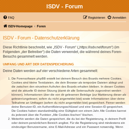
ISDV - Forum
FAQ
Registrieren
Anmelden
ISDV-Homepage
Foren
ISDV - Forum - Datenschutzerklärung
Diese Richtlinie beschreibt, wie „ISDV - Forum“ („https://isdv.net/forum“) (im
Folgenden „der Betreiber“) die Daten verwendet, die während deines Foren-
Besuchs gesammelt werden.
UMFANG UND ART DER DATENSPEICHERUNG
Deine Daten werden auf vier verschiedene Arten gesammelt:
Die Forensoftware phpBB erstellt bei deinem Besuch des Boards mehrere Cookies.
Cookies sind kleine Textdateien, die dein Browser als temporäre Dateien ablegt und
die zwischen den einzelnen Aufrufen des Boards erhalten bleiben. In diesen Cookies
sind die aktuelle ID deiner Sitzung (damit dir alle Seitenaufrufe zugeordnet werden
können), Informationen über die von dir gelesenen Beiträge (zur Markierung dieser als
gelesen/ungelesen; sofern du nicht angemeldet bist) sowie Informationen über deine
Teilnahme an Umfragen (sofern du nicht angemeldet bist) gespeichert. Ferner werden
deine Benutzer-ID, ein Authentifizierungsschlüssel und eine Session-ID gespeichert.
Die Cookies haben standardmäßig eine Gültigkeit von einem Jahr. Alle Cookies kannst
du jederzeit über die Funktion „Alle Cookies löschen“ löschen.
Weiterhin werden die Daten gespeichert, die du bei der Registrierung, in deinem Profil
oder deinem persönlichem Bereich angibst. Für die Registrierung sind mindestens ein
eindeutiger Benutzername, eine E-Mail-Adresse und ein Passwort notwendig. Wenn