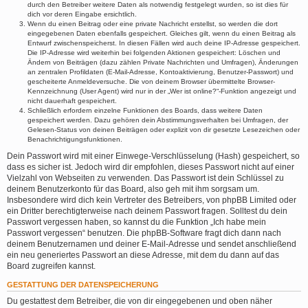
durch den Betreiber weitere Daten als notwendig festgelegt wurden, so ist dies für
dich vor deren Eingabe ersichtlich.
Wenn du einen Beitrag oder eine private Nachricht erstellst, so werden die dort
eingegebenen Daten ebenfalls gespeichert. Gleiches gilt, wenn du einen Beitrag als
Entwurf zwischenspeicherst. In diesen Fällen wird auch deine IP-Adresse gespeichert.
Die IP-Adresse wird weiterhin bei folgenden Aktionen gespeichert: Löschen und
Ändern von Beiträgen (dazu zählen Private Nachrichten und Umfragen), Änderungen
an zentralen Profildaten (E-Mail-Adresse, Kontoaktivierung, Benutzer-Passwort) und
gescheiterte Anmeldeversuche. Die von deinem Browser übermittelte Browser-
Kennzeichnung (User Agent) wird nur in der „Wer ist online?“-Funktion angezeigt und
nicht dauerhaft gespeichert.
Schließlich erfordern einzelne Funktionen des Boards, dass weitere Daten
gespeichert werden. Dazu gehören dein Abstimmungsverhalten bei Umfragen, der
Gelesen-Status von deinen Beiträgen oder explizit von dir gesetzte Lesezeichen oder
Benachrichtigungsfunktionen.
Dein Passwort wird mit einer Einwege-Verschlüsselung (Hash) gespeichert, so
dass es sicher ist. Jedoch wird dir empfohlen, dieses Passwort nicht auf einer
Vielzahl von Webseiten zu verwenden. Das Passwort ist dein Schlüssel zu
deinem Benutzerkonto für das Board, also geh mit ihm sorgsam um.
Insbesondere wird dich kein Vertreter des Betreibers, von phpBB Limited oder
ein Dritter berechtigterweise nach deinem Passwort fragen. Solltest du dein
Passwort vergessen haben, so kannst du die Funktion „Ich habe mein
Passwort vergessen“ benutzen. Die phpBB-Software fragt dich dann nach
deinem Benutzernamen und deiner E-Mail-Adresse und sendet anschließend
ein neu generiertes Passwort an diese Adresse, mit dem du dann auf das
Board zugreifen kannst.
GESTATTUNG DER DATENSPEICHERUNG
Du gestattest dem Betreiber, die von dir eingegebenen und oben näher