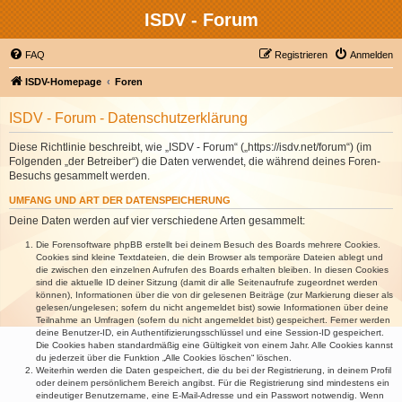
ISDV - Forum
FAQ
Registrieren
Anmelden
ISDV-Homepage
Foren
ISDV - Forum - Datenschutzerklärung
Diese Richtlinie beschreibt, wie „ISDV - Forum“ („https://isdv.net/forum“) (im
Folgenden „der Betreiber“) die Daten verwendet, die während deines Foren-
Besuchs gesammelt werden.
UMFANG UND ART DER DATENSPEICHERUNG
Deine Daten werden auf vier verschiedene Arten gesammelt:
Die Forensoftware phpBB erstellt bei deinem Besuch des Boards mehrere Cookies.
Cookies sind kleine Textdateien, die dein Browser als temporäre Dateien ablegt und
die zwischen den einzelnen Aufrufen des Boards erhalten bleiben. In diesen Cookies
sind die aktuelle ID deiner Sitzung (damit dir alle Seitenaufrufe zugeordnet werden
können), Informationen über die von dir gelesenen Beiträge (zur Markierung dieser als
gelesen/ungelesen; sofern du nicht angemeldet bist) sowie Informationen über deine
Teilnahme an Umfragen (sofern du nicht angemeldet bist) gespeichert. Ferner werden
deine Benutzer-ID, ein Authentifizierungsschlüssel und eine Session-ID gespeichert.
Die Cookies haben standardmäßig eine Gültigkeit von einem Jahr. Alle Cookies kannst
du jederzeit über die Funktion „Alle Cookies löschen“ löschen.
Weiterhin werden die Daten gespeichert, die du bei der Registrierung, in deinem Profil
oder deinem persönlichem Bereich angibst. Für die Registrierung sind mindestens ein
eindeutiger Benutzername, eine E-Mail-Adresse und ein Passwort notwendig. Wenn