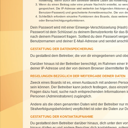
notwendig. Wenn durch den Betreiber weitere Daten als notwendig fe
Wenn du einen Beitrag oder eine private Nachricht erstellst, so we
gespeichert. Die IP-Adresse wird weiterhin bei folgenden Aktionen
Benutzer-Passwort) und gescheiterte Anmeldeversuche. Die von dein
Schließlich erfordern einzelne Funktionen des Boards, dass weite
oder Benachrichtigungsfunktionen.
Dein Passwort wird mit einer Einwege-Verschlüsselung (Hash) g
Passwort ist dein Schlüssel zu deinem Benutzerkonto für das Bo
nach deinem Passwort fragen. Solltest du dein Passwort verg
Benutzernamen und deiner E-Mail-Adresse und sendet anschlie
GESTATTUNG DER DATENSPEICHERUNG
Du gestattest dem Betreiber, die von dir eingegebenen und ob
Darüber hinaus ist der Betreiber berechtigt, im Rahmen einer
deiner IP-Adresse und der von deinem Browser übermittelter B
REGELUNGEN BEZÜGLICH DER WEITERGABE DEINER DATEN
Zweck eines Boards ist es, einen Austausch mit anderen Personen
sein können. Der Betreiber kann jedoch festlegen, dass einzeln
Fragen dazu hast, suche nach entsprechenden Informationen im 
Personen (Administratoren) zugänglich.
Andere als die oben genannten Daten wird der Betreiber nur mit
Strafverfolgungsbehörden) verpflichtet ist oder die Daten zur D
GESTATTUNG DER KONTAKTAUFNAHME
Du gestattest dem Betreiber darüber hinaus, dich unter den von
hinaus dürfen er und andere Benutzer dich kontaktieren, sofern