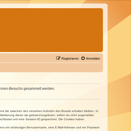
Registrieren
Anmelden
nes Foren-Besuchs gesammelt werden.
und die zwischen den einzelnen Aufrufen des Boards erhalten bleiben. In
r Markierung dieser als gelesen/ungelesen; sofern du nicht angemeldet
sschlüssel und eine Session-ID gespeichert. Die Cookies haben
estens ein eindeutiger Benutzername, eine E-Mail-Adresse und ein Passwort