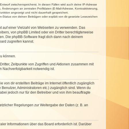
 Entwurf zwischenspeicherst. In diesen Fällen wird auch deine IP-Adresse
, Änderungen an zentralen Profildaten (E-Mail-Adresse, Kontoaktivierung,
unktion angezeigt und nicht dauerhaft gespeichert.
-Status von deinen Beiträgen oder explizit von dir gesetzte Lesezeichen
cht auf einer Vielzahl von Webseiten zu verwenden. Das
ibers, von phpBB Limited oder ein Dritter berechtigterweise
zen. Die phpBB-Software fragt dich dann nach deinem
ard zugreifen kannst.
zu können.
ritter, Zeitpunkte von Zugriffen und Aktionen zusammen mit
 Nachverfolgbarkeit notwendig ist.
von dir erstellten Beiträge im Internet öffentlich zugänglich
e Benutzer, Administratoren etc.) zugänglich sind. Wenn du
abei jedoch nur für den Betreiber und von ihm beauftragte
setzlicher Regelungen zur Weitergabe der Daten (z. B. an
ler Informationen über das Board erforderlich ist. Darüber