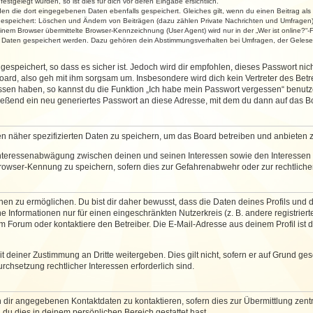
stgelegt wurden, so ist dies für dich vor deren Eingabe ersichtlich.
rden die dort eingegebenen Daten ebenfalls gespeichert. Gleiches gilt, wenn du einen Beitrag als
 gespeichert: Löschen und Ändern von Beiträgen (dazu zählen Private Nachrichten und Umfragen)
em Browser übermittelte Browser-Kennzeichnung (User Agent) wird nur in der „Wer ist online?“-F
re Daten gespeichert werden. Dazu gehören dein Abstimmungsverhalten bei Umfragen, der Gelesen
espeichert, so dass es sicher ist. Jedoch wird dir empfohlen, dieses Passwort ni
ard, also geh mit ihm sorgsam um. Insbesondere wird dich kein Vertreter des Betre
essen haben, so kannst du die Funktion „Ich habe mein Passwort vergessen“ benut
ßend ein neu generiertes Passwort an diese Adresse, mit dem du dann auf das Bo
en näher spezifizierten Daten zu speichern, um das Board betreiben und anbieten 
 Interessenabwägung zwischen deinen und seinen Interessen sowie den Interessen D
rowser-Kennung zu speichern, sofern dies zur Gefahrenabwehr oder zur rechtlichen
 zu ermöglichen. Du bist dir daher bewusst, dass die Daten deines Profils und die 
e Informationen nur für einen eingeschränkten Nutzerkreis (z. B. andere registriert
Forum oder kontaktiere den Betreiber. Die E-Mail-Adresse aus deinem Profil ist d
 deiner Zustimmung an Dritte weitergeben. Dies gilt nicht, sofern er auf Grund ge
urchsetzung rechtlicher Interessen erforderlich sind.
 dir angegebenen Kontaktdaten zu kontaktieren, sofern dies zur Übermittlung zentra
 du dies in deinem persönlichen Bereich gestattet hast.