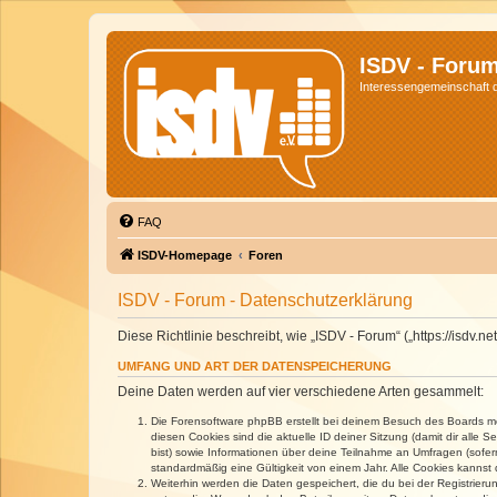
ISDV - Foru
Interessengemeinschaft de
FAQ
ISDV-Homepage
Foren
ISDV - Forum - Datenschutzerklärung
Diese Richtlinie beschreibt, wie „ISDV - Forum“ („https://isd
UMFANG UND ART DER DATENSPEICHERUNG
Deine Daten werden auf vier verschiedene Arten gesammelt:
Die Forensoftware phpBB erstellt bei deinem Besuch des Boards meh
diesen Cookies sind die aktuelle ID deiner Sitzung (damit dir alle
bist) sowie Informationen über deine Teilnahme an Umfragen (sofer
standardmäßig eine Gültigkeit von einem Jahr. Alle Cookies kannst d
Weiterhin werden die Daten gespeichert, die du bei der Registrieru