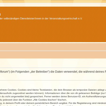
m
r selbständigen Dienstleister/Innen in der Veranstaltungswirtschaft e.V.
v.net/forum“) (im Folgenden „der Betreiber“) die Daten verwendet, die während dei
rere Cookies. Cookies sind kleine Textdateien, die dein Browser als temporäre Dateien ablegt 
 Seitenaufrufe zugeordnet werden können), Informationen über die von dir gelesenen Beiträge (zu
n du nicht angemeldet bist) gespeichert. Ferner werden deine Benutzer-ID, ein Authentifizierung
u jederzeit über die Funktion „Alle Cookies löschen“ löschen.
ng, in deinem Profil oder deinem persönlichem Bereich angibst. Für die Registrierung sind mind