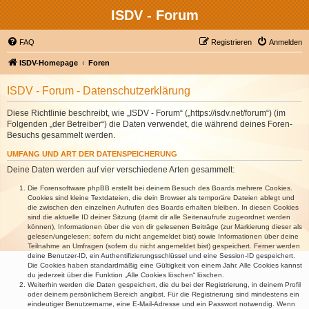
ISDV - Forum
FAQ
Registrieren
Anmelden
ISDV-Homepage
Foren
ISDV - Forum - Datenschutzerklärung
Diese Richtlinie beschreibt, wie „ISDV - Forum“ („https://isdv.net/forum“) (im
Folgenden „der Betreiber“) die Daten verwendet, die während deines Foren-
Besuchs gesammelt werden.
UMFANG UND ART DER DATENSPEICHERUNG
Deine Daten werden auf vier verschiedene Arten gesammelt:
Die Forensoftware phpBB erstellt bei deinem Besuch des Boards mehrere Cookies.
Cookies sind kleine Textdateien, die dein Browser als temporäre Dateien ablegt und
die zwischen den einzelnen Aufrufen des Boards erhalten bleiben. In diesen Cookies
sind die aktuelle ID deiner Sitzung (damit dir alle Seitenaufrufe zugeordnet werden
können), Informationen über die von dir gelesenen Beiträge (zur Markierung dieser als
gelesen/ungelesen; sofern du nicht angemeldet bist) sowie Informationen über deine
Teilnahme an Umfragen (sofern du nicht angemeldet bist) gespeichert. Ferner werden
deine Benutzer-ID, ein Authentifizierungsschlüssel und eine Session-ID gespeichert.
Die Cookies haben standardmäßig eine Gültigkeit von einem Jahr. Alle Cookies kannst
du jederzeit über die Funktion „Alle Cookies löschen“ löschen.
Weiterhin werden die Daten gespeichert, die du bei der Registrierung, in deinem Profil
oder deinem persönlichem Bereich angibst. Für die Registrierung sind mindestens ein
eindeutiger Benutzername, eine E-Mail-Adresse und ein Passwort notwendig. Wenn