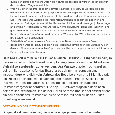
durch den Betreiber weitere Daten als notwendig festgelegt wurden, so ist dies für
dich vor deren Eingabe ersichtlich.
Wenn du einen Beitrag oder eine private Nachricht erstellst, so werden die dort
eingegebenen Daten ebenfalls gespeichert. Gleiches gilt, wenn du einen Beitrag als
Entwurf zwischenspeicherst. In diesen Fällen wird auch deine IP-Adresse gespeichert.
Die IP-Adresse wird weiterhin bei folgenden Aktionen gespeichert: Löschen und
Ändern von Beiträgen (dazu zählen Private Nachrichten und Umfragen), Änderungen
an zentralen Profildaten (E-Mail-Adresse, Kontoaktivierung, Benutzer-Passwort) und
gescheiterte Anmeldeversuche. Die von deinem Browser übermittelte Browser-
Kennzeichnung (User Agent) wird nur in der „Wer ist online?“-Funktion angezeigt und
nicht dauerhaft gespeichert.
Schließlich erfordern einzelne Funktionen des Boards, dass weitere Daten
gespeichert werden. Dazu gehören dein Abstimmungsverhalten bei Umfragen, der
Gelesen-Status von deinen Beiträgen oder explizit von dir gesetzte Lesezeichen oder
Benachrichtigungsfunktionen.
Dein Passwort wird mit einer Einwege-Verschlüsselung (Hash) gespeichert, so
dass es sicher ist. Jedoch wird dir empfohlen, dieses Passwort nicht auf einer
Vielzahl von Webseiten zu verwenden. Das Passwort ist dein Schlüssel zu
deinem Benutzerkonto für das Board, also geh mit ihm sorgsam um.
Insbesondere wird dich kein Vertreter des Betreibers, von phpBB Limited oder
ein Dritter berechtigterweise nach deinem Passwort fragen. Solltest du dein
Passwort vergessen haben, so kannst du die Funktion „Ich habe mein
Passwort vergessen“ benutzen. Die phpBB-Software fragt dich dann nach
deinem Benutzernamen und deiner E-Mail-Adresse und sendet anschließend
ein neu generiertes Passwort an diese Adresse, mit dem du dann auf das
Board zugreifen kannst.
GESTATTUNG DER DATENSPEICHERUNG
Du gestattest dem Betreiber, die von dir eingegebenen und oben näher