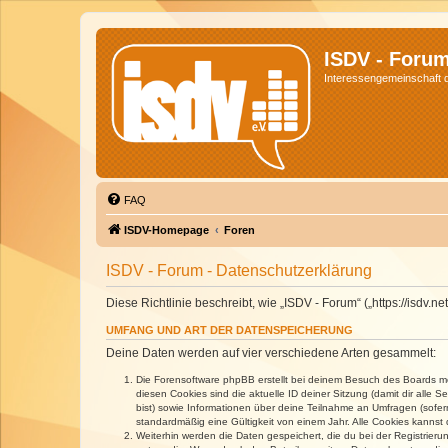
ISDV - Foru
Interessengemeinschaft de
FAQ
ISDV-Homepage
Foren
ISDV - Forum - Datenschutzerklärung
Diese Richtlinie beschreibt, wie „ISDV - Forum“ („https://isd
UMFANG UND ART DER DATENSPEICHERUNG
Deine Daten werden auf vier verschiedene Arten gesammelt:
Die Forensoftware phpBB erstellt bei deinem Besuch des Boards meh
diesen Cookies sind die aktuelle ID deiner Sitzung (damit dir alle
bist) sowie Informationen über deine Teilnahme an Umfragen (sofer
standardmäßig eine Gültigkeit von einem Jahr. Alle Cookies kannst d
Weiterhin werden die Daten gespeichert, die du bei der Registrieru