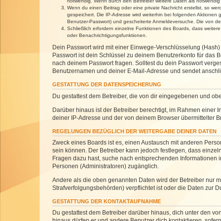
notwendig. Wenn durch den Betreiber weitere Daten als notwendig fe
Wenn du einen Beitrag oder eine private Nachricht erstellst, so we
gespeichert. Die IP-Adresse wird weiterhin bei folgenden Aktionen
Benutzer-Passwort) und gescheiterte Anmeldeversuche. Die von dein
Schließlich erfordern einzelne Funktionen des Boards, dass weite
oder Benachrichtigungsfunktionen.
Dein Passwort wird mit einer Einwege-Verschlüsselung (Hash) g
Passwort ist dein Schlüssel zu deinem Benutzerkonto für das Bo
nach deinem Passwort fragen. Solltest du dein Passwort verg
Benutzernamen und deiner E-Mail-Adresse und sendet anschlie
GESTATTUNG DER DATENSPEICHERUNG
Du gestattest dem Betreiber, die von dir eingegebenen und ob
Darüber hinaus ist der Betreiber berechtigt, im Rahmen einer
deiner IP-Adresse und der von deinem Browser übermittelter B
REGELUNGEN BEZÜGLICH DER WEITERGABE DEINER DATEN
Zweck eines Boards ist es, einen Austausch mit anderen Personen
sein können. Der Betreiber kann jedoch festlegen, dass einzeln
Fragen dazu hast, suche nach entsprechenden Informationen im 
Personen (Administratoren) zugänglich.
Andere als die oben genannten Daten wird der Betreiber nur mit
Strafverfolgungsbehörden) verpflichtet ist oder die Daten zur D
GESTATTUNG DER KONTAKTAUFNAHME
Du gestattest dem Betreiber darüber hinaus, dich unter den von
hinaus dürfen er und andere Benutzer dich kontaktieren, sofern