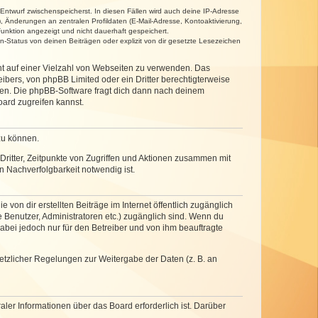
 Entwurf zwischenspeicherst. In diesen Fällen wird auch deine IP-Adresse
, Änderungen an zentralen Profildaten (E-Mail-Adresse, Kontoaktivierung,
unktion angezeigt und nicht dauerhaft gespeichert.
-Status von deinen Beiträgen oder explizit von dir gesetzte Lesezeichen
cht auf einer Vielzahl von Webseiten zu verwenden. Das
ibers, von phpBB Limited oder ein Dritter berechtigterweise
zen. Die phpBB-Software fragt dich dann nach deinem
ard zugreifen kannst.
zu können.
ritter, Zeitpunkte von Zugriffen und Aktionen zusammen mit
 Nachverfolgbarkeit notwendig ist.
von dir erstellten Beiträge im Internet öffentlich zugänglich
e Benutzer, Administratoren etc.) zugänglich sind. Wenn du
abei jedoch nur für den Betreiber und von ihm beauftragte
setzlicher Regelungen zur Weitergabe der Daten (z. B. an
ler Informationen über das Board erforderlich ist. Darüber