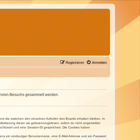
Registrieren
Anmelden
nes Foren-Besuchs gesammelt werden.
und die zwischen den einzelnen Aufrufen des Boards erhalten bleiben. In
r Markierung dieser als gelesen/ungelesen; sofern du nicht angemeldet
sschlüssel und eine Session-ID gespeichert. Die Cookies haben
estens ein eindeutiger Benutzername, eine E-Mail-Adresse und ein Passwort