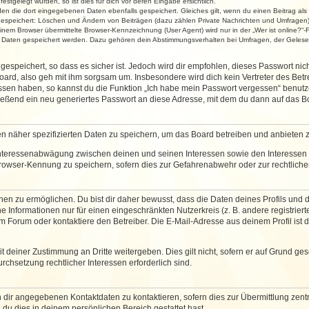
stgelegt wurden, so ist dies für dich vor deren Eingabe ersichtlich.
rden die dort eingegebenen Daten ebenfalls gespeichert. Gleiches gilt, wenn du einen Beitrag als
 gespeichert: Löschen und Ändern von Beiträgen (dazu zählen Private Nachrichten und Umfragen)
em Browser übermittelte Browser-Kennzeichnung (User Agent) wird nur in der „Wer ist online?“-F
re Daten gespeichert werden. Dazu gehören dein Abstimmungsverhalten bei Umfragen, der Gelesen
espeichert, so dass es sicher ist. Jedoch wird dir empfohlen, dieses Passwort ni
ard, also geh mit ihm sorgsam um. Insbesondere wird dich kein Vertreter des Betre
essen haben, so kannst du die Funktion „Ich habe mein Passwort vergessen“ benut
ßend ein neu generiertes Passwort an diese Adresse, mit dem du dann auf das Bo
en näher spezifizierten Daten zu speichern, um das Board betreiben und anbieten 
 Interessenabwägung zwischen deinen und seinen Interessen sowie den Interessen D
rowser-Kennung zu speichern, sofern dies zur Gefahrenabwehr oder zur rechtlichen
 zu ermöglichen. Du bist dir daher bewusst, dass die Daten deines Profils und die 
e Informationen nur für einen eingeschränkten Nutzerkreis (z. B. andere registriert
Forum oder kontaktiere den Betreiber. Die E-Mail-Adresse aus deinem Profil ist d
 deiner Zustimmung an Dritte weitergeben. Dies gilt nicht, sofern er auf Grund ge
urchsetzung rechtlicher Interessen erforderlich sind.
 dir angegebenen Kontaktdaten zu kontaktieren, sofern dies zur Übermittlung zentra
 du dies in deinem persönlichen Bereich gestattet hast.