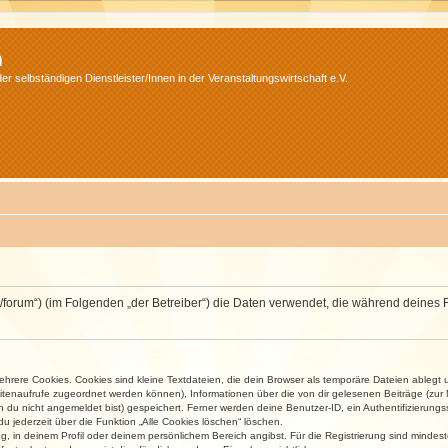
m
r selbständigen Dienstleister/Innen in der Veranstaltungswirtschaft e.V.
v.net/forum“) (im Folgenden „der Betreiber“) die Daten verwendet, die während dei
rere Cookies. Cookies sind kleine Textdateien, die dein Browser als temporäre Dateien ablegt 
 Seitenaufrufe zugeordnet werden können), Informationen über die von dir gelesenen Beiträge (zu
n du nicht angemeldet bist) gespeichert. Ferner werden deine Benutzer-ID, ein Authentifizierung
u jederzeit über die Funktion „Alle Cookies löschen“ löschen.
ng, in deinem Profil oder deinem persönlichem Bereich angibst. Für die Registrierung sind mind