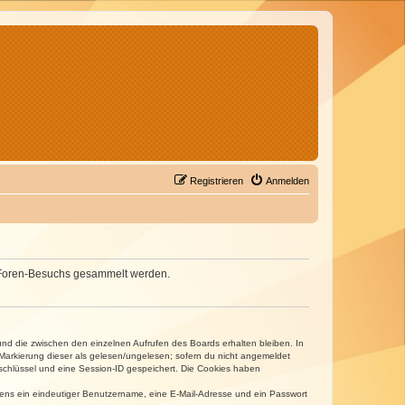
Registrieren
Anmelden
nes Foren-Besuchs gesammelt werden.
und die zwischen den einzelnen Aufrufen des Boards erhalten bleiben. In
r Markierung dieser als gelesen/ungelesen; sofern du nicht angemeldet
sschlüssel und eine Session-ID gespeichert. Die Cookies haben
estens ein eindeutiger Benutzername, eine E-Mail-Adresse und ein Passwort