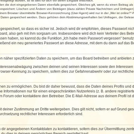
stgelegt wurden, so ist dies für dich vor deren Eingabe ersichtlich.
rden die dort eingegebenen Daten ebenfalls gespeichert. Gleiches gilt, wenn du einen Beitrag als
 gespeichert: Löschen und Ändern von Beiträgen (dazu zählen Private Nachrichten und Umfragen)
em Browser übermittelte Browser-Kennzeichnung (User Agent) wird nur in der „Wer ist online?“-F
re Daten gespeichert werden. Dazu gehören dein Abstimmungsverhalten bei Umfragen, der Gelesen
espeichert, so dass es sicher ist. Jedoch wird dir empfohlen, dieses Passwort ni
ard, also geh mit ihm sorgsam um. Insbesondere wird dich kein Vertreter des Betre
essen haben, so kannst du die Funktion „Ich habe mein Passwort vergessen“ benut
ßend ein neu generiertes Passwort an diese Adresse, mit dem du dann auf das Bo
en näher spezifizierten Daten zu speichern, um das Board betreiben und anbieten 
 Interessenabwägung zwischen deinen und seinen Interessen sowie den Interessen D
rowser-Kennung zu speichern, sofern dies zur Gefahrenabwehr oder zur rechtlichen
 zu ermöglichen. Du bist dir daher bewusst, dass die Daten deines Profils und die 
e Informationen nur für einen eingeschränkten Nutzerkreis (z. B. andere registriert
Forum oder kontaktiere den Betreiber. Die E-Mail-Adresse aus deinem Profil ist d
 deiner Zustimmung an Dritte weitergeben. Dies gilt nicht, sofern er auf Grund ge
urchsetzung rechtlicher Interessen erforderlich sind.
 dir angegebenen Kontaktdaten zu kontaktieren, sofern dies zur Übermittlung zentra
 du dies in deinem persönlichen Bereich gestattet hast.