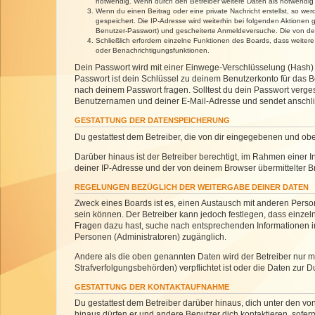
notwendig. Wenn durch den Betreiber weitere Daten als notwendig fe
Wenn du einen Beitrag oder eine private Nachricht erstellst, so we
gespeichert. Die IP-Adresse wird weiterhin bei folgenden Aktionen
Benutzer-Passwort) und gescheiterte Anmeldeversuche. Die von dein
Schließlich erfordern einzelne Funktionen des Boards, dass weite
oder Benachrichtigungsfunktionen.
Dein Passwort wird mit einer Einwege-Verschlüsselung (Hash) g
Passwort ist dein Schlüssel zu deinem Benutzerkonto für das Bo
nach deinem Passwort fragen. Solltest du dein Passwort verg
Benutzernamen und deiner E-Mail-Adresse und sendet anschlie
GESTATTUNG DER DATENSPEICHERUNG
Du gestattest dem Betreiber, die von dir eingegebenen und ob
Darüber hinaus ist der Betreiber berechtigt, im Rahmen einer
deiner IP-Adresse und der von deinem Browser übermittelter B
REGELUNGEN BEZÜGLICH DER WEITERGABE DEINER DATEN
Zweck eines Boards ist es, einen Austausch mit anderen Personen
sein können. Der Betreiber kann jedoch festlegen, dass einzeln
Fragen dazu hast, suche nach entsprechenden Informationen im 
Personen (Administratoren) zugänglich.
Andere als die oben genannten Daten wird der Betreiber nur mit
Strafverfolgungsbehörden) verpflichtet ist oder die Daten zur D
GESTATTUNG DER KONTAKTAUFNAHME
Du gestattest dem Betreiber darüber hinaus, dich unter den von
hinaus dürfen er und andere Benutzer dich kontaktieren, sofern