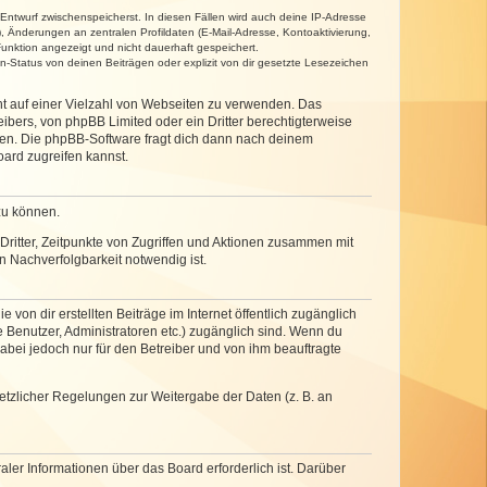
 Entwurf zwischenspeicherst. In diesen Fällen wird auch deine IP-Adresse
, Änderungen an zentralen Profildaten (E-Mail-Adresse, Kontoaktivierung,
unktion angezeigt und nicht dauerhaft gespeichert.
-Status von deinen Beiträgen oder explizit von dir gesetzte Lesezeichen
cht auf einer Vielzahl von Webseiten zu verwenden. Das
ibers, von phpBB Limited oder ein Dritter berechtigterweise
zen. Die phpBB-Software fragt dich dann nach deinem
ard zugreifen kannst.
zu können.
ritter, Zeitpunkte von Zugriffen und Aktionen zusammen mit
 Nachverfolgbarkeit notwendig ist.
von dir erstellten Beiträge im Internet öffentlich zugänglich
e Benutzer, Administratoren etc.) zugänglich sind. Wenn du
abei jedoch nur für den Betreiber und von ihm beauftragte
setzlicher Regelungen zur Weitergabe der Daten (z. B. an
ler Informationen über das Board erforderlich ist. Darüber