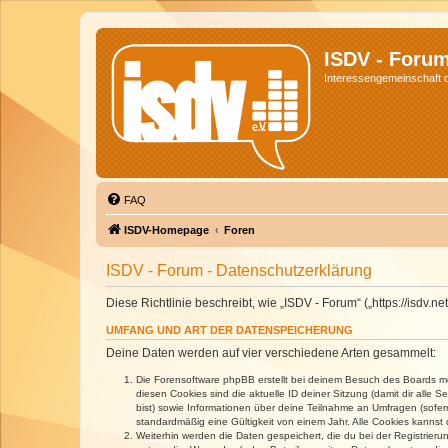
ISDV - Foru
Interessengemeinschaft de
FAQ
ISDV-Homepage
Foren
ISDV - Forum - Datenschutzerklärung
Diese Richtlinie beschreibt, wie „ISDV - Forum“ („https://isd
UMFANG UND ART DER DATENSPEICHERUNG
Deine Daten werden auf vier verschiedene Arten gesammelt:
Die Forensoftware phpBB erstellt bei deinem Besuch des Boards meh
diesen Cookies sind die aktuelle ID deiner Sitzung (damit dir alle
bist) sowie Informationen über deine Teilnahme an Umfragen (sofer
standardmäßig eine Gültigkeit von einem Jahr. Alle Cookies kannst d
Weiterhin werden die Daten gespeichert, die du bei der Registrieru