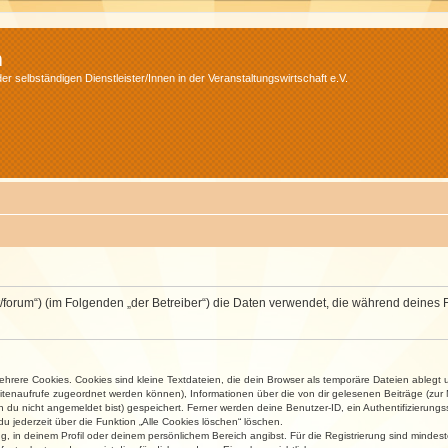
m
r selbständigen Dienstleister/Innen in der Veranstaltungswirtschaft e.V.
v.net/forum“) (im Folgenden „der Betreiber“) die Daten verwendet, die während dei
rere Cookies. Cookies sind kleine Textdateien, die dein Browser als temporäre Dateien ablegt 
 Seitenaufrufe zugeordnet werden können), Informationen über die von dir gelesenen Beiträge (zu
n du nicht angemeldet bist) gespeichert. Ferner werden deine Benutzer-ID, ein Authentifizierung
u jederzeit über die Funktion „Alle Cookies löschen“ löschen.
ng, in deinem Profil oder deinem persönlichem Bereich angibst. Für die Registrierung sind mind