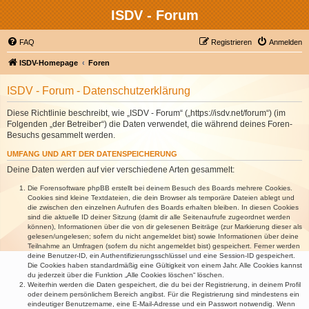
ISDV - Forum
FAQ
Registrieren
Anmelden
ISDV-Homepage
Foren
ISDV - Forum - Datenschutzerklärung
Diese Richtlinie beschreibt, wie „ISDV - Forum“ („https://isdv.net/forum“) (im
Folgenden „der Betreiber“) die Daten verwendet, die während deines Foren-
Besuchs gesammelt werden.
UMFANG UND ART DER DATENSPEICHERUNG
Deine Daten werden auf vier verschiedene Arten gesammelt:
Die Forensoftware phpBB erstellt bei deinem Besuch des Boards mehrere Cookies.
Cookies sind kleine Textdateien, die dein Browser als temporäre Dateien ablegt und
die zwischen den einzelnen Aufrufen des Boards erhalten bleiben. In diesen Cookies
sind die aktuelle ID deiner Sitzung (damit dir alle Seitenaufrufe zugeordnet werden
können), Informationen über die von dir gelesenen Beiträge (zur Markierung dieser als
gelesen/ungelesen; sofern du nicht angemeldet bist) sowie Informationen über deine
Teilnahme an Umfragen (sofern du nicht angemeldet bist) gespeichert. Ferner werden
deine Benutzer-ID, ein Authentifizierungsschlüssel und eine Session-ID gespeichert.
Die Cookies haben standardmäßig eine Gültigkeit von einem Jahr. Alle Cookies kannst
du jederzeit über die Funktion „Alle Cookies löschen“ löschen.
Weiterhin werden die Daten gespeichert, die du bei der Registrierung, in deinem Profil
oder deinem persönlichem Bereich angibst. Für die Registrierung sind mindestens ein
eindeutiger Benutzername, eine E-Mail-Adresse und ein Passwort notwendig. Wenn