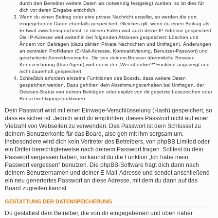
durch den Betreiber weitere Daten als notwendig festgelegt wurden, so ist dies für
dich vor deren Eingabe ersichtlich.
Wenn du einen Beitrag oder eine private Nachricht erstellst, so werden die dort
eingegebenen Daten ebenfalls gespeichert. Gleiches gilt, wenn du einen Beitrag als
Entwurf zwischenspeicherst. In diesen Fällen wird auch deine IP-Adresse gespeichert.
Die IP-Adresse wird weiterhin bei folgenden Aktionen gespeichert: Löschen und
Ändern von Beiträgen (dazu zählen Private Nachrichten und Umfragen), Änderungen
an zentralen Profildaten (E-Mail-Adresse, Kontoaktivierung, Benutzer-Passwort) und
gescheiterte Anmeldeversuche. Die von deinem Browser übermittelte Browser-
Kennzeichnung (User Agent) wird nur in der „Wer ist online?“-Funktion angezeigt und
nicht dauerhaft gespeichert.
Schließlich erfordern einzelne Funktionen des Boards, dass weitere Daten
gespeichert werden. Dazu gehören dein Abstimmungsverhalten bei Umfragen, der
Gelesen-Status von deinen Beiträgen oder explizit von dir gesetzte Lesezeichen oder
Benachrichtigungsfunktionen.
Dein Passwort wird mit einer Einwege-Verschlüsselung (Hash) gespeichert, so
dass es sicher ist. Jedoch wird dir empfohlen, dieses Passwort nicht auf einer
Vielzahl von Webseiten zu verwenden. Das Passwort ist dein Schlüssel zu
deinem Benutzerkonto für das Board, also geh mit ihm sorgsam um.
Insbesondere wird dich kein Vertreter des Betreibers, von phpBB Limited oder
ein Dritter berechtigterweise nach deinem Passwort fragen. Solltest du dein
Passwort vergessen haben, so kannst du die Funktion „Ich habe mein
Passwort vergessen“ benutzen. Die phpBB-Software fragt dich dann nach
deinem Benutzernamen und deiner E-Mail-Adresse und sendet anschließend
ein neu generiertes Passwort an diese Adresse, mit dem du dann auf das
Board zugreifen kannst.
GESTATTUNG DER DATENSPEICHERUNG
Du gestattest dem Betreiber, die von dir eingegebenen und oben näher