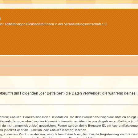
m
r selbständigen Dienstleister/Innen in der Veranstaltungswirtschaft e.V.
v.net/forum“) (im Folgenden „der Betreiber“) die Daten verwendet, die während dei
rere Cookies. Cookies sind kleine Textdateien, die dein Browser als temporäre Dateien ablegt 
 Seitenaufrufe zugeordnet werden können), Informationen über die von dir gelesenen Beiträge (zu
n du nicht angemeldet bist) gespeichert. Ferner werden deine Benutzer-ID, ein Authentifizierung
u jederzeit über die Funktion „Alle Cookies löschen“ löschen.
ng, in deinem Profil oder deinem persönlichem Bereich angibst. Für die Registrierung sind mind