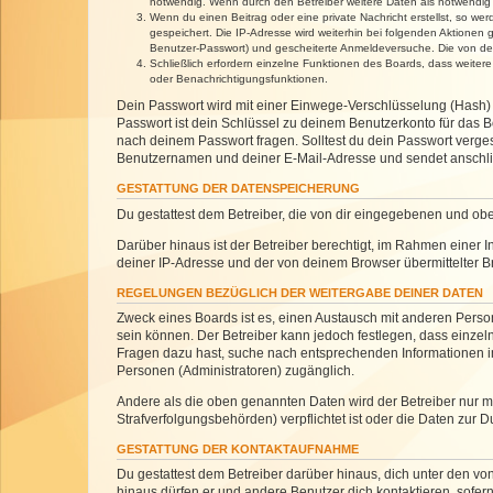
notwendig. Wenn durch den Betreiber weitere Daten als notwendig fe
Wenn du einen Beitrag oder eine private Nachricht erstellst, so we
gespeichert. Die IP-Adresse wird weiterhin bei folgenden Aktionen
Benutzer-Passwort) und gescheiterte Anmeldeversuche. Die von dein
Schließlich erfordern einzelne Funktionen des Boards, dass weite
oder Benachrichtigungsfunktionen.
Dein Passwort wird mit einer Einwege-Verschlüsselung (Hash) g
Passwort ist dein Schlüssel zu deinem Benutzerkonto für das Bo
nach deinem Passwort fragen. Solltest du dein Passwort verg
Benutzernamen und deiner E-Mail-Adresse und sendet anschlie
GESTATTUNG DER DATENSPEICHERUNG
Du gestattest dem Betreiber, die von dir eingegebenen und ob
Darüber hinaus ist der Betreiber berechtigt, im Rahmen einer
deiner IP-Adresse und der von deinem Browser übermittelter B
REGELUNGEN BEZÜGLICH DER WEITERGABE DEINER DATEN
Zweck eines Boards ist es, einen Austausch mit anderen Personen
sein können. Der Betreiber kann jedoch festlegen, dass einzeln
Fragen dazu hast, suche nach entsprechenden Informationen im 
Personen (Administratoren) zugänglich.
Andere als die oben genannten Daten wird der Betreiber nur mit
Strafverfolgungsbehörden) verpflichtet ist oder die Daten zur D
GESTATTUNG DER KONTAKTAUFNAHME
Du gestattest dem Betreiber darüber hinaus, dich unter den von
hinaus dürfen er und andere Benutzer dich kontaktieren, sofern