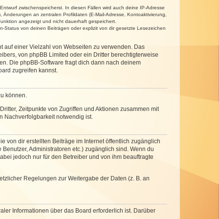
 Entwurf zwischenspeicherst. In diesen Fällen wird auch deine IP-Adresse
, Änderungen an zentralen Profildaten (E-Mail-Adresse, Kontoaktivierung,
unktion angezeigt und nicht dauerhaft gespeichert.
-Status von deinen Beiträgen oder explizit von dir gesetzte Lesezeichen
cht auf einer Vielzahl von Webseiten zu verwenden. Das
ibers, von phpBB Limited oder ein Dritter berechtigterweise
zen. Die phpBB-Software fragt dich dann nach deinem
ard zugreifen kannst.
zu können.
ritter, Zeitpunkte von Zugriffen und Aktionen zusammen mit
 Nachverfolgbarkeit notwendig ist.
von dir erstellten Beiträge im Internet öffentlich zugänglich
e Benutzer, Administratoren etc.) zugänglich sind. Wenn du
abei jedoch nur für den Betreiber und von ihm beauftragte
setzlicher Regelungen zur Weitergabe der Daten (z. B. an
ler Informationen über das Board erforderlich ist. Darüber