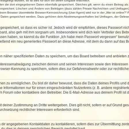
stgelegt wurden, so ist dies für dich vor deren Eingabe ersichtlich.
rden die dort eingegebenen Daten ebenfalls gespeichert. Gleiches gilt, wenn du einen Beitrag als
 gespeichert: Löschen und Ändern von Beiträgen (dazu zählen Private Nachrichten und Umfragen)
em Browser übermittelte Browser-Kennzeichnung (User Agent) wird nur in der „Wer ist online?“-F
re Daten gespeichert werden. Dazu gehören dein Abstimmungsverhalten bei Umfragen, der Gelesen
espeichert, so dass es sicher ist. Jedoch wird dir empfohlen, dieses Passwort ni
ard, also geh mit ihm sorgsam um. Insbesondere wird dich kein Vertreter des Betre
essen haben, so kannst du die Funktion „Ich habe mein Passwort vergessen“ benut
ßend ein neu generiertes Passwort an diese Adresse, mit dem du dann auf das Bo
en näher spezifizierten Daten zu speichern, um das Board betreiben und anbieten 
 Interessenabwägung zwischen deinen und seinen Interessen sowie den Interessen D
rowser-Kennung zu speichern, sofern dies zur Gefahrenabwehr oder zur rechtlichen
 zu ermöglichen. Du bist dir daher bewusst, dass die Daten deines Profils und die 
e Informationen nur für einen eingeschränkten Nutzerkreis (z. B. andere registriert
Forum oder kontaktiere den Betreiber. Die E-Mail-Adresse aus deinem Profil ist d
 deiner Zustimmung an Dritte weitergeben. Dies gilt nicht, sofern er auf Grund ge
urchsetzung rechtlicher Interessen erforderlich sind.
 dir angegebenen Kontaktdaten zu kontaktieren, sofern dies zur Übermittlung zentra
 du dies in deinem persönlichen Bereich gestattet hast.