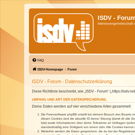
ISDV - Foru
Interessengemeinschaft de
FAQ
ISDV-Homepage
Foren
ISDV - Forum - Datenschutzerklärung
Diese Richtlinie beschreibt, wie „ISDV - Forum“ („https://isd
UMFANG UND ART DER DATENSPEICHERUNG
Deine Daten werden auf vier verschiedene Arten gesammelt:
Die Forensoftware phpBB erstellt bei deinem Besuch des Boards meh
diesen Cookies sind die aktuelle ID deiner Sitzung (damit dir alle
bist) sowie Informationen über deine Teilnahme an Umfragen (sofer
standardmäßig eine Gültigkeit von einem Jahr. Alle Cookies kannst d
Weiterhin werden die Daten gespeichert, die du bei der Registrieru