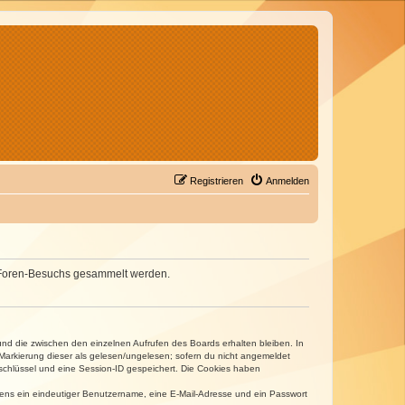
Registrieren
Anmelden
nes Foren-Besuchs gesammelt werden.
und die zwischen den einzelnen Aufrufen des Boards erhalten bleiben. In
r Markierung dieser als gelesen/ungelesen; sofern du nicht angemeldet
sschlüssel und eine Session-ID gespeichert. Die Cookies haben
estens ein eindeutiger Benutzername, eine E-Mail-Adresse und ein Passwort