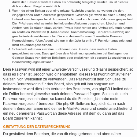
durch den Betreiber weitere Daten als notwendig festgelegt wurden, so ist dies für
dich vor deren Eingabe ersichtlich.
Wenn du einen Beitrag oder eine private Nachricht erstellst, so werden die dort
eingegebenen Daten ebenfalls gespeichert. Gleiches gilt, wenn du einen Beitrag als
Entwurf zwischenspeicherst. In diesen Fällen wird auch deine IP-Adresse gespeichert.
Die IP-Adresse wird weiterhin bei folgenden Aktionen gespeichert: Löschen und
Ändern von Beiträgen (dazu zählen Private Nachrichten und Umfragen), Änderungen
an zentralen Profildaten (E-Mail-Adresse, Kontoaktivierung, Benutzer-Passwort) und
gescheiterte Anmeldeversuche. Die von deinem Browser übermittelte Browser-
Kennzeichnung (User Agent) wird nur in der „Wer ist online?“-Funktion angezeigt und
nicht dauerhaft gespeichert.
Schließlich erfordern einzelne Funktionen des Boards, dass weitere Daten
gespeichert werden. Dazu gehören dein Abstimmungsverhalten bei Umfragen, der
Gelesen-Status von deinen Beiträgen oder explizit von dir gesetzte Lesezeichen oder
Benachrichtigungsfunktionen.
Dein Passwort wird mit einer Einwege-Verschlüsselung (Hash) gespeichert, so
dass es sicher ist. Jedoch wird dir empfohlen, dieses Passwort nicht auf einer
Vielzahl von Webseiten zu verwenden. Das Passwort ist dein Schlüssel zu
deinem Benutzerkonto für das Board, also geh mit ihm sorgsam um.
Insbesondere wird dich kein Vertreter des Betreibers, von phpBB Limited oder
ein Dritter berechtigterweise nach deinem Passwort fragen. Solltest du dein
Passwort vergessen haben, so kannst du die Funktion „Ich habe mein
Passwort vergessen“ benutzen. Die phpBB-Software fragt dich dann nach
deinem Benutzernamen und deiner E-Mail-Adresse und sendet anschließend
ein neu generiertes Passwort an diese Adresse, mit dem du dann auf das
Board zugreifen kannst.
GESTATTUNG DER DATENSPEICHERUNG
Du gestattest dem Betreiber, die von dir eingegebenen und oben näher