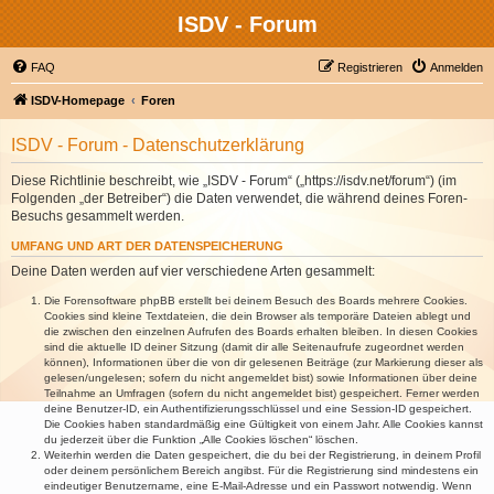
ISDV - Forum
FAQ
Registrieren
Anmelden
ISDV-Homepage
Foren
ISDV - Forum - Datenschutzerklärung
Diese Richtlinie beschreibt, wie „ISDV - Forum“ („https://isdv.net/forum“) (im
Folgenden „der Betreiber“) die Daten verwendet, die während deines Foren-
Besuchs gesammelt werden.
UMFANG UND ART DER DATENSPEICHERUNG
Deine Daten werden auf vier verschiedene Arten gesammelt:
Die Forensoftware phpBB erstellt bei deinem Besuch des Boards mehrere Cookies.
Cookies sind kleine Textdateien, die dein Browser als temporäre Dateien ablegt und
die zwischen den einzelnen Aufrufen des Boards erhalten bleiben. In diesen Cookies
sind die aktuelle ID deiner Sitzung (damit dir alle Seitenaufrufe zugeordnet werden
können), Informationen über die von dir gelesenen Beiträge (zur Markierung dieser als
gelesen/ungelesen; sofern du nicht angemeldet bist) sowie Informationen über deine
Teilnahme an Umfragen (sofern du nicht angemeldet bist) gespeichert. Ferner werden
deine Benutzer-ID, ein Authentifizierungsschlüssel und eine Session-ID gespeichert.
Die Cookies haben standardmäßig eine Gültigkeit von einem Jahr. Alle Cookies kannst
du jederzeit über die Funktion „Alle Cookies löschen“ löschen.
Weiterhin werden die Daten gespeichert, die du bei der Registrierung, in deinem Profil
oder deinem persönlichem Bereich angibst. Für die Registrierung sind mindestens ein
eindeutiger Benutzername, eine E-Mail-Adresse und ein Passwort notwendig. Wenn